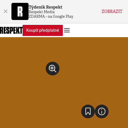
Týdeník Respekt
×
ZOBRAZIT
Respekt Media
ZDARMA - na Google Play
Koupit předplatné