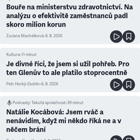
Bouře na ministerstvu zdravotnictví. Na
analýzu o efektivitě zaměstnanců padl
skoro milion korun
Zuzana Machálková
•
6. 8. 2026
Kultura
•
11
minut
Je divné říci, že jsem si užil pohřeb. Pro
ten Glenův to ale platilo stoprocentně
Petr Horký
•
Dublin
•
6. 8. 2026
Podcasty
:
Tekutá společnost
•
39 minut
Natálie Kocábová: Jsem rváč a
nenávidím, když mi někdo říká ne a v
něčem brání