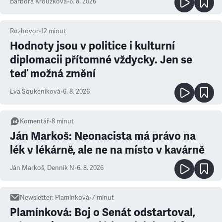
Barbora Kroužková
•
6. 8. 2026
Rozhovor
•
12
minut
Hodnoty jsou v politice i kulturní
diplomacii přítomné vždycky. Jen se
teď možná změní
Eva Soukeníková
•
6. 8. 2026
Komentář
•
8
minut
Ján Markoš: Neonacista má právo na
lék v lékárně, ale ne na místo v kavárně
Ján Markoš
,
Denník N
•
6. 8. 2026
Newsletter
:
Plamínková
•
7
minut
Plamínková: Boj o Senát odstartoval,