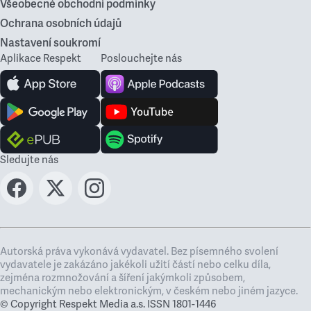
Všeobecné obchodní podmínky
Ochrana osobních údajů
Nastavení soukromí
Aplikace Respekt
Poslouchejte nás
Sledujte nás
Autorská práva vykonává vydavatel. Bez písemného svolení
vydavatele je zakázáno jakékoli užití částí nebo celku díla,
zejména rozmnožování a šíření jakýmkoli způsobem,
mechanickým nebo elektronickým, v českém nebo jiném jazyce.
© Copyright Respekt Media a.s. ISSN 1801-1446