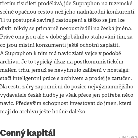
třetím tisíciletí prodělává, jde Supraphon na tuzemské
scéně opačnou cestou než jeho nadnárodní konkurenti.
Ti tu postupně zavírají zastoupení a těžko se jim lze
divit: nikdy se primárně nesoustředili na česká jména.
Právě ona jsou ale v době globálního stahování tím, za
co jsou místní konzumenti ještě ochotní zaplatit.
A Supraphon k nim má navíc zlaté vejce v podobě
archivu. Je to typický úkaz na postkomunistickém
malém trhu, jemuž se nevyhnulo zalíbení v nostalgii:
stačí inteligentní práce s archivem a prodej je zaručen.
Na cestu z éry zapomnění do pozice nejvýznamnějšího
vydavatele české hudby je však přece jen potřeba něco
navíc. Především schopnost investovat do jmen, která
mají do archivu ještě hodně daleko.
Cenný kapitál
↓ INZERCE