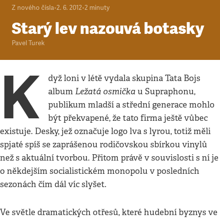
Z nového čísla
•
2. 6. 2012
•
2
minuty
Starý lev nazouvá botasky
Pavel Turek
K
dyž loni v létě vydala skupina Tata Bojs
Ležatá osmička
album
u Supraphonu,
publikum mladší a střední generace mohlo
být překvapené, že tato firma ještě vůbec
existuje. Desky, jež označuje logo lva s lyrou, totiž měli
spjaté spíš se zaprášenou rodičovskou sbírkou vinylů
než s aktuální tvorbou. Přitom právě v souvislosti s ní je
o někdejším socialistickém monopolu v posledních
sezonách čím dál víc slyšet.
Ve světle dramatických otřesů, které hudební byznys ve