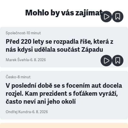
Mohlo by vás zajímat
Společnost
•
10
minut
Před 220 lety se rozpadla říše, která z
nás kdysi udělala součást Západu
Marek Švehla
•
6. 8. 2026
Česko
•
8
minut
V poslední době se s focením aut docela
rozjel. Kam prezident s foťákem vyráží,
často neví ani jeho okolí
Ondřej Kundra
•
6. 8. 2026