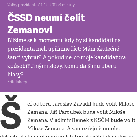
Volby prezidenta
•
11. 12. 2012
•
4
minuty
ČSSD neumí čelit
Zemanovi
Blížíme se k momentu, kdy by si kandidáti na
prezidenta měli upřímně říct: Mám skutečně
šanci vyhrát? A pokud ne, co moje kandidatura
způsobí? Jinými slovy, komu dalšímu uberu
hlasy?
Erik Tabery
Š
éf odborů Jaroslav Zavadil bude volit Miloše
Zemana. Jiří Paroubek bude volit Miloše
Zemana. Vladimír Remek z KSČM bude volit
Miloše Zemana. A samozřejmě mnoho
dalších, ale to nyní není podstatné. Sociální demokracii