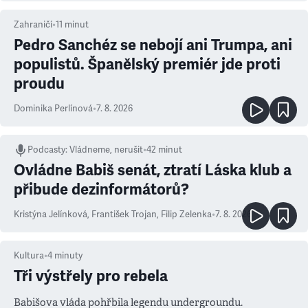
Zahraničí
•
11
minut
Pedro Sanchéz se nebojí ani Trumpa, ani
populistů. Španělský premiér jde proti
proudu
Dominika Perlínová
•
7. 8. 2026
Podcasty
:
Vládneme, nerušit
•
42 minut
Ovládne Babiš senát, ztratí Láska klub a
přibude dezinformátorů?
Kristýna Jelínková
,
František Trojan
,
Filip Zelenka
•
7. 8. 2026
Kultura
•
4
minuty
Tři výstřely pro rebela
Babišova vláda pohřbila legendu undergroundu.