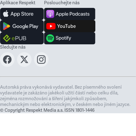
Aplikace Respekt
Poslouchejte nás
Sledujte nás
Autorská práva vykonává vydavatel. Bez písemného svolení
vydavatele je zakázáno jakékoli užití částí nebo celku díla,
zejména rozmnožování a šíření jakýmkoli způsobem,
mechanickým nebo elektronickým, v českém nebo jiném jazyce.
© Copyright Respekt Media a.s. ISSN 1801-1446