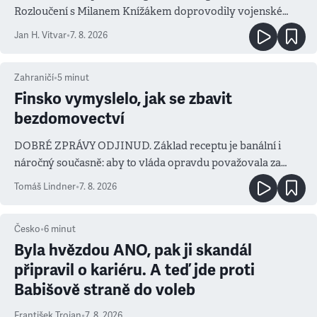
Rozloučení s Milanem Knížákem doprovodily vojenské
salvy i kritika pokrokářů
Jan H. Vitvar
•
7. 8. 2026
Zahraničí
•
5
minut
Finsko vymyslelo, jak se zbavit
bezdomovectví
DOBRÉ ZPRÁVY ODJINUD. Základ receptu je banální i
náročný současně: aby to vláda opravdu považovala za
prioritu
Tomáš Lindner
•
7. 8. 2026
Česko
•
6
minut
Byla hvězdou ANO, pak ji skandál
připravil o kariéru. A teď jde proti
Babišově straně do voleb
František Trojan
•
7. 8. 2026