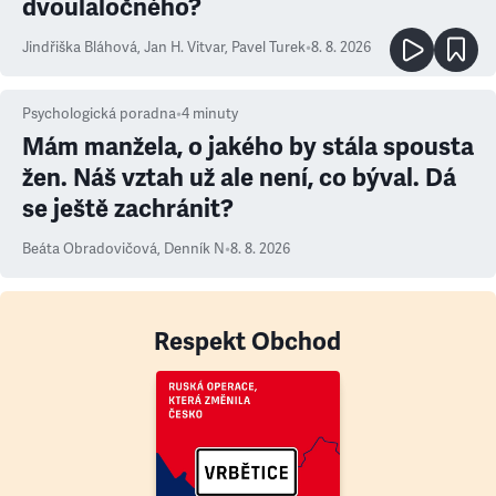
dvoulaločného?
Jindřiška Bláhová
,
Jan H. Vitvar
,
Pavel Turek
•
8. 8. 2026
Psychologická poradna
•
4
minuty
Mám manžela, o jakého by stála spousta
žen. Náš vztah už ale není, co býval. Dá
se ještě zachránit?
Beáta Obradovičová
,
Denník N
•
8. 8. 2026
Respekt Obchod