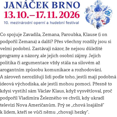
Co spojuje Zavadila, Zemana, Paroubka, Klause (i on
podpořil Zemana) a další? Přes všechny rozdíly jsou si
velmi podobní. Zastávají názor, že nejsou důležité
programy a názory, ale jejich osobní zájmy. Jejich
politika či argumentace vždy stála na silovém až
arogantním způsobu komunikace a rozhodování.
A zároveň nerozlišují lidi podle toho, jestli mají podobná
ideová východiska, ale jestli mohou pomoci. Přesně to
kdysi vystihl sám Václav Klaus, když vysvětloval, proč
podpořil Vladimíra Železného ve chvíli, kdy ukradl
televizi Nova Američanům. Prý se „chová loajálně“
k lidem, kteří se vůči němu „chovají hezky“.