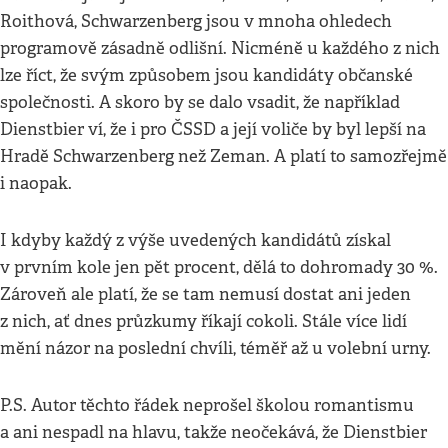
Roithová, Schwarzenberg jsou v mnoha ohledech
programově zásadně odlišní. Nicméně u každého z nich
lze říct, že svým způsobem jsou kandidáty občanské
společnosti. A skoro by se dalo vsadit, že například
Dienstbier ví, že i pro ČSSD a její voliče by byl lepší na
Hradě Schwarzenberg než Zeman. A platí to samozřejmě
i naopak.
I kdyby každý z výše uvedených kandidátů získal
v prvním kole jen pět procent, dělá to dohromady 30 %.
Zároveň ale platí, že se tam nemusí dostat ani jeden
z nich, ať dnes průzkumy říkají cokoli. Stále více lidí
mění názor na poslední chvíli, téměř až u volební urny.
P.S. Autor těchto řádek neprošel školou romantismu
a ani nespadl na hlavu, takže neočekává, že Dienstbier