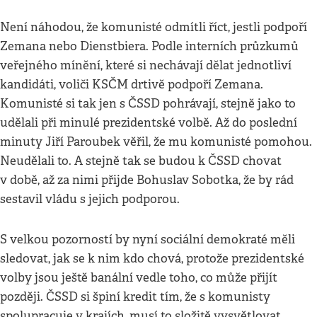
Není náhodou, že komunisté odmítli říct, jestli podpoří
Zemana nebo Dienstbiera. Podle interních průzkumů
veřejného mínění, které si nechávají dělat jednotliví
kandidáti, voliči KSČM drtivě podpoří Zemana.
Komunisté si tak jen s ČSSD pohrávají, stejně jako to
udělali při minulé prezidentské volbě. Až do poslední
minuty Jiří Paroubek věřil, že mu komunisté pomohou.
Neudělali to. A stejně tak se budou k ČSSD chovat
v době, až za nimi přijde Bohuslav Sobotka, že by rád
sestavil vládu s jejich podporou.
S velkou pozorností by nyní sociální demokraté měli
sledovat, jak se k nim kdo chová, protože prezidentské
volby jsou ještě banální vedle toho, co může přijít
později. ČSSD si špiní kredit tím, že s komunisty
spolupracuje v krajích, musí to složitě vysvětlovat