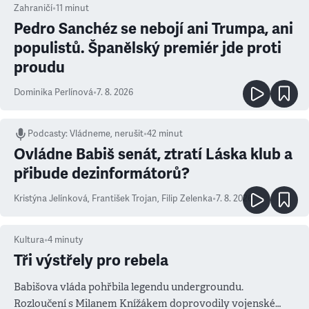
Zahraničí
•
11
minut
Pedro Sanchéz se nebojí ani Trumpa, ani
populistů. Španělský premiér jde proti
proudu
Dominika Perlínová
•
7. 8. 2026
Podcasty
:
Vládneme, nerušit
•
42 minut
Ovládne Babiš senát, ztratí Láska klub a
přibude dezinformátorů?
Kristýna Jelínková
,
František Trojan
,
Filip Zelenka
•
7. 8. 2026
Kultura
•
4
minuty
Tři výstřely pro rebela
Babišova vláda pohřbila legendu undergroundu.
Rozloučení s Milanem Knížákem doprovodily vojenské