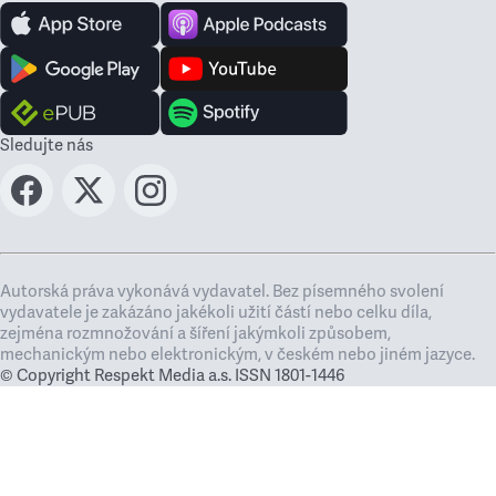
Sledujte nás
Autorská práva vykonává vydavatel. Bez písemného svolení
vydavatele je zakázáno jakékoli užití částí nebo celku díla,
zejména rozmnožování a šíření jakýmkoli způsobem,
mechanickým nebo elektronickým, v českém nebo jiném jazyce.
© Copyright Respekt Media a.s. ISSN 1801-1446