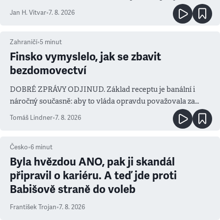
salvy i kritika pokrokářů
Jan H. Vitvar
•
7. 8. 2026
Zahraničí
•
5
minut
Finsko vymyslelo, jak se zbavit
bezdomovectví
DOBRÉ ZPRÁVY ODJINUD. Základ receptu je banální i
náročný současně: aby to vláda opravdu považovala za
prioritu
Tomáš Lindner
•
7. 8. 2026
Česko
•
6
minut
Byla hvězdou ANO, pak ji skandál
připravil o kariéru. A teď jde proti
Babišově straně do voleb
František Trojan
•
7. 8. 2026