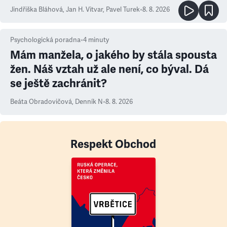
Jindřiška Bláhová
,
Jan H. Vitvar
,
Pavel Turek
•
8. 8. 2026
Psychologická poradna
•
4
minuty
Mám manžela, o jakého by stála spousta
žen. Náš vztah už ale není, co býval. Dá
se ještě zachránit?
Beáta Obradovičová
,
Denník N
•
8. 8. 2026
Respekt Obchod