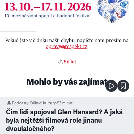
Pokud jste v článku našli chybu, napište nám prosím na
opravy@respekt.cz
.
Sdílet
Mohlo by vás zajímat
Podcasty
:
Dělníci kultury
•
52 minut
Čím lidi spojoval Glen Hansard? A jaká
byla nejtěžší filmová role jinanu
dvoulaločného?