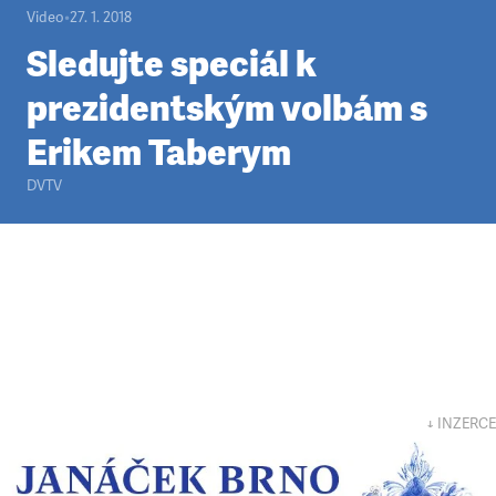
Video
•
27. 1. 2018
Sledujte speciál k
prezidentským volbám s
Erikem Taberym
DVTV
↓ INZERCE