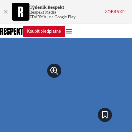
Týdeník Respekt
×
ZOBRAZIT
Respekt Media
ZDARMA - na Google Play
Koupit předplatné