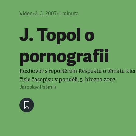
Video
•
3. 3. 2007
•
1
minuta
J. Topol o
pornografii
Rozhovor s reportérem Respektu o tématu kte
čísle časopisu v pondělí, 5. března 2007.
Jaroslav Pašmik