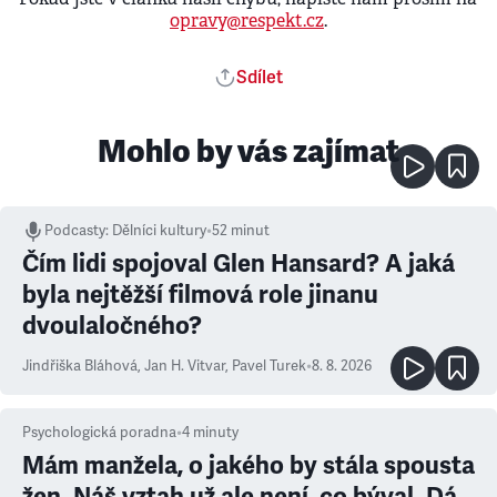
opravy@respekt.cz
.
Sdílet
Mohlo by vás zajímat
Podcasty
:
Dělníci kultury
•
52 minut
Čím lidi spojoval Glen Hansard? A jaká
byla nejtěžší filmová role jinanu
dvoulaločného?
Jindřiška Bláhová
,
Jan H. Vitvar
,
Pavel Turek
•
8. 8. 2026
Psychologická poradna
•
4
minuty
Mám manžela, o jakého by stála spousta
žen. Náš vztah už ale není, co býval. Dá