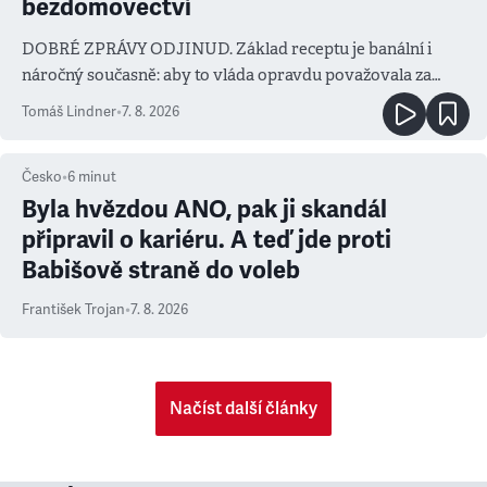
bezdomovectví
DOBRÉ ZPRÁVY ODJINUD. Základ receptu je banální i
náročný současně: aby to vláda opravdu považovala za
prioritu
Tomáš Lindner
•
7. 8. 2026
Česko
•
6
minut
Byla hvězdou ANO, pak ji skandál
připravil o kariéru. A teď jde proti
Babišově straně do voleb
František Trojan
•
7. 8. 2026
Načíst další články