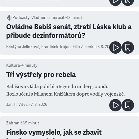
Podcasty
:
Vládneme, nerušit
•
42 minut
Ovládne Babiš senát, ztratí Láska klub a
přibude dezinformátorů?
Kristýna Jelínková
,
František Trojan
,
Filip Zelenka
•
7. 8. 2026
Kultura
•
4
minuty
Tři výstřely pro rebela
Babišova vláda pohřbila legendu undergroundu.
Rozloučení s Milanem Knížákem doprovodily vojenské
salvy i kritika pokrokářů
Jan H. Vitvar
•
7. 8. 2026
Zahraničí
•
5
minut
Finsko vymyslelo, jak se zbavit