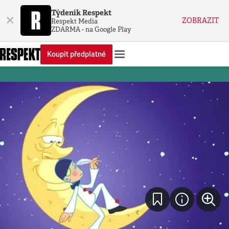
Týdeník Respekt
×
ZOBRAZIT
Respekt Media
ZDARMA - na Google Play
Koupit předplatné