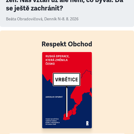
se ještě zachránit?
Beáta Obradovičová
,
Denník N
•
8. 8. 2026
Respekt Obchod