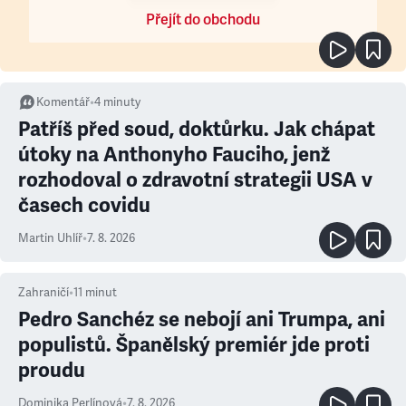
Přejít do obchodu
Komentář
•
4
minuty
Patříš před soud, doktůrku. Jak chápat
útoky na Anthonyho Fauciho, jenž
rozhodoval o zdravotní strategii USA v
časech covidu
Martin Uhlíř
•
7. 8. 2026
Zahraničí
•
11
minut
Pedro Sanchéz se nebojí ani Trumpa, ani
populistů. Španělský premiér jde proti
proudu
Dominika Perlínová
•
7. 8. 2026