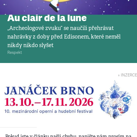
Video
•
21. 12. 2012
Au clair de la lune
„Archeologové zvuku“ se naučili přehrávat
nahrávky z doby před Edisonem, které neměl
nikdy nikdo slyšet
Respekt
↓ INZERCE
Pokud jste v článku našli chybu, napište nám prosím na