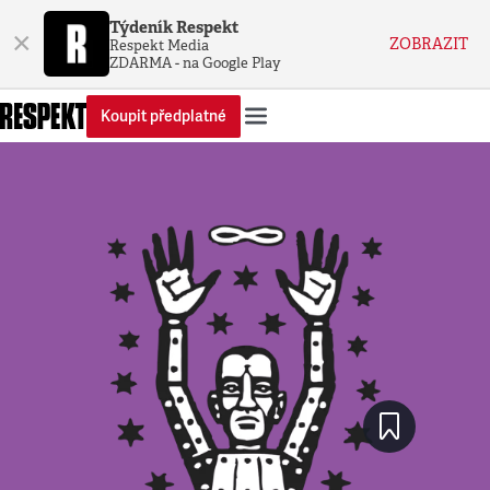
Týdeník Respekt
×
ZOBRAZIT
Respekt Media
ZDARMA - na Google Play
Koupit předplatné