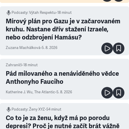
Podcasty
:
Výtah Respektu
•
18 minut
Mírový plán pro Gazu je v začarovaném
kruhu. Nastane dřív stažení Izraele,
nebo odzbrojení Hamásu?
Zuzana Machálková
•
5. 8. 2026
Zahraničí
•
18
minut
Pád milovaného a nenáviděného vědce
Anthonyho Fauciho
Katherine J. Wu
,
The Atlantic
•
5. 8. 2026
Podcasty
:
Ženy XYZ
•
54 minut
Co to je za ženu, když má po porodu
depresi? Proč je nutné začít brát vážně