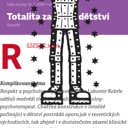
Vaše dopisy
•
31. 7. 2009
•
1
minuta
Totalita začíná v dětství
Respekt
R
ESPEKT 30/09
Komplikované téma
Respekt a psycholog a psychoterapeut Lubomír Kobrle
udělali medvědí službu specializaci psycholog-
psychoterapeut. Chatrná konstrukce o totalitě
počínající v dětství postrádá oporu jak v teoretických
východiscích, tak zřejmě i v dostatečném zázemí klinické