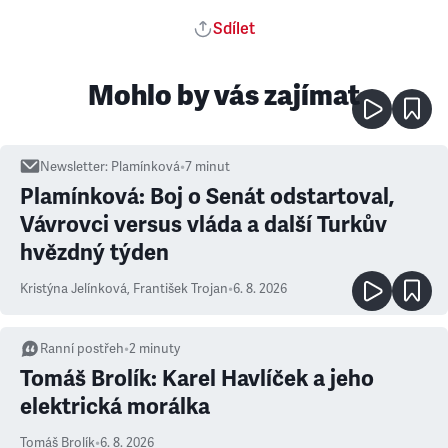
Sdílet
Mohlo by vás zajímat
Newsletter
:
Plamínková
•
7
minut
Plamínková: Boj o Senát odstartoval,
Vávrovci versus vláda a další Turkův
hvězdný týden
Kristýna Jelínková
,
František Trojan
•
6. 8. 2026
Ranní postřeh
•
2
minuty
Tomáš Brolík: Karel Havlíček a jeho
elektrická morálka
Tomáš Brolík
•
6. 8. 2026