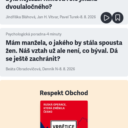
dvoulaločného?
Jindřiška Bláhová
,
Jan H. Vitvar
,
Pavel Turek
•
8. 8. 2026
Psychologická poradna
•
4
minuty
Mám manžela, o jakého by stála spousta
žen. Náš vztah už ale není, co býval. Dá
se ještě zachránit?
Beáta Obradovičová
,
Denník N
•
8. 8. 2026
Respekt Obchod