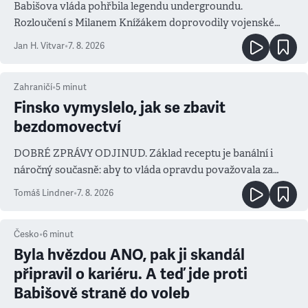
Babišova vláda pohřbila legendu undergroundu.
Rozloučení s Milanem Knížákem doprovodily vojenské
salvy i kritika pokrokářů
Jan H. Vitvar
•
7. 8. 2026
Zahraničí
•
5
minut
Finsko vymyslelo, jak se zbavit
bezdomovectví
DOBRÉ ZPRÁVY ODJINUD. Základ receptu je banální i
náročný současně: aby to vláda opravdu považovala za
prioritu
Tomáš Lindner
•
7. 8. 2026
Česko
•
6
minut
Byla hvězdou ANO, pak ji skandál
připravil o kariéru. A teď jde proti
Babišově straně do voleb