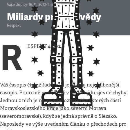
Vaše dopisy
•
16. 11. 2010
•
1
minuta
Miliardy pro medvědy
Respekt
R
ESPEKT 44/2010
Váš časopis čtu už řadu let a je to můj nejoblíbenější
časopis. Proto mě mrzí, když v něm najdu zjevné chyby.
Jednou z nich je nesprávné označení některých částí
Moravskoslezského kraje jako severní Morava
(severomoravské), když se jedná správně o Slezsko.
Naposledy ve výše uvedeném článku o přechodech pro