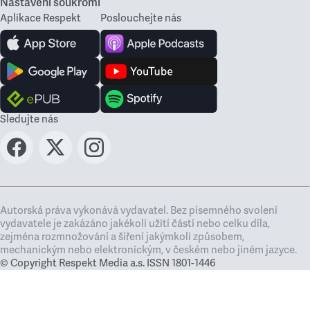
Nastavení soukromí
Aplikace Respekt
Poslouchejte nás
Sledujte nás
Autorská práva vykonává vydavatel. Bez písemného svolení
vydavatele je zakázáno jakékoli užití částí nebo celku díla,
zejména rozmnožování a šíření jakýmkoli způsobem,
mechanickým nebo elektronickým, v českém nebo jiném jazyce.
© Copyright Respekt Media a.s. ISSN 1801-1446