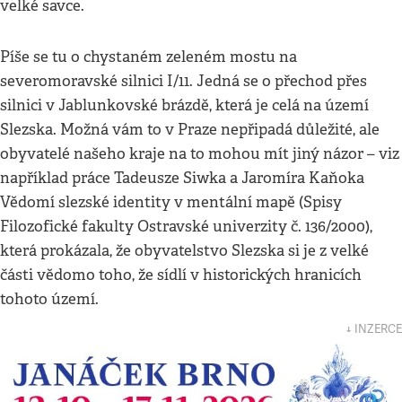
velké savce.
Píše se tu o chystaném zeleném mostu na
severomoravské silnici I/11. Jedná se o přechod přes
silnici v Jablunkovské brázdě, která je celá na území
Slezska. Možná vám to v Praze nepřipadá důležité, ale
obyvatelé našeho kraje na to mohou mít jiný názor – viz
například práce Tadeusze Siwka a Jaromíra Kaňoka
Vědomí slezské identity v mentální mapě (Spisy
Filozofické fakulty Ostravské univerzity č. 136/2000),
která prokázala, že obyvatelstvo Slezska si je z velké
části vědomo toho, že sídlí v historických hranicích
tohoto území.
↓ INZERCE