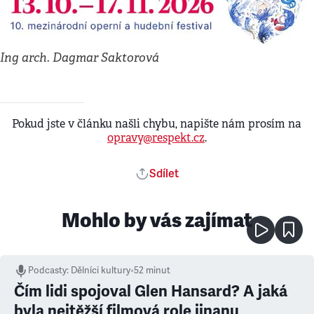
Ing arch. Dagmar Saktorová
Pokud jste v článku našli chybu, napište nám prosím na
opravy@respekt.cz
.
Sdílet
Mohlo by vás zajímat
Podcasty
:
Dělníci kultury
•
52 minut
Čím lidi spojoval Glen Hansard? A jaká
byla nejtěžší filmová role jinanu