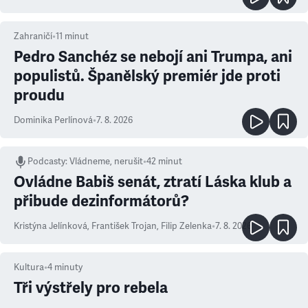
Zahraničí
•
11
minut
Pedro Sanchéz se nebojí ani Trumpa, ani
populistů. Španělský premiér jde proti
proudu
Dominika Perlínová
•
7. 8. 2026
Podcasty
:
Vládneme, nerušit
•
42 minut
Ovládne Babiš senát, ztratí Láska klub a
přibude dezinformátorů?
Kristýna Jelínková
,
František Trojan
,
Filip Zelenka
•
7. 8. 2026
Kultura
•
4
minuty
Tři výstřely pro rebela