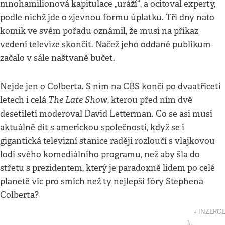
mnohamilionová kapitulace „uráží“, a ocitoval experty,
podle nichž jde o zjevnou formu úplatku. Tři dny nato
komik ve svém pořadu oznámil, že musí na příkaz
vedení televize skončit. Načež jeho oddané publikum
začalo v sále naštvaně bučet.
Nejde jen o Colberta. S ním na CBS končí po dvaatřiceti
The Late Show
letech i celá
, kterou před ním dvě
desetiletí moderoval David Letterman. Co se asi musí
aktuálně dít s americkou společností, když se i
gigantická televizní stanice raději rozloučí s vlajkovou
lodí svého komediálního programu, než aby šla do
střetu s prezidentem, který je paradoxně lidem po celé
planetě víc pro smích než ty nejlepší fóry Stephena
Colberta?
↓ INZERCE