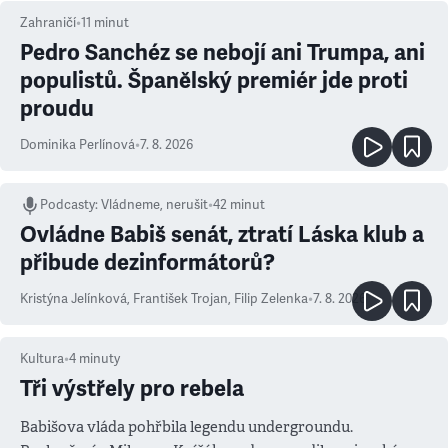
Zahraničí
•
11
minut
Pedro Sanchéz se nebojí ani Trumpa, ani
populistů. Španělský premiér jde proti
proudu
Dominika Perlínová
•
7. 8. 2026
Podcasty
:
Vládneme, nerušit
•
42 minut
Ovládne Babiš senát, ztratí Láska klub a
přibude dezinformátorů?
Kristýna Jelínková
,
František Trojan
,
Filip Zelenka
•
7. 8. 2026
Kultura
•
4
minuty
Tři výstřely pro rebela
Babišova vláda pohřbila legendu undergroundu.