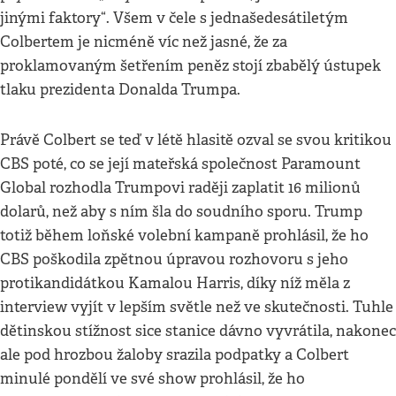
jinými faktory“. Všem v čele s jednašedesátiletým
Colbertem je nicméně víc než jasné, že za
proklamovaným šetřením peněz stojí zbabělý ústupek
tlaku prezidenta Donalda Trumpa.
Právě Colbert se teď v létě hlasitě ozval se svou kritikou
CBS poté, co se její mateřská společnost Paramount
Global rozhodla Trumpovi raději zaplatit 16 milionů
dolarů, než aby s ním šla do soudního sporu. Trump
totiž během loňské volební kampaně prohlásil, že ho
CBS poškodila zpětnou úpravou rozhovoru s jeho
protikandidátkou Kamalou Harris, díky níž měla z
interview vyjít v lepším světle než ve skutečnosti. Tuhle
dětinskou stížnost sice stanice dávno vyvrátila, nakonec
ale pod hrozbou žaloby srazila podpatky a Colbert
minulé pondělí ve své show prohlásil, že ho