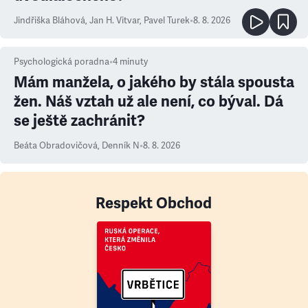
Jindřiška Bláhová
,
Jan H. Vitvar
,
Pavel Turek
•
8. 8. 2026
Psychologická poradna
•
4
minuty
Mám manžela, o jakého by stála spousta
žen. Náš vztah už ale není, co býval. Dá
se ještě zachránit?
Beáta Obradovičová
,
Denník N
•
8. 8. 2026
Respekt Obchod