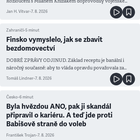
Rozloučení s Milanem Knížákem doprovodily vojenské
salvy i kritika pokrokářů
Jan H. Vitvar
•
7. 8. 2026
Zahraničí
•
5
minut
Finsko vymyslelo, jak se zbavit
bezdomovectví
DOBRÉ ZPRÁVY ODJINUD. Základ receptu je banální i
náročný současně: aby to vláda opravdu považovala za
prioritu
Tomáš Lindner
•
7. 8. 2026
Česko
•
6
minut
Byla hvězdou ANO, pak ji skandál
připravil o kariéru. A teď jde proti
Babišově straně do voleb
František Trojan
•
7. 8. 2026