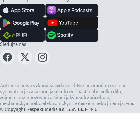
Sledujte nás
Autorská práva vykonává vydavatel. Bez písemného svolení
vydavatele je zakázáno jakékoli užití částí nebo celku díla,
zejména rozmnožování a šíření jakýmkoli způsobem,
mechanickým nebo elektronickým, v českém nebo jiném jazyce.
© Copyright Respekt Media a.s. ISSN 1801-1446