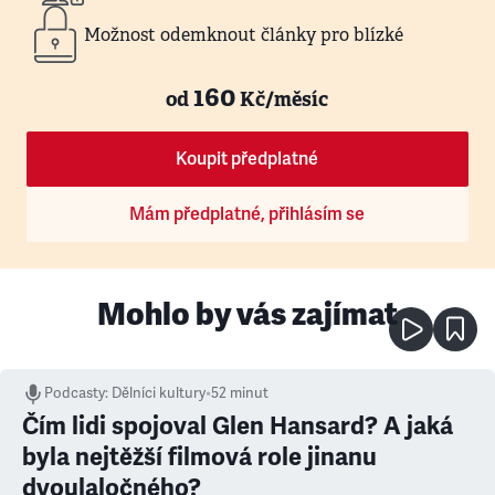
Možnost odemknout články pro blízké
160
od
Kč/měsíc
Koupit předplatné
Mám předplatné, přihlásím se
Mohlo by vás zajímat
Podcasty
:
Dělníci kultury
•
52 minut
Čím lidi spojoval Glen Hansard? A jaká
byla nejtěžší filmová role jinanu
dvoulaločného?