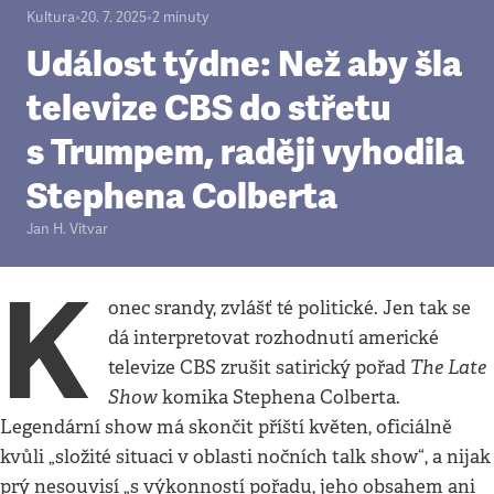
Kultura
•
20. 7. 2025
•
2
minuty
Událost týdne: Než aby šla
televize CBS do střetu
s Trumpem, raději vyhodila
Stephena Colberta
Jan H. Vitvar
K
onec srandy, zvlášť té politické. Jen tak se
dá interpretovat rozhodnutí americké
The Late
televize CBS zrušit satirický pořad
Show
komika Stephena Colberta.
Legendární show má skončit příští květen, oficiálně
kvůli „složité situaci v oblasti nočních talk show“, a nijak
prý nesouvisí „s výkonností pořadu, jeho obsahem ani