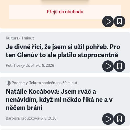
Přejít do obchodu
Kultura
•
11
minut
Je divné říci, že jsem si užil pohřeb. Pro
ten Glenův to ale platilo stoprocentně
Petr Horký
•
Dublin
•
6. 8. 2026
Podcasty
:
Tekutá společnost
•
39 minut
Natálie Kocábová: Jsem rváč a
nenávidím, když mi někdo říká ne a v
něčem brání
Barbora Kroužková
•
6. 8. 2026