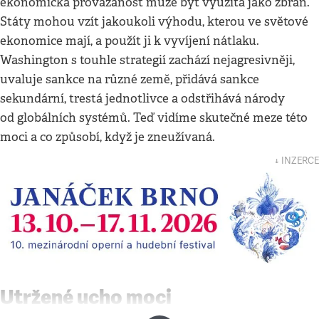
ekonomická provázanost může být využitá jako zbraň.
Státy mohou vzít jakoukoli výhodu, kterou ve světové
ekonomice mají, a použít ji k vyvíjení nátlaku.
Washington s touhle strategií zachází nejagresivněji,
uvaluje sankce na různé země, přidává sankce
sekundární, trestá jednotlivce a odstřihává národy
od globálních systémů. Teď vidíme skutečné meze této
moci a co způsobí, když je zneužívaná.
↓ INZERCE
Utržené ucho moci