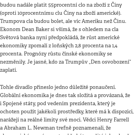
budou nadále platit 55procentní clo na zboží z Číny
(oproti 10procentnímu clu Číny na zboží americké).
Trumpova cla budou bolet, ale víc Ameriku než Čínu.
Ekonom Dean Baker si všímá, že s ohledem na cla
Světová banka nyní předpokládá, že růst americké
ekonomiky zpomalí z loňských 2,8 procenta na 1,4
procenta. Prognózy růstu čínské ekonomiky se
nezměnily. Je jasné, kdo za Trumpův „Den osvobození“
zaplatí.
Tohle divadlo přineslo jedno důležité ponaučení.
Globální ekonomika je dnes tak složitá a provázaná, že
i Spojené státy, pod vedením prezidenta, který je
ochoten použít jakékoli prostředky, které má k dispozici,
narážejí na reálné limity své moci. Vědci Henry Farrell
a Abraham L. Newman trefně poznamenali, že