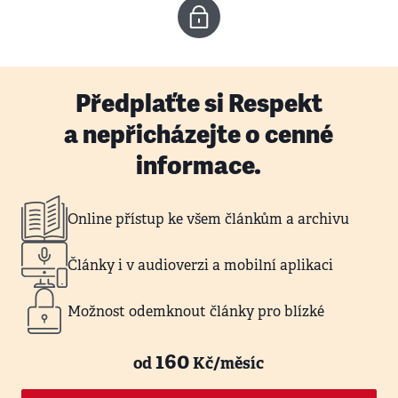
Předplaťte si Respekt
a nepřicházejte o cenné
informace.
Online přístup ke všem článkům a archivu
Články i v audioverzi a mobilní aplikaci
Možnost odemknout články pro blízké
160
od
Kč/měsíc