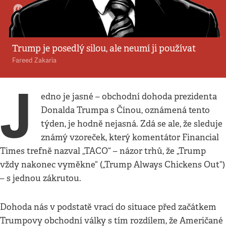
Komentář
•
15. 6. 2025
•
5
minut
Čína se nedá šikanovat
Trump je posedlý silou, ale neumí ji používat
Fareed Zakaria
J
edno je jasné – obchodní dohoda prezidenta
Donalda Trumpa s Čínou, oznámená tento
týden, je hodně nejasná. Zdá se ale, že sleduje
známý vzoreček, který komentátor Financial
Times trefně nazval „TACO“ – názor trhů, že „Trump
vždy nakonec vyměkne“ („Trump Always Chickens Out“)
– s jednou zákrutou.
Dohoda nás v podstatě vrací do situace před začátkem
Trumpovy obchodní války s tím rozdílem, že Američané