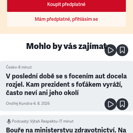
Koupit předplatné
Mám předplatné, přihlásím se
Mohlo by vás zajímat
Česko
•
8
minut
V poslední době se s focením aut docela
rozjel. Kam prezident s foťákem vyráží,
často neví ani jeho okolí
Ondřej Kundra
•
6. 8. 2026
Podcasty
:
Výtah Respektu
•
17 minut
Bouře na ministerstvu zdravotnictví. Na