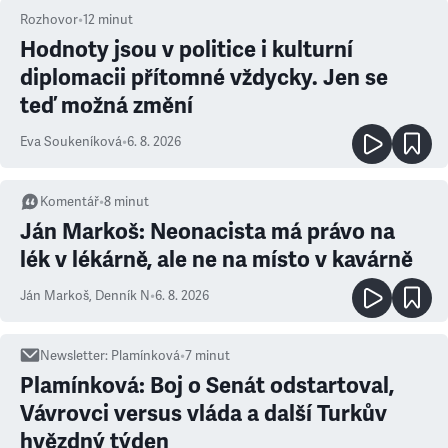
Rozhovor
•
12
minut
Hodnoty jsou v politice i kulturní
diplomacii přítomné vždycky. Jen se
teď možná změní
Eva Soukeníková
•
6. 8. 2026
Komentář
•
8
minut
Ján Markoš: Neonacista má právo na
lék v lékárně, ale ne na místo v kavárně
Ján Markoš
,
Denník N
•
6. 8. 2026
Newsletter
:
Plamínková
•
7
minut
Plamínková: Boj o Senát odstartoval,
Vávrovci versus vláda a další Turkův
hvězdný týden