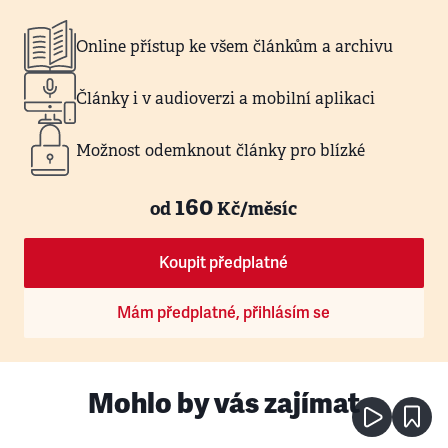
Online přístup ke všem článkům a archivu
Články i v audioverzi a mobilní aplikaci
Možnost odemknout články pro blízké
160
od
Kč/měsíc
Koupit předplatné
Mám předplatné, přihlásím se
Mohlo by vás zajímat