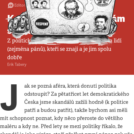
Editorial
•
8. 6. 2025
•
4
minuty
Kauza Blažek: Když se vám
sečte kapitál nedůvěry
Z politických stran se stala uzavřená parta lidí
(zejména pánů), kteří se znají a je jim spolu
dobře
Erik Tabery
J
ak se pozná aféra, která donutí politika
odstoupit? Za pětatřicet let demokratického
Česka jsme skandálů zažili hodně (k politice
patří a budou patřit), takže bychom asi měli
mít schopnost poznat, kdy něco přeroste do většího
maléru a kdy ne. Před lety se mezi politiky říkalo, že