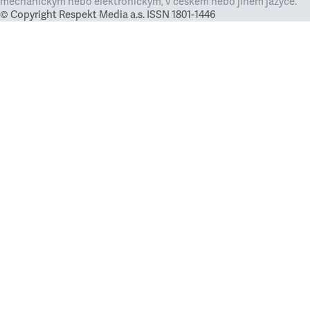
mechanickým nebo elektronickým, v českém nebo jiném jazyce.
© Copyright Respekt Media a.s. ISSN 1801-1446