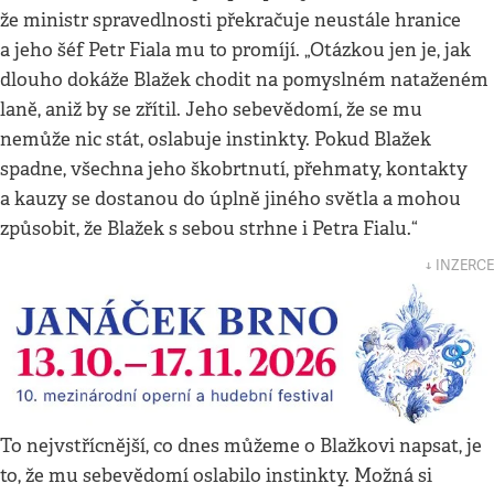
že ministr spravedlnosti překračuje neustále hranice
a jeho šéf Petr Fiala mu to promíjí. „Otázkou jen je, jak
dlouho dokáže Blažek chodit na pomyslném nataženém
laně, aniž by se zřítil. Jeho sebevědomí, že se mu
nemůže nic stát, oslabuje instinkty. Pokud Blažek
spadne, všechna jeho škobrtnutí, přehmaty, kontakty
a kauzy se dostanou do úplně jiného světla a mohou
způsobit, že Blažek s sebou strhne i Petra Fialu.“
↓ INZERCE
To nejvstřícnější, co dnes můžeme o Blažkovi napsat, je
to, že mu sebevědomí oslabilo instinkty. Možná si