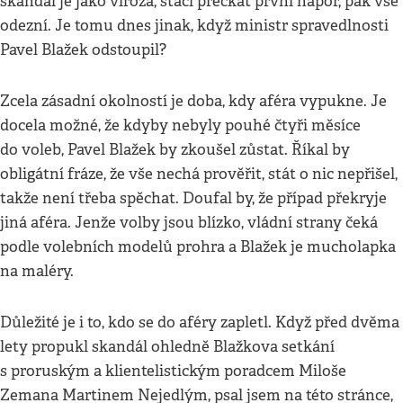
skandál je jako viróza, stačí přečkat první nápor, pak vše
odezní. Je tomu dnes jinak, když ministr spravedlnosti
Pavel Blažek odstoupil?
Zcela zásadní okolností je doba, kdy aféra vypukne. Je
docela možné, že kdyby nebyly pouhé čtyři měsíce
do voleb, Pavel Blažek by zkoušel zůstat. Říkal by
obligátní fráze, že vše nechá prověřit, stát o nic nepřišel,
takže není třeba spěchat. Doufal by, že případ překryje
jiná aféra. Jenže volby jsou blízko, vládní strany čeká
podle volebních modelů prohra a Blažek je mucholapka
na maléry.
Důležité je i to, kdo se do aféry zapletl. Když před dvěma
lety propukl skandál ohledně Blažkova setkání
s proruským a klientelistickým poradcem Miloše
Zemana Martinem Nejedlým, psal jsem na této stránce,