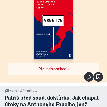
Přejít do obchodu
Komentář
•
4
minuty
Patříš před soud, doktůrku. Jak chápat
útoky na Anthonyho Fauciho, jenž