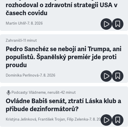
rozhodoval o zdravotní strategii USA v
časech covidu
Martin Uhlíř
•
7. 8. 2026
Zahraničí
•
11
minut
Pedro Sanchéz se nebojí ani Trumpa, ani
populistů. Španělský premiér jde proti
proudu
Dominika Perlínová
•
7. 8. 2026
Podcasty
:
Vládneme, nerušit
•
42 minut
Ovládne Babiš senát, ztratí Láska klub a
přibude dezinformátorů?
Kristýna Jelínková
,
František Trojan
,
Filip Zelenka
•
7. 8. 2026