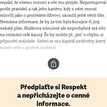
myslel, že všemu rozumí a vše mu projde. Nepostupoval
podle pravidel, a tak jeho kariéru, kdy o něm mnozí
mluvili jako o protřelém šíbrovi, ukončil ještě větší šíbr.
Nemáme informace, že by za tím byla korupce či jiný
nekalý plán. Blažkova minulost ale nepochybně má vliv
na vnímání celé kauzy. Že by mohlo jít „jen“ o chybu, si
připouští málokdo. Sečetl se mu kapitál nedůvěry, který
kolem sebe s gustem budoval.
Předplaťte si Respekt
a nepřicházejte o cenné
informace.