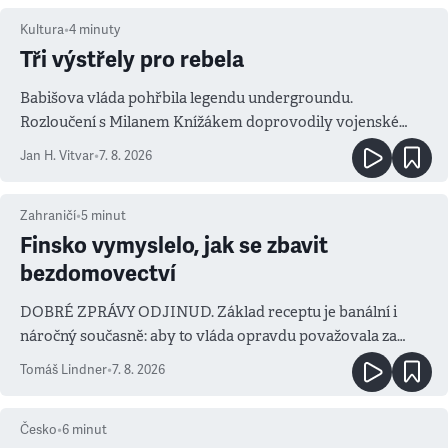
Kultura
•
4
minuty
Tři výstřely pro rebela
Babišova vláda pohřbila legendu undergroundu.
Rozloučení s Milanem Knížákem doprovodily vojenské
salvy i kritika pokrokářů
Jan H. Vitvar
•
7. 8. 2026
Zahraničí
•
5
minut
Finsko vymyslelo, jak se zbavit
bezdomovectví
DOBRÉ ZPRÁVY ODJINUD. Základ receptu je banální i
náročný současně: aby to vláda opravdu považovala za
prioritu
Tomáš Lindner
•
7. 8. 2026
Česko
•
6
minut