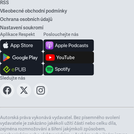
RSS
Všeobecné obchodní podmínky
Ochrana osobních údajů
Nastavení soukromí
Aplikace Respekt
Poslouchejte nás
Sledujte nás
Autorská práva vykonává vydavatel. Bez písemného svolení
vydavatele je zakázáno jakékoli užití částí nebo celku díla,
zejména rozmnožování a šíření jakýmkoli způsobem,