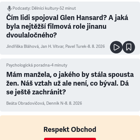
Podcasty
:
Dělníci kultury
•
52 minut
Čím lidi spojoval Glen Hansard? A jaká
byla nejtěžší filmová role jinanu
dvoulaločného?
Jindřiška Bláhová
,
Jan H. Vitvar
,
Pavel Turek
•
8. 8. 2026
Psychologická poradna
•
4
minuty
Mám manžela, o jakého by stála spousta
žen. Náš vztah už ale není, co býval. Dá
se ještě zachránit?
Beáta Obradovičová
,
Denník N
•
8. 8. 2026
Respekt Obchod