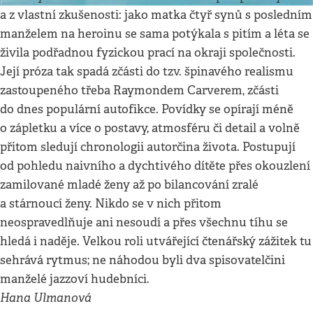
a z vlastní zkušenosti: jako matka čtyř synů s posledním
manželem na heroinu se sama potýkala s pitím a léta se
živila podřadnou fyzickou prací na okraji společnosti.
Její próza tak spadá zčásti do tzv. špinavého realismu
zastoupeného třeba Raymondem Carverem, zčásti
do dnes populární autofikce. Povídky se opírají méně
o zápletku a více o postavy, atmosféru či detail a volně
přitom sledují chronologii autorčina života. Postupují
od pohledu naivního a dychtivého dítěte přes okouzlení
zamilované mladé ženy až po bilancování zralé
a stárnoucí ženy. Nikdo se v nich přitom
neospravedlňuje ani nesoudí a přes všechnu tíhu se
hledá i naděje. Velkou roli utvářející čtenářský zážitek tu
sehrává rytmus; ne náhodou byli dva spisovatelčini
manželé jazzoví hudebníci.
Hana Ulmanová