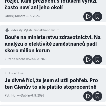
rozjel. Kam prezident s foťákem vyráží,
často neví ani jeho okolí
Ondřej Kundra
•
6. 8. 2026
Podcasty
:
Výtah Respektu
•
17 minut
Bouře na ministerstvu zdravotnictví. Na
analýzu o efektivitě zaměstnanců padl
skoro milion korun
Zuzana Machálková
•
6. 8. 2026
Kultura
•
11
minut
Je divné říci, že jsem si užil pohřeb. Pro
ten Glenův to ale platilo stoprocentně
Petr Horký
•
Dublin
•
6. 8. 2026