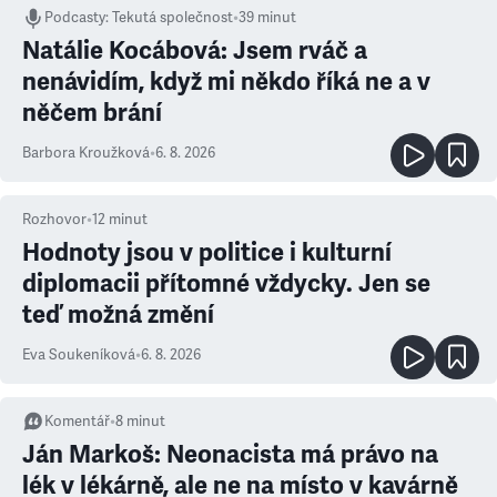
Podcasty
:
Tekutá společnost
•
39 minut
Natálie Kocábová: Jsem rváč a
nenávidím, když mi někdo říká ne a v
něčem brání
Barbora Kroužková
•
6. 8. 2026
Rozhovor
•
12
minut
Hodnoty jsou v politice i kulturní
diplomacii přítomné vždycky. Jen se
teď možná změní
Eva Soukeníková
•
6. 8. 2026
Komentář
•
8
minut
Ján Markoš: Neonacista má právo na
lék v lékárně, ale ne na místo v kavárně