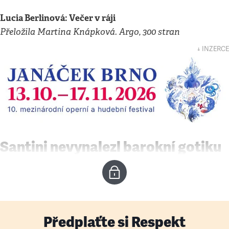
Lucia Berlinová: Večer v ráji
Přeložila Martina Knápková. Argo, 300 stran
↓ INZERCE
Santini nevynalezl barokní gotiku
Předplaťte si Respekt