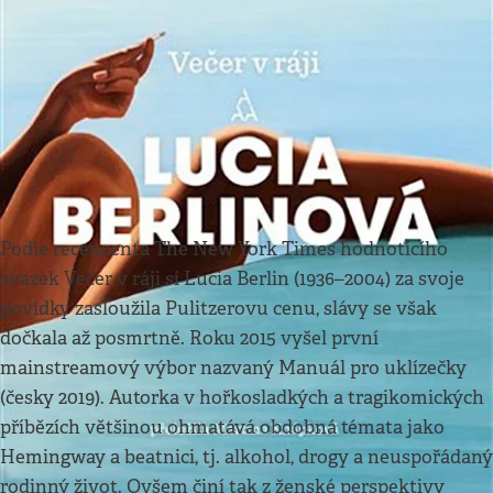
Kultura
•
30. 3. 2025
•
3
minuty
Knižní tipy
Redakce Respekt
Další dávka mistrovských povídek
Podle recenzenta The New York Times hodnotícího
svazek Večer v ráji si Lucia Berlin (1936–2004) za svoje
povídky zasloužila Pulitzerovu cenu, slávy se však
dočkala až posmrtně. Roku 2015 vyšel první
mainstreamový výbor nazvaný Manuál pro uklízečky
(česky 2019). Autorka v hořkosladkých a tragikomických
příbězích většinou ohmatává obdobná témata jako
Hemingway a beatnici, tj. alkohol, drogy a neuspořádaný
rodinný život. Ovšem činí tak z ženské perspektivy