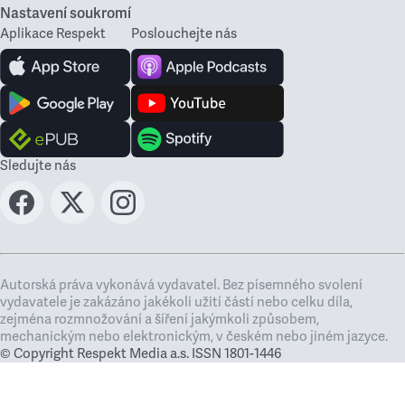
Nastavení soukromí
Aplikace Respekt
Poslouchejte nás
Sledujte nás
Autorská práva vykonává vydavatel. Bez písemného svolení
vydavatele je zakázáno jakékoli užití částí nebo celku díla,
zejména rozmnožování a šíření jakýmkoli způsobem,
mechanickým nebo elektronickým, v českém nebo jiném jazyce.
© Copyright Respekt Media a.s. ISSN 1801-1446