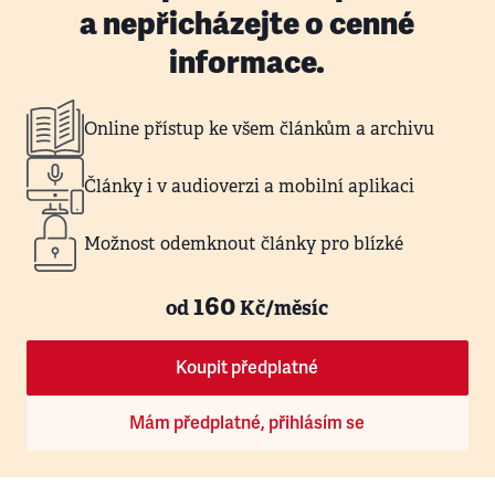
a nepřicházejte o cenné
informace.
Online přístup ke všem článkům a archivu
Články i v audioverzi a mobilní aplikaci
Možnost odemknout články pro blízké
160
od
Kč/měsíc
Koupit předplatné
Mám předplatné, přihlásím se