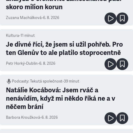
skoro milion korun
Zuzana Machálková
•
6. 8. 2026
Kultura
•
11
minut
Je divné říci, že jsem si užil pohřeb. Pro
ten Glenův to ale platilo stoprocentně
Petr Horký
•
Dublin
•
6. 8. 2026
Podcasty
:
Tekutá společnost
•
39 minut
Natálie Kocábová: Jsem rváč a
nenávidím, když mi někdo říká ne a v
něčem brání
Barbora Kroužková
•
6. 8. 2026