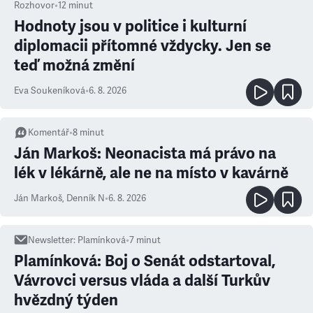
Rozhovor
•
12
minut
Hodnoty jsou v politice i kulturní
diplomacii přítomné vždycky. Jen se
teď možná změní
Eva Soukeníková
•
6. 8. 2026
Komentář
•
8
minut
Ján Markoš: Neonacista má právo na
lék v lékárně, ale ne na místo v kavárně
Ján Markoš
,
Denník N
•
6. 8. 2026
Newsletter
:
Plamínková
•
7
minut
Plamínková: Boj o Senát odstartoval,
Vávrovci versus vláda a další Turkův
hvězdný týden