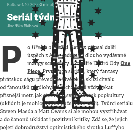
Kultura
•
1. 10. 2023
•
3
minuty
Seriál týdne
Jindřiška Bláhová
P
Hře na oliheň
o
si Netflix připsal další
úspěch z Asie – adaptaci dlouho vydávané
One
mangy scenáristy a kreslíře Eiičiró Ody
Piece
. První řada seriálu, který fantasy
pirátskou ságu převedl do živé akce, sklízí chválu
od fanoušků předlohy, od nichž se dá vždy čekat
přísnější metr, jak si chrání „svůj“ kousek popkultury
(uklidnit je mohlo Odovo požehnání sérii). Tvůrci seriálu
Steven Maeda a Matt Owens si ale mohou vystříhávat
a do šanonů ukládat i pozitivní kritiky. Zdá se, že jejich
pojetí dobrodružství optimistického sirotka Luffyho