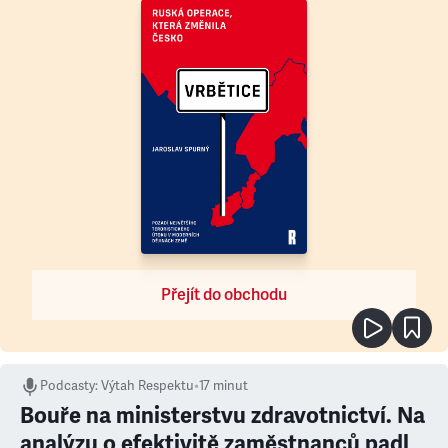
Přejít do obchodu
Podcasty
:
Výtah Respektu
•
17 minut
Bouře na ministerstvu zdravotnictví. Na
analýzu o efektivitě zaměstnanců padl