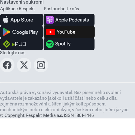
Nastavení soukromí
Aplikace Respekt
Poslouchejte nás
Sledujte nás
Autorská práva vykonává vydavatel. Bez písemného svolení
vydavatele je zakázáno jakékoli užití částí nebo celku díla,
zejména rozmnožování a šíření jakýmkoli způsobem,
mechanickým nebo elektronickým, v českém nebo jiném jazyce.
© Copyright Respekt Media a.s. ISSN 1801-1446