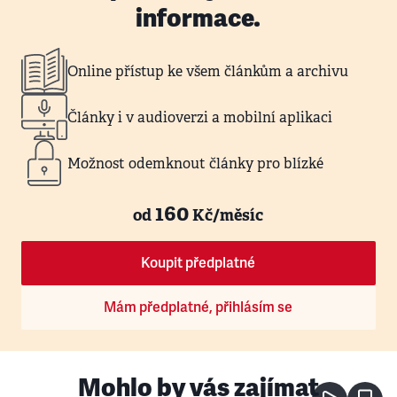
informace.
Online přístup ke všem článkům a archivu
Články i v audioverzi a mobilní aplikaci
Možnost odemknout články pro blízké
160
od
Kč/měsíc
Koupit předplatné
Mám předplatné, přihlásím se
Mohlo by vás zajímat