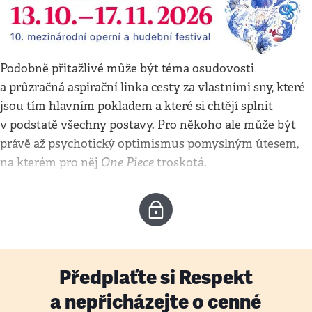
Podobně přitažlivé může být téma osudovosti
a průzračná aspirační linka cesty za vlastními sny, které
jsou tím hlavním pokladem a které si chtějí splnit
v podstatě všechny postavy. Pro někoho ale může být
právě až psychotický optimismus pomyslným útesem,
One Piece
na kterém pro něj
troskotá.
Předplaťte si Respekt
a nepřicházejte o cenné