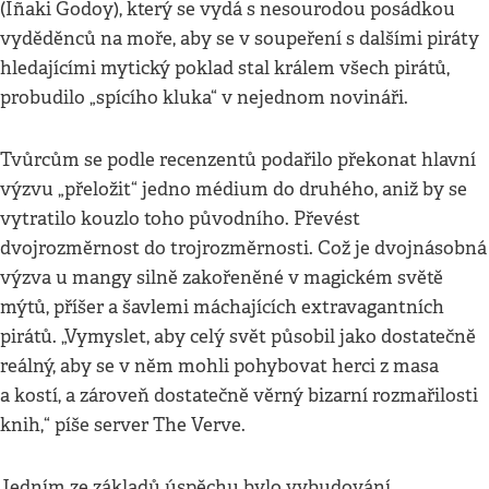
(Iñaki Godoy), který se vydá s nesourodou posádkou
vyděděnců na moře, aby se v soupeření s dalšími piráty
hledajícími mytický poklad stal králem všech pirátů,
probudilo „spícího kluka“ v nejednom novináři.
Tvůrcům se podle recenzentů podařilo překonat hlavní
výzvu „přeložit“ jedno médium do druhého, aniž by se
vytratilo kouzlo toho původního. Převést
dvojrozměrnost do trojrozměrnosti. Což je dvojnásobná
výzva u mangy silně zakořeněné v magickém světě
mýtů, příšer a šavlemi máchajících extravagantních
pirátů. „Vymyslet, aby celý svět působil jako dostatečně
reálný, aby se v něm mohli pohybovat herci z masa
a kostí, a zároveň dostatečně věrný bizarní rozmařilosti
knih,“ píše server The Verve.
Jedním ze základů úspěchu bylo vybudování