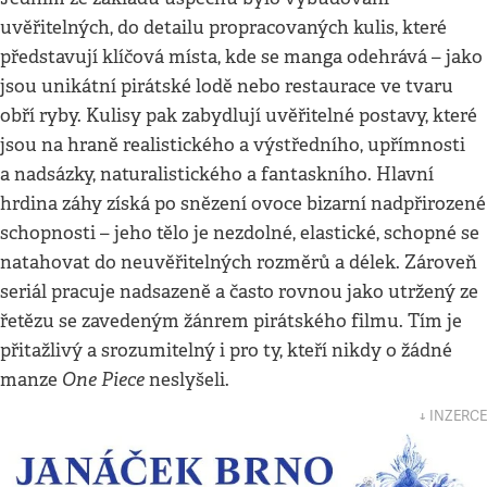
uvěřitelných, do detailu propracovaných kulis, které
představují klíčová místa, kde se manga odehrává – jako
jsou unikátní pirátské lodě nebo restaurace ve tvaru
obří ryby. Kulisy pak zabydlují uvěřitelné postavy, které
jsou na hraně realistického a výstředního, upřímnosti
a nadsázky, naturalistického a fantaskního. Hlavní
hrdina záhy získá po snězení ovoce bizarní nadpřirozené
schopnosti – jeho tělo je nezdolné, elastické, schopné se
natahovat do neuvěřitelných rozměrů a délek. Zároveň
seriál pracuje nadsazeně a často rovnou jako utržený ze
řetězu se zavedeným žánrem pirátského filmu. Tím je
přitažlivý a srozumitelný i pro ty, kteří nikdy o žádné
One Piece
manze
neslyšeli.
↓ INZERCE