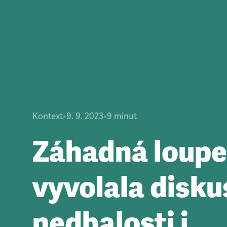
Kontext
•
9. 9. 2023
•
9
minut
Záhadná loupe
vyvolala disku
nedbalosti i