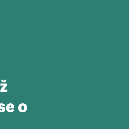
ž
se o