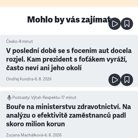
Mohlo by vás zajímat
Česko
•
8
minut
V poslední době se s focením aut docela
rozjel. Kam prezident s foťákem vyráží,
často neví ani jeho okolí
Ondřej Kundra
•
6. 8. 2026
Podcasty
:
Výtah Respektu
•
17 minut
Bouře na ministerstvu zdravotnictví. Na
analýzu o efektivitě zaměstnanců padl
skoro milion korun
Zuzana Machálková
•
6. 8. 2026