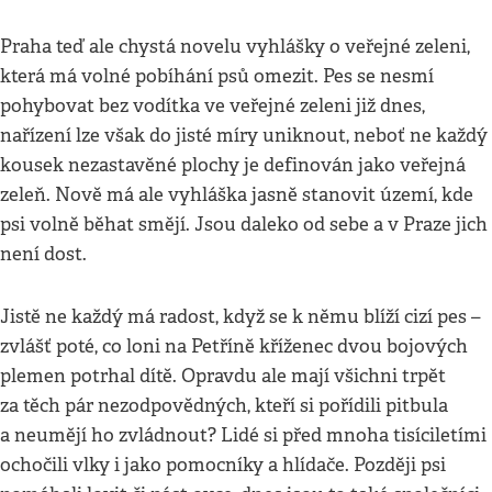
Praha teď ale chystá novelu vyhlášky o veřejné zeleni,
která má volné pobíhání psů omezit. Pes se nesmí
pohybovat bez vodítka ve veřejné zeleni již dnes,
nařízení lze však do jisté míry uniknout, neboť ne každý
kousek nezastavěné plochy je definován jako veřejná
zeleň. Nově má ale vyhláška jasně stanovit území, kde
psi volně běhat smějí. Jsou daleko od sebe a v Praze jich
není dost.
Jistě ne každý má radost, když se k němu blíží cizí pes –
zvlášť poté, co loni na Petříně kříženec dvou bojových
plemen potrhal dítě. Opravdu ale mají všichni trpět
za těch pár nezodpovědných, kteří si pořídili pitbula
a neumějí ho zvládnout? Lidé si před mnoha tisíciletími
ochočili vlky i jako pomocníky a hlídače. Později psi