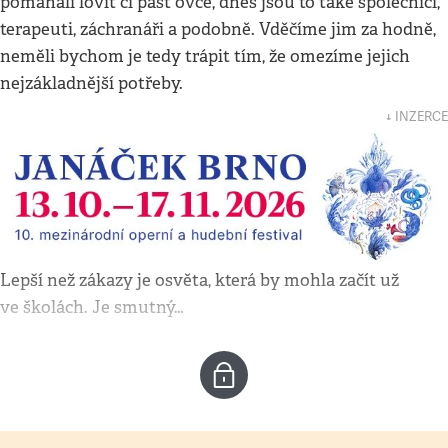
pomáhali lovit či pást ovce, dnes jsou to také společníci,
terapeuti, záchranáři a podobně. Vděčíme jim za hodně,
neměli bychom je tedy trápit tím, že omezíme jejich
nejzákladnější potřeby.
↓ INZERCE
Lepší než zákazy je osvěta, která by mohla začít už
ve školách. Je smutný…