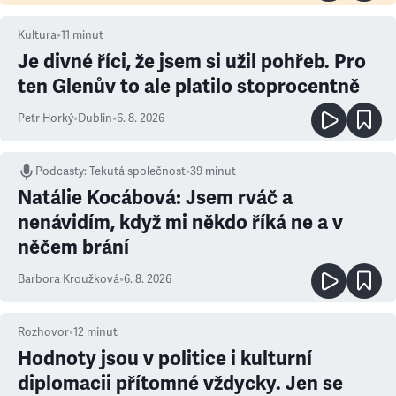
Kultura
•
11
minut
Je divné říci, že jsem si užil pohřeb. Pro
ten Glenův to ale platilo stoprocentně
Petr Horký
•
Dublin
•
6. 8. 2026
Podcasty
:
Tekutá společnost
•
39 minut
Natálie Kocábová: Jsem rváč a
nenávidím, když mi někdo říká ne a v
něčem brání
Barbora Kroužková
•
6. 8. 2026
Rozhovor
•
12
minut
Hodnoty jsou v politice i kulturní
diplomacii přítomné vždycky. Jen se