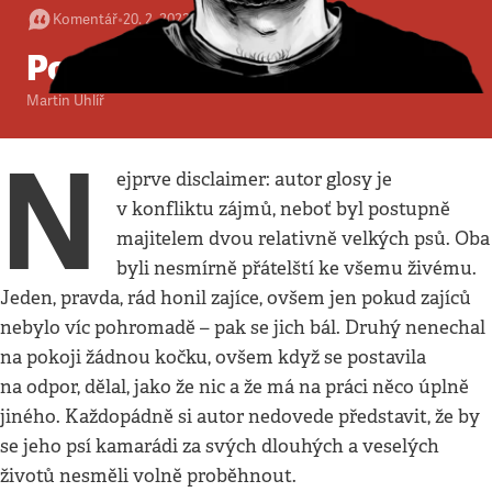
Komentář
•
20. 2. 2022
•
2
minuty
Pozor, hodný pes
Martin Uhlíř
N
ejprve disclaimer: autor glosy je
v konfliktu zájmů, neboť byl postupně
majitelem dvou relativně velkých psů. Oba
byli nesmírně přátelští ke všemu živému.
Jeden, pravda, rád honil zajíce, ovšem jen pokud zajíců
nebylo víc pohromadě – pak se jich bál. Druhý nenechal
na pokoji žádnou kočku, ovšem když se postavila
na odpor, dělal, jako že nic a že má na práci něco úplně
jiného. Každopádně si autor nedovede představit, že by
se jeho psí kamarádi za svých dlouhých a veselých
životů nesměli volně proběhnout.