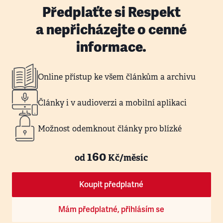
Předplaťte si Respekt
a nepřicházejte o cenné
informace.
Online přístup ke všem článkům a archivu
Články i v audioverzi a mobilní aplikaci
Možnost odemknout články pro blízké
160
od
Kč/měsíc
Koupit předplatné
Mám předplatné, přihlásím se