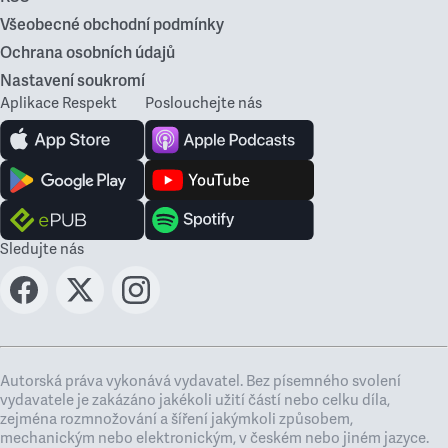
Všeobecné obchodní podmínky
Ochrana osobních údajů
Nastavení soukromí
Aplikace Respekt
Poslouchejte nás
Sledujte nás
Autorská práva vykonává vydavatel. Bez písemného svolení
vydavatele je zakázáno jakékoli užití částí nebo celku díla,
zejména rozmnožování a šíření jakýmkoli způsobem,
mechanickým nebo elektronickým, v českém nebo jiném jazyce.