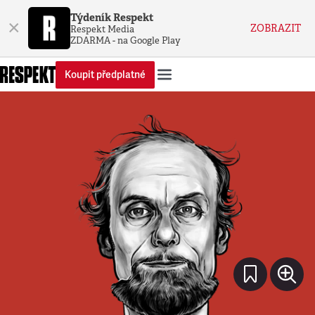
Týdeník Respekt
×
ZOBRAZIT
Respekt Media
ZDARMA - na Google Play
Koupit předplatné