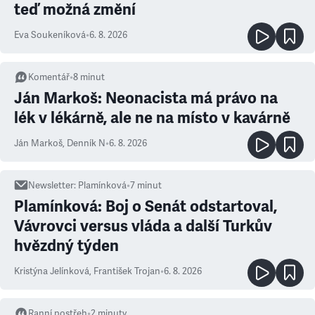
teď možná změní
Eva Soukeníková
•
6. 8. 2026
Komentář
•
8
minut
Ján Markoš: Neonacista má právo na
lék v lékárně, ale ne na místo v kavárně
Ján Markoš
,
Denník N
•
6. 8. 2026
Newsletter
:
Plamínková
•
7
minut
Plamínková: Boj o Senát odstartoval,
Vávrovci versus vláda a další Turkův
hvězdný týden
Kristýna Jelínková
,
František Trojan
•
6. 8. 2026
Ranní postřeh
•
2
minuty