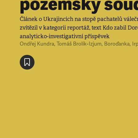
pozemský sou
Článek o Ukrajincích na stopě pachatelů váleč
zvítězil v kategorii reportáž, text Kdo zabil Dor
analyticko-investigativní příspěvek
Ondřej Kundra
,
Tomáš Brolík
•
Izjum, Boroďanka, Ir