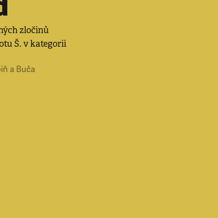
d
ných zločinů
otu Š. v kategorii
piň a Buča