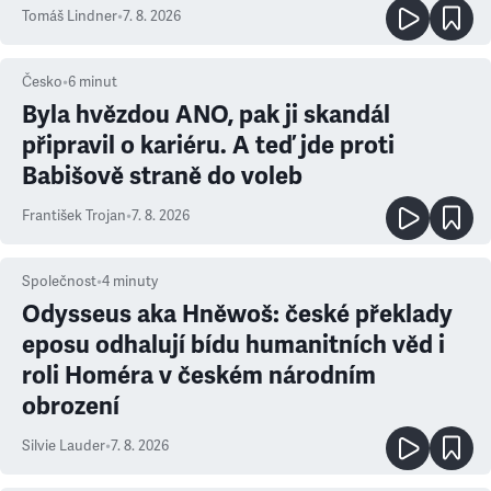
prioritu
Tomáš Lindner
•
7. 8. 2026
Česko
•
6
minut
Byla hvězdou ANO, pak ji skandál
připravil o kariéru. A teď jde proti
Babišově straně do voleb
František Trojan
•
7. 8. 2026
Společnost
•
4
minuty
Odysseus aka Hněwoš: české překlady
eposu odhalují bídu humanitních věd i
roli Homéra v českém národním
obrození
Silvie Lauder
•
7. 8. 2026