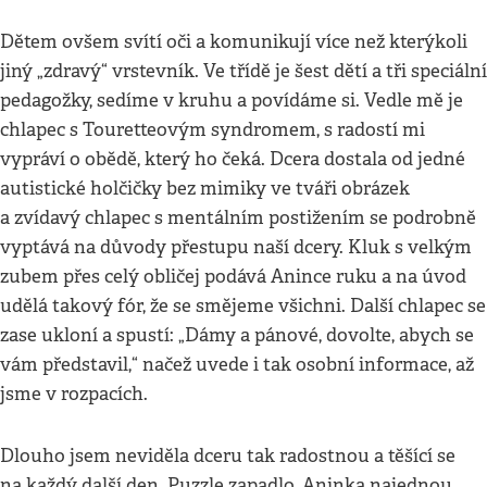
Dětem ovšem svítí oči a komunikují více než kterýkoli
jiný „zdravý“ vrstevník. Ve třídě je šest dětí a tři speciální
pedagožky, sedíme v kruhu a povídáme si. Vedle mě je
chlapec s Touretteovým syndromem, s radostí mi
vypráví o obědě, který ho čeká. Dcera dostala od jedné
autistické holčičky bez mimiky ve tváři obrázek
a zvídavý chlapec s mentálním postižením se podrobně
vyptává na důvody přestupu naší dcery. Kluk s velkým
zubem přes celý obličej podává Anince ruku a na úvod
udělá takový fór, že se smějeme všichni. Další chlapec se
zase ukloní a spustí: „Dámy a pánové, dovolte, abych se
vám představil,“ načež uvede i tak osobní informace, až
jsme v rozpacích.
Dlouho jsem neviděla dceru tak radostnou a těšící se
na každý další den. Puzzle zapadlo, Aninka najednou