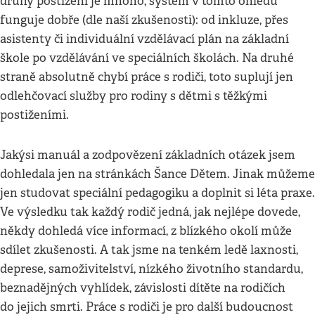
druhy postižení je mnoho, systém v tomto ohledu
funguje dobře (dle naší zkušenosti): od inkluze, přes
asistenty či individuální vzdělávací plán na základní
škole po vzdělávání ve speciálních školách. Na druhé
straně absolutně chybí práce s rodiči, toto suplují jen
odlehčovací služby pro rodiny s dětmi s těžkými
postiženími.
Jakýsi manuál a zodpovězení základních otázek jsem
dohledala jen na stránkách Šance Dětem. Jinak můžeme
jen studovat speciální pedagogiku a doplnit si léta praxe.
Ve výsledku tak každý rodič jedná, jak nejlépe dovede,
někdy dohledá více informací, z blízkého okolí může
sdílet zkušenosti. A tak jsme na tenkém ledě laxnosti,
deprese, samoživitelství, nízkého životního standardu,
beznadějných vyhlídek, závislosti dítěte na rodičích
do jejich smrti. Práce s rodiči je pro další budoucnost