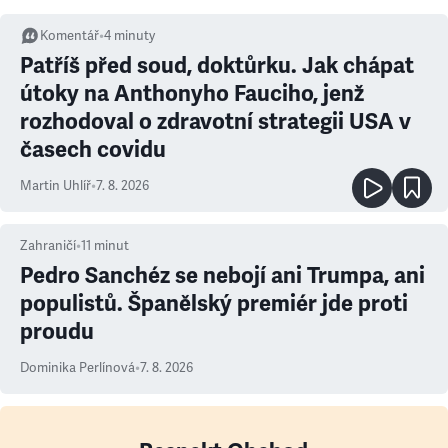
Komentář
•
4
minuty
Patříš před soud, doktůrku. Jak chápat
útoky na Anthonyho Fauciho, jenž
rozhodoval o zdravotní strategii USA v
časech covidu
Martin Uhlíř
•
7. 8. 2026
Zahraničí
•
11
minut
Pedro Sanchéz se nebojí ani Trumpa, ani
populistů. Španělský premiér jde proti
proudu
Dominika Perlínová
•
7. 8. 2026