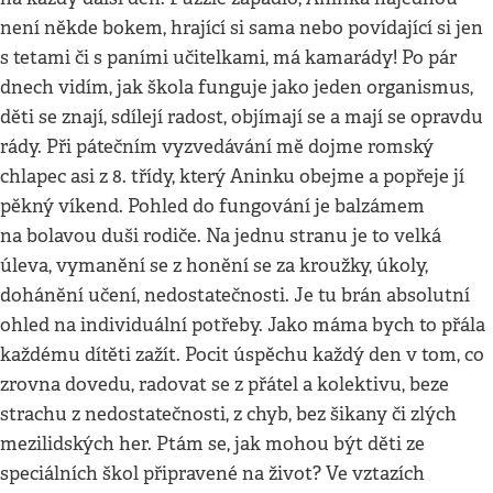
není někde bokem, hrající si sama nebo povídající si jen
s tetami či s paními učitelkami, má kamarády! Po pár
dnech vidím, jak škola funguje jako jeden organismus,
děti se znají, sdílejí radost, objímají se a mají se opravdu
rády. Při pátečním vyzvedávání mě dojme romský
chlapec asi z 8. třídy, který Aninku obejme a popřeje jí
pěkný víkend. Pohled do fungování je balzámem
na bolavou duši rodiče. Na jednu stranu je to velká
úleva, vymanění se z honění se za kroužky, úkoly,
dohánění učení, nedostatečnosti. Je tu brán absolutní
ohled na individuální potřeby. Jako máma bych to přála
každému dítěti zažít. Pocit úspěchu každý den v tom, co
zrovna dovedu, radovat se z přátel a kolektivu, beze
strachu z nedostatečnosti, z chyb, bez šikany či zlých
mezilidských her. Ptám se, jak mohou být děti ze
speciálních škol připravené na život? Ve vztazích