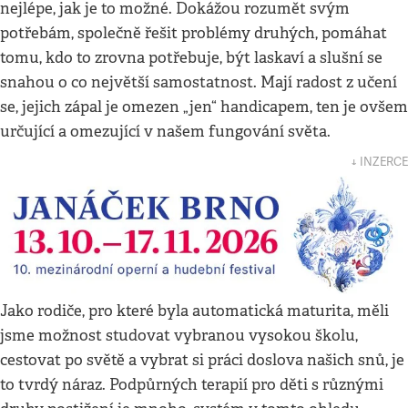
nejlépe, jak je to možné. Dokážou rozumět svým
potřebám, společně řešit problémy druhých, pomáhat
tomu, kdo to zrovna potřebuje, být laskaví a slušní se
snahou o co největší samostatnost. Mají radost z učení
se, jejich zápal je omezen „jen“ handicapem, ten je ovšem
určující a omezující v našem fungování světa.
↓ INZERCE
Jako rodiče, pro které byla automatická maturita, měli
jsme možnost studovat vybranou vysokou školu,
cestovat po světě a vybrat si práci doslova našich snů, je
to tvrdý náraz. Podpůrných terapií pro děti s různými