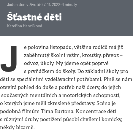
Jeden den v životě
•
27. 11. 2022
•
4
minuty
Šťastné děti
Kateřina Hanzlíková
J
e polovina listopadu, většina rodičů má již
zaběhnutý školní režim, kroužky, převoz –
odvoz, úkoly. My jdeme opět poprvé
s prvňáčkem do školy. Do základní školy pro
děti se speciálními vzdělávacími potřebami. Plně se nám
otevírá pohled do duše a potřeb naší dcery, do jejích
současných mentálních a motorických schopností,
o kterých jsme měli zkreslené představy. Scéna je
podobná filmům Tima Burtona. Koncentrace dětí
s různými druhy postižení působí chvílemi komicky,
někdy bizarně.