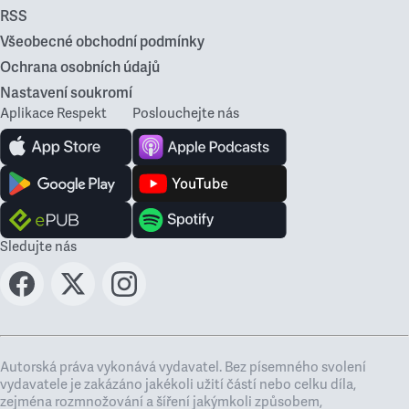
RSS
Všeobecné obchodní podmínky
Ochrana osobních údajů
Nastavení soukromí
Aplikace Respekt
Poslouchejte nás
Sledujte nás
Autorská práva vykonává vydavatel. Bez písemného svolení
vydavatele je zakázáno jakékoli užití částí nebo celku díla,
zejména rozmnožování a šíření jakýmkoli způsobem,