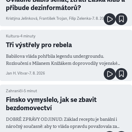
přibude dezinformátorů?
Kristýna Jelínková
,
František Trojan
,
Filip Zelenka
•
7. 8. 2026
Kultura
•
4
minuty
Tři výstřely pro rebela
Babišova vláda pohřbila legendu undergroundu.
Rozloučení s Milanem Knížákem doprovodily vojenské
salvy i kritika pokrokářů
Jan H. Vitvar
•
7. 8. 2026
Zahraničí
•
5
minut
Finsko vymyslelo, jak se zbavit
bezdomovectví
DOBRÉ ZPRÁVY ODJINUD. Základ receptu je banální i
náročný současně: aby to vláda opravdu považovala za