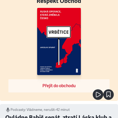
Respekt Obchod
Přejít do obchodu
Podcasty
:
Vládneme, nerušit
•
42 minut
Ovládne Babiš senát, ztratí Láska klub a