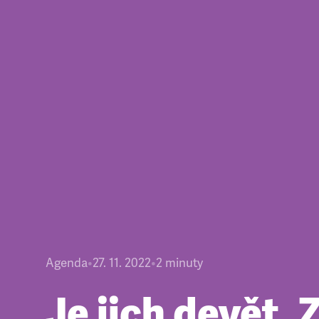
Agenda
•
27. 11. 2022
•
2
minuty
Je jich devět. 