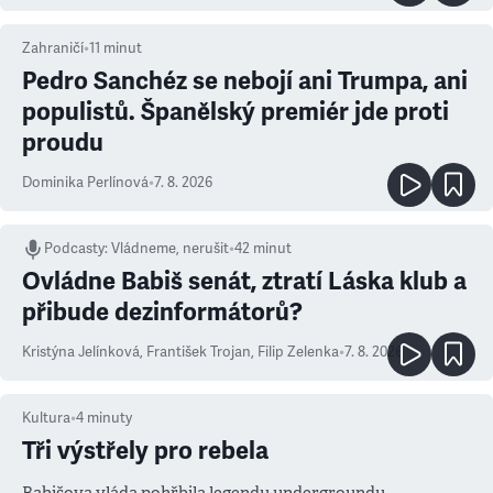
Zahraničí
•
11
minut
Pedro Sanchéz se nebojí ani Trumpa, ani
populistů. Španělský premiér jde proti
proudu
Dominika Perlínová
•
7. 8. 2026
Podcasty
:
Vládneme, nerušit
•
42 minut
Ovládne Babiš senát, ztratí Láska klub a
přibude dezinformátorů?
Kristýna Jelínková
,
František Trojan
,
Filip Zelenka
•
7. 8. 2026
Kultura
•
4
minuty
Tři výstřely pro rebela
Babišova vláda pohřbila legendu undergroundu.