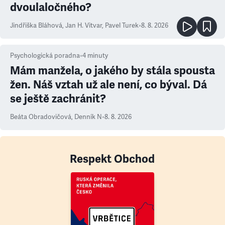
dvoulaločného?
Jindřiška Bláhová
,
Jan H. Vitvar
,
Pavel Turek
•
8. 8. 2026
Psychologická poradna
•
4
minuty
Mám manžela, o jakého by stála spousta
žen. Náš vztah už ale není, co býval. Dá
se ještě zachránit?
Beáta Obradovičová
,
Denník N
•
8. 8. 2026
Respekt Obchod