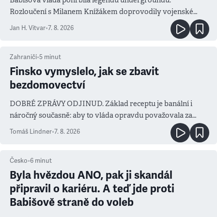
Rozloučení s Milanem Knížákem doprovodily vojenské
salvy i kritika pokrokářů
Jan H. Vitvar
•
7. 8. 2026
Zahraničí
•
5
minut
Finsko vymyslelo, jak se zbavit
bezdomovectví
DOBRÉ ZPRÁVY ODJINUD. Základ receptu je banální i
náročný současně: aby to vláda opravdu považovala za
prioritu
Tomáš Lindner
•
7. 8. 2026
Česko
•
6
minut
Byla hvězdou ANO, pak ji skandál
připravil o kariéru. A teď jde proti
Babišově straně do voleb