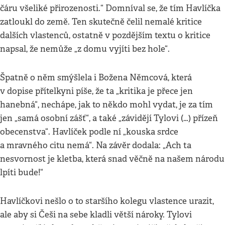
čáru všeliké přirozenosti.“ Domníval se, že tím Havlíčka
zatloukl do země. Ten skutečně čelil nemalé kritice
dalších vlastenců, ostatně v pozdějším textu o kritice
napsal, že nemůže „z domu vyjíti bez hole“.
Špatně o něm smýšlela i Božena Němcová, která
v dopise přítelkyni píše, že ta „kritika je přece jen
hanebná“, nechápe, jak to někdo mohl vydat, je za tím
jen „samá osobní zášť“, a také „závidějí Tylovi (…) přízeň
obecenstva“. Havlíček podle ní „kouska srdce
a mravného citu nemá“. Na závěr dodala: „Ach ta
nesvornost je kletba, která snad věčně na našem národu
lpíti bude!“
Havlíčkovi nešlo o to staršího kolegu vlastence urazit,
ale aby si Češi na sebe kladli větší nároky. Tylovi