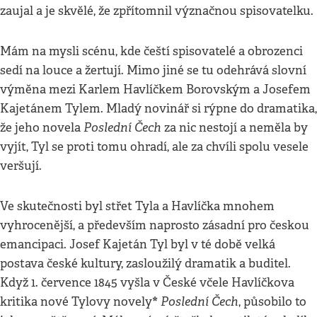
zaujal a je skvělé, že zpřítomnil význačnou spisovatelku.
Mám na mysli scénu, kde čeští spisovatelé a obrozenci
sedí na louce a žertují. Mimo jiné se tu odehrává slovní
výměna mezi Karlem Havlíčkem Borovským a Josefem
Kajetánem Tylem. Mladý novinář si rýpne do dramatika,
Poslední Čech
že jeho novela
za nic nestojí a neměla by
vyjít, Tyl se proti tomu ohradí, ale za chvíli spolu vesele
veršují.
Ve skutečnosti byl střet Tyla a Havlíčka mnohem
vyhrocenější, a především naprosto zásadní pro českou
emancipaci. Josef Kajetán Tyl byl v té době velká
postava české kultury, zasloužilý dramatik a buditel.
Když 1. července 1845 vyšla v České včele Havlíčkova
*
Poslední Čech
kritika nové Tylovy novely
, působilo to