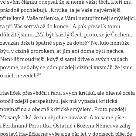
ve svém článku odepsal, že si nemá vážit těch, kteří mu
prázdně pochlebují. „Kritika, ta je Vaše nejvěrnější
přítelkyně, Vaše milenka, s Vámi nejupřímněji smýšlející,
ta při Vás setrvá až do konce.“ A pak přešel k tomu
důležitějšímu. „Má být každý Čech proto, že je Čechem,
zavázán držeti špatné spisy za dobré? Ne, kdo nemůže
býti v cizině prorokem, ať jím ani doma býti nechce.
Není-liž moudřejší, když si sami dříve o svých vadách
povíme, než aby se nám později cizinci vysmáli, že jsme
o nich nevěděli?“
Havlíček přesvědčil i řadu svých kritiků, ale hlavně zcela
otočil zdejší perspektivu, jak má vypadat kritická
novinařina a obecně kritické smýšlení. Proto později
Masaryk říká, že na něj chce navázat. A to samé píše
i Ferdinand Peroutka. Ostatně i Božena Němcová záhy
postaví Havlíčka nejvýše a za pár let v dopisech píše, že