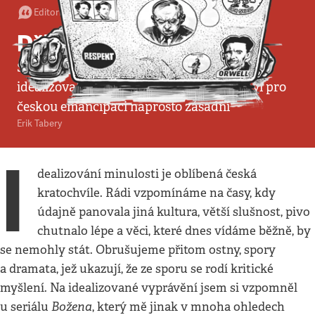
Editorial
•
31. 1. 2021
•
4
minuty
Dřív jsme byli lepší...
Škoda, že tvůrci televizní série Božena
idealizovali střet Tyla a Havlíčka, který byl pro
českou emancipaci naprosto zásadní
Erik Tabery
I
dealizování minulosti je oblíbená česká
kratochvíle. Rádi vzpomínáme na časy, kdy
údajně panovala jiná kultura, větší slušnost, pivo
chutnalo lépe a věci, které dnes vídáme běžně, by
se nemohly stát. Obrušujeme přitom ostny, spory
a dramata, jež ukazují, že ze sporu se rodí kritické
myšlení. Na idealizované vyprávění jsem si vzpomněl
Božena
u seriálu
, který mě jinak v mnoha ohledech