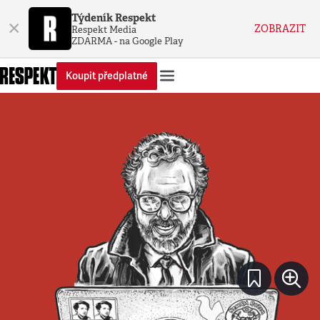
Týdeník Respekt
×
ZOBRAZIT
Respekt Media
ZDARMA - na Google Play
Koupit předplatné