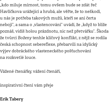
„kdo miluje mírnost, tomu ovšem bude se zdát řeč
Havlíčkova urážející a hrubá, ale věřte, že to neškodí,
u nás je potřeba takových mužů, kteří se ani čerta
nebojí“, a sama o „vlastencování“ uvádí, že „když to blíže
poznáš, vidíš holou prázdnotu, nic než přetvářku“. Škoda
Boženy
že tvůrci
tenhle klíčový konflikt, z nějž se rodila
česká schopnost sebereflexe, přebarvili na idylický
výjev dobráckého vlasteneckého pošťuchování
na rozkvetlé louce.
Vážené čtenářky, vážení čtenáři,
inspirativní čtení vám přeje
Erik Tabery