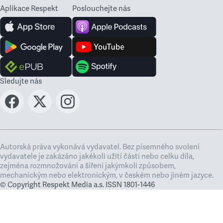
Aplikace Respekt
Poslouchejte nás
Sledujte nás
Autorská práva vykonává vydavatel. Bez písemného svolení
vydavatele je zakázáno jakékoli užití částí nebo celku díla,
zejména rozmnožování a šíření jakýmkoli způsobem,
mechanickým nebo elektronickým, v českém nebo jiném jazyce.
© Copyright Respekt Media a.s. ISSN 1801-1446