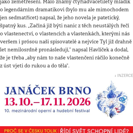
jako zemětřesení. Málo známý čtyřiadvacetiletý mladík
o legendárním dramatikovi (bylo mu ale mimochodem
jen sedmatřicet) napsal, že jeho novela je patetický,
špatný kus. „Začíná již býti nanic z těch neustálých řečí
o vlastenectví, o vlastencích a vlastenkách, kterými nás
veršem i prósou naši spisovatelé a nejvíce Tyl již drahně
let nemilosrdně pronásledují,“ napsal Havlíček a dodal,
že je třeba „aby nám to naše vlastenčení ráčilo konečně
z úst vjeti do rukou a do těla“.
↓ INZERCE