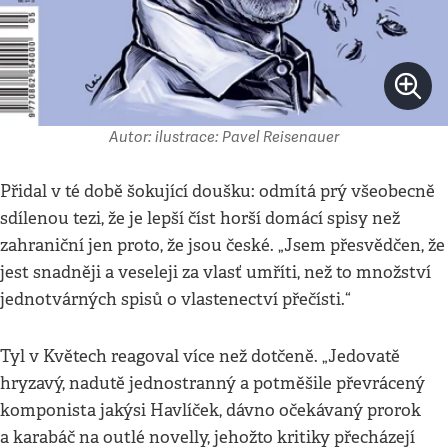
Autor: ilustrace: Pavel Reisenauer
Přidal v té době šokující doušku: odmítá prý všeobecně
sdílenou tezi, že je lepší číst horší domácí spisy než
zahraniční jen proto, že jsou české. „Jsem přesvědčen, že
jest snadněji a veseleji za vlasť umříti, než to množství
jednotvárných spisů o vlastenectví přečísti.“
Tyl v Květech reagoval více než dotčeně. „Jedovatě
hryzavý, nadutě jednostranný a potměšile převrácený
komponista jakýsi Havlíček, dávno očekávaný prorok
a karabáč na outlé novelly, jehožto kritiky přecházejí