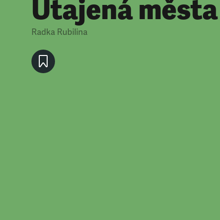
Utajená města
Radka Rubilina