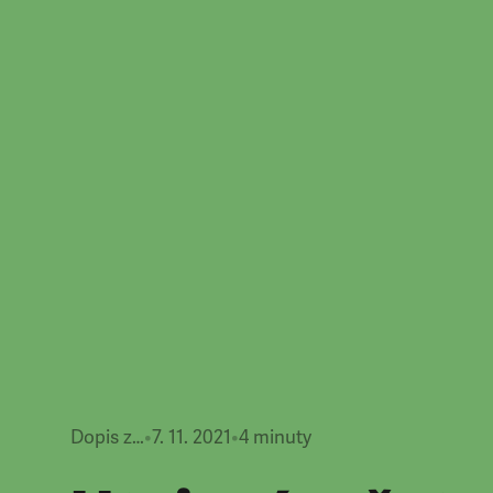
Dopis z…
•
7. 11. 2021
•
4
minuty