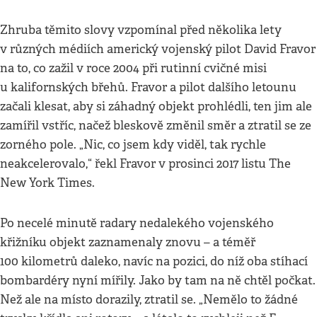
Zhruba těmito slovy vzpomínal před několika lety
v různých médiích americký vojenský pilot David Fravor
na to, co zažil v roce 2004 při rutinní cvičné misi
u kalifornských břehů. Fravor a pilot dalšího letounu
začali klesat, aby si záhadný objekt prohlédli, ten jim ale
zamířil vstříc, načež bleskově změnil směr a ztratil se ze
zorného pole. „Nic, co jsem kdy viděl, tak rychle
neakcelerovalo,“ řekl Fravor v prosinci 2017 listu The
New York Times.
Po necelé minutě radary nedalekého vojenského
křižníku objekt zaznamenaly znovu – a téměř
100 kilometrů daleko, navíc na pozici, do níž oba stíhací
bombardéry nyní mířily. Jako by tam na ně chtěl počkat.
Než ale na místo dorazily, ztratil se. „Nemělo to žádné