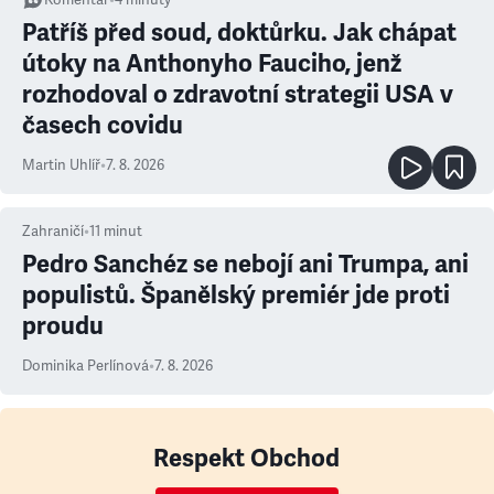
Komentář
•
4
minuty
Patříš před soud, doktůrku. Jak chápat
útoky na Anthonyho Fauciho, jenž
rozhodoval o zdravotní strategii USA v
časech covidu
Martin Uhlíř
•
7. 8. 2026
Zahraničí
•
11
minut
Pedro Sanchéz se nebojí ani Trumpa, ani
populistů. Španělský premiér jde proti
proudu
Dominika Perlínová
•
7. 8. 2026
Respekt Obchod