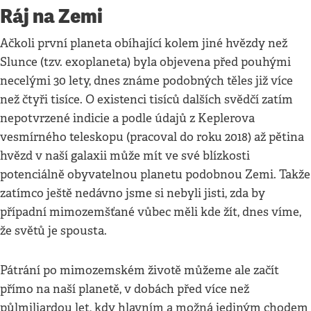
Ráj na Zemi
Ačkoli první planeta obíhající kolem jiné hvězdy než
Slunce (tzv. exoplaneta) byla objevena před pouhými
necelými 30 lety, dnes známe podobných těles již více
než čtyři tisíce. O existenci tisíců dalších svědčí zatím
nepotvrzené indicie a podle údajů z Keplerova
vesmírného teleskopu (pracoval do roku 2018) až pětina
hvězd v naší galaxii může mít ve své blízkosti
potenciálně obyvatelnou planetu podobnou Zemi. Takže
zatímco ještě nedávno jsme si nebyli jisti, zda by
případní mimozemšťané vůbec měli kde žít, dnes víme,
že světů je spousta.
Pátrání po mimozemském životě můžeme ale začít
přímo na naší planetě, v dobách před více než
půlmiliardou let, kdy hlavním a možná jediným chodem