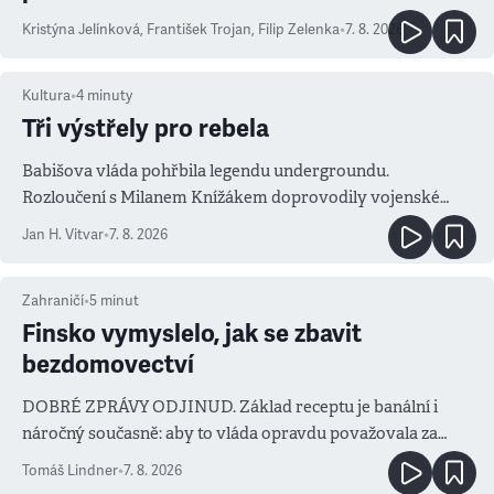
Kristýna Jelínková
,
František Trojan
,
Filip Zelenka
•
7. 8. 2026
Kultura
•
4
minuty
Tři výstřely pro rebela
Babišova vláda pohřbila legendu undergroundu.
Rozloučení s Milanem Knížákem doprovodily vojenské
salvy i kritika pokrokářů
Jan H. Vitvar
•
7. 8. 2026
Zahraničí
•
5
minut
Finsko vymyslelo, jak se zbavit
bezdomovectví
DOBRÉ ZPRÁVY ODJINUD. Základ receptu je banální i
náročný současně: aby to vláda opravdu považovala za
prioritu
Tomáš Lindner
•
7. 8. 2026