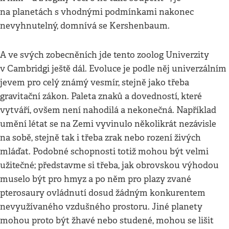
na planetách s vhodnými podmínkami nakonec
nevyhnutelný, domnívá se Kershenbaum.
A ve svých zobecněních jde tento zoolog Univerzity
v Cambridgi ještě dál. Evoluce je podle něj univerzálním
jevem pro celý známý vesmír, stejně jako třeba
gravitační zákon. Paleta znaků a dovedností, které
vytváří, ovšem není nahodilá a nekonečná. Například
umění létat se na Zemi vyvinulo několikrát nezávisle
na sobě, stejně tak i třeba zrak nebo rození živých
mláďat. Podobné schopnosti totiž mohou být velmi
užitečné; představme si třeba, jak obrovskou výhodou
muselo být pro hmyz a po něm pro plazy zvané
pterosaury ovládnutí dosud žádným konkurentem
nevyužívaného vzdušného prostoru. Jiné planety
mohou proto být žhavé nebo studené, mohou se lišit