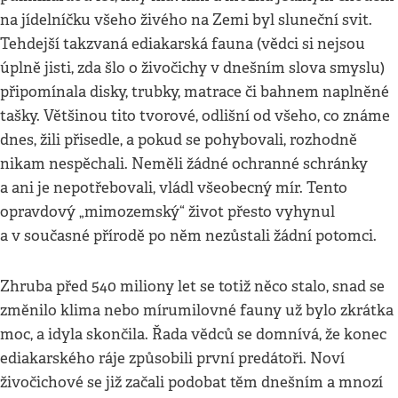
na jídelníčku všeho živého na Zemi byl sluneční svit.
Tehdejší takzvaná ediakarská fauna (vědci si nejsou
úplně jisti, zda šlo o živočichy v dnešním slova smyslu)
připomínala disky, trubky, matrace či bahnem naplněné
tašky. Většinou tito tvorové, odlišní od všeho, co známe
dnes, žili přisedle, a pokud se pohybovali, rozhodně
nikam nespěchali. Neměli žádné ochranné schránky
a ani je nepotřebovali, vládl všeobecný mír. Tento
opravdový „mimozemský“ život přesto vyhynul
a v současné přírodě po něm nezůstali žádní potomci.
Zhruba před 540 miliony let se totiž něco stalo, snad se
změnilo klima nebo mírumilovné fauny už bylo zkrátka
moc, a idyla skončila. Řada vědců se domnívá, že konec
ediakarského ráje způsobili první predátoři. Noví
živočichové se již začali podobat těm dnešním a mnozí