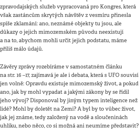
zpravodajských služeb vypracovaná pro Kongres, která
však zastáncům skrytých návštěv z vesmíru přinesla
spíše zklamání: ano, neznámé objekty tu jsou, ale
důkazy o jejich mimozemském původu neexistují
a na to, abychom mohli určit jejich podstatu, máme
příliš málo údajů.
Závěry zprávy rozebíráme v samostatném článku
na str. 16 –17, zajímavá je ale i debata, která s UFO souvisí
jen volně: Opravdu existuje mimozemský život, a pokud
ano, jak by mohl vypadat a jakými zákony by se řídil
jeho vývoj? Disponoval by jiným typem inteligence než
lidé? Mohl by doletět na Zemi? A byl by to vůbec život,
jak jej známe, tedy založený na vodě a sloučeninách
uhlíku, nebo něco, co si možná ani neumíme představit?