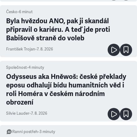
Česko
•
6
minut
Byla hvězdou ANO, pak ji skandál
připravil o kariéru. A teď jde proti
Babišově straně do voleb
František Trojan
•
7. 8. 2026
Společnost
•
4
minuty
Odysseus aka Hněwoš: české překlady
eposu odhalují bídu humanitních věd i
roli Homéra v českém národním
obrození
Silvie Lauder
•
7. 8. 2026
Ranní postřeh
•
3
minuty