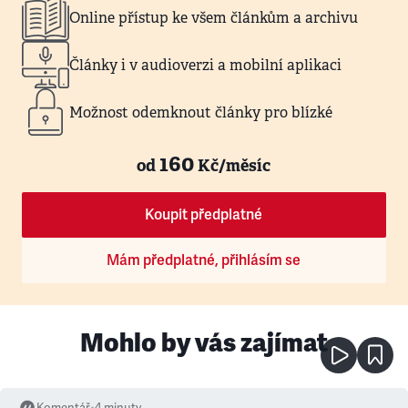
Online přístup ke všem článkům a archivu
Články i v audioverzi a mobilní aplikaci
Možnost odemknout články pro blízké
160
od
Kč/měsíc
Koupit předplatné
Mám předplatné, přihlásím se
Mohlo by vás zajímat