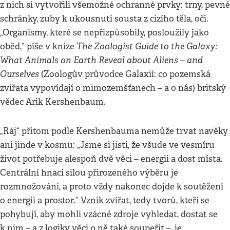
z nich si vytvořili všemožné ochranné prvky: trny, pevné
schránky, zuby k ukousnutí sousta z cizího těla, oči.
„Organismy, které se nepřizpůsobily, posloužily jako
The Zoologist Guide to the Galaxy:
oběd,“ píše v knize
What Animals on Earth Reveal about Aliens – and
Ourselves
(Zoologův průvodce Galaxií: co pozemská
zvířata vypovídají o mimozemšťanech – a o nás) britský
vědec Arik Kershenbaum.
„Ráj“ přitom podle Kershenbauma nemůže trvat navěky
ani jinde v kosmu: „Jsme si jisti, že všude ve vesmíru
život potřebuje alespoň dvě věci – energii a dost místa.
Centrální hnací silou přirozeného výběru je
rozmnožování, a proto vždy nakonec dojde k soutěžení
o energii a prostor.“ Vznik zvířat, tedy tvorů, kteří se
pohybují, aby mohli vzácné zdroje vyhledat, dostat se
k nim – a z logiky věci o ně také soupeřit –, je