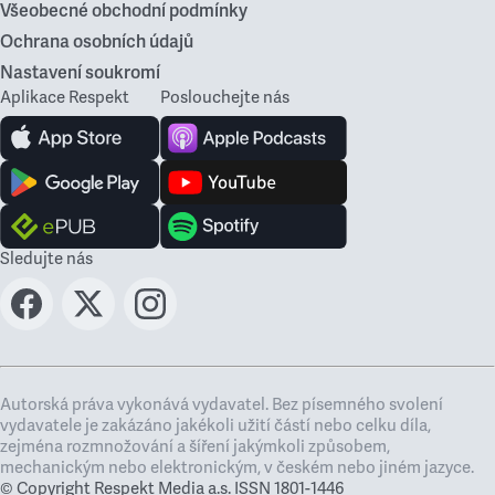
Všeobecné obchodní podmínky
Ochrana osobních údajů
Nastavení soukromí
Aplikace Respekt
Poslouchejte nás
Sledujte nás
Autorská práva vykonává vydavatel. Bez písemného svolení
vydavatele je zakázáno jakékoli užití částí nebo celku díla,
zejména rozmnožování a šíření jakýmkoli způsobem,
mechanickým nebo elektronickým, v českém nebo jiném jazyce.
© Copyright Respekt Media a.s. ISSN 1801-1446