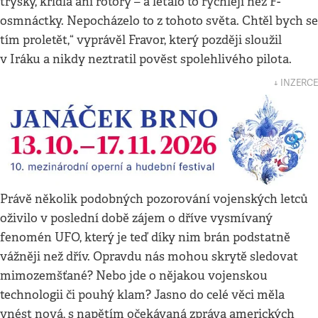
trysky, křídla ani rotory – a létalo to rychleji než F-
osmnáctky. Nepocházelo to z tohoto světa. Chtěl bych se
tím proletět,“ vyprávěl Fravor, který později sloužil
v Iráku a nikdy neztratil pověst spolehlivého pilota.
↓ INZERCE
Právě několik podobných pozorování vojenských letců
oživilo v poslední době zájem o dříve vysmívaný
fenomén UFO, který je teď díky nim brán podstatně
vážněji než dřív. Opravdu nás mohou skrytě sledovat
mimozemšťané? Nebo jde o nějakou vojenskou
technologii či pouhý klam? Jasno do celé věci měla
vnést nová, s napětím očekávaná zpráva amerických