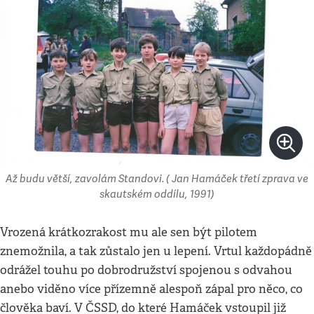
Až budu větší, zavolám Standovi. ( Jan Hamáček třetí zprava ve
skautském oddílu, 1991)
Vrozená krátkozrakost mu ale sen být pilotem
znemožnila, a tak zůstalo jen u lepení. Vrtul každopádně
odrážel touhu po dobrodružství spojenou s odvahou
anebo viděno více přízemně alespoň zápal pro něco, co
člověka baví. V ČSSD, do které Hamáček vstoupil již