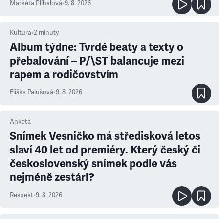
Markéta Plíhalová
•
9. 8. 2026
Kultura
•
2
minuty
Album týdne: Tvrdé beaty a texty o
přebalování – P/\ST balancuje mezi
rapem a rodičovstvím
Eliška Palušová
•
9. 8. 2026
Anketa
Snímek Vesničko má středisková letos
slaví 40 let od premiéry. Který český či
československý snímek podle vás
nejméně zestárl?
Respekt
•
9. 8. 2026