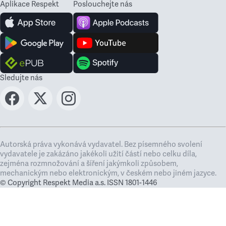
Aplikace Respekt
Poslouchejte nás
Sledujte nás
Autorská práva vykonává vydavatel. Bez písemného svolení
vydavatele je zakázáno jakékoli užití částí nebo celku díla,
zejména rozmnožování a šíření jakýmkoli způsobem,
mechanickým nebo elektronickým, v českém nebo jiném jazyce.
© Copyright Respekt Media a.s. ISSN 1801-1446