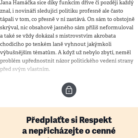
Jana Hamáčka sice díky funkcím dříve či později každý
znal, i novináři sledující politiku profesně ale často
tápali v tom, co přesně v ní zastává. On sám to obstojně
skrýval, nic obsahově jasného sám příliš neformuloval
a také se vždy dokázal s mistrovstvím akrobata
chodícího po tenkém laně vyhnout jakýmkoli
výbušnějším tématům. A když už nebylo zbytí, neměl
problém upřednostnit názor politického vedení strany
před svým vlastním.
Předplaťte si Respekt
a nepřicházejte o cenné