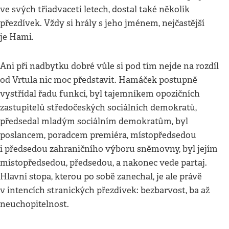
ve svých třiadvaceti letech, dostal také několik
přezdívek. Vždy si hrály s jeho jménem, nejčastější
je Hami.
Ani při nadbytku dobré vůle si pod tím nejde na rozdíl
od Vrtula nic moc představit. Hamáček postupně
vystřídal řadu funkcí, byl tajemníkem opozičních
zastupitelů středočeských sociálních demokratů,
předsedal mladým sociálním demokratům, byl
poslancem, poradcem premiéra, místopředsedou
i předsedou zahraničního výboru sněmovny, byl jejím
místopředsedou, předsedou, a nakonec vede partaj.
Hlavní stopa, kterou po sobě zanechal, je ale právě
v intencích stranických přezdívek: bezbarvost, ba až
neuchopitelnost.