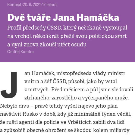
Kontext
•
20. 6. 2021
•
17
minut
Dvě tváře Jana Hamáčka
Profil předsedy ČSSD, který nečekaně vystoupal
na vrchol, několikrát přežil svou politickou smrt
a nyní znova zkouší utéct osudu
Ondřej Kundra
J
an Hamáček, místopředseda vlády, ministr
vnitra a šéf ČSSD, působí, jako by vstal
z mrtvých. Před měsícem a půl jsme sledovali
ztrhaného, zarostlého a vyčerpaného muže.
Nebylo divu – právě tehdy vyšel najevo jeho plán
navštívit Rusko v době, kdy již minimálně týden věděl,
že ruští agenti dle policie ve Vrběticích zabili dva lidi
a způsobili obecné ohrožení se škodou kolem miliardy