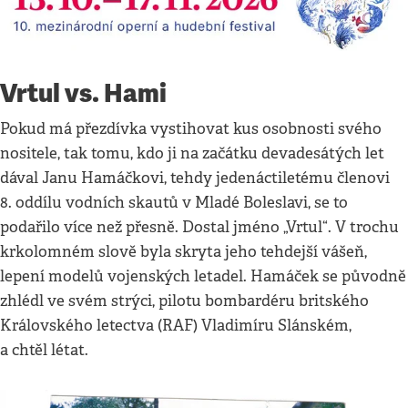
Vrtul vs. Hami
Pokud má přezdívka vystihovat kus osobnosti svého
nositele, tak tomu, kdo ji na začátku devadesátých let
dával Janu Hamáčkovi, tehdy jedenáctiletému členovi
8. oddílu vodních skautů v Mladé Boleslavi, se to
podařilo více než přesně. Dostal jméno „Vrtul“. V trochu
krkolomném slově byla skryta jeho tehdejší vášeň,
lepení modelů vojenských letadel. Hamáček se původně
zhlédl ve svém strýci, pilotu bombardéru britského
Královského letectva (RAF) Vladimíru Slánském,
a chtěl létat.