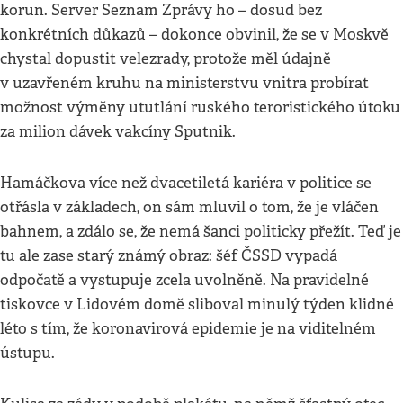
korun. Server Seznam Zprávy ho – dosud bez
konkrétních důkazů – dokonce obvinil, že se v Moskvě
chystal dopustit velezrady, protože měl údajně
v uzavřeném kruhu na ministerstvu vnitra probírat
možnost výměny ututlání ruského teroristického útoku
za milion dávek vakcíny Sputnik.
Hamáčkova více než dvacetiletá kariéra v politice se
otřásla v základech, on sám mluvil o tom, že je vláčen
bahnem, a zdálo se, že nemá šanci politicky přežít. Teď je
tu ale zase starý známý obraz: šéf ČSSD vypadá
odpočatě a vystupuje zcela uvolněně. Na pravidelné
tiskovce v Lidovém domě sliboval minulý týden klidné
léto s tím, že koronavirová epidemie je na viditelném
ústupu.