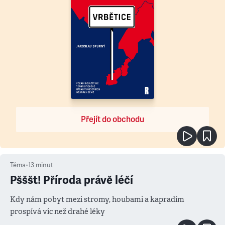
Přejít do obchodu
Téma
•
13
minut
Pšššt! Příroda právě léčí
Kdy nám pobyt mezi stromy, houbami a kapradím
prospívá víc než drahé léky