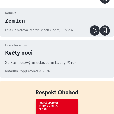
Komiks
Zen žen
Lela Geislerová
,
Martin Mach Ondřej
•
9. 8. 2026
Literatura
•
5
minut
Květy noci
Za komiksovými skladbami Laury Pérez
Kateřina Čopjaková
•
9. 8. 2026
Respekt Obchod