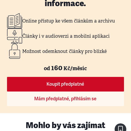
informace.
Online přístup ke všem článkům a archivu
Články i v audioverzi a mobilní aplikaci
Možnost odemknout články pro blízké
160
od
Kč/měsíc
Koupit předplatné
Mám předplatné, přihlásím se
Mohlo by vás zajímat