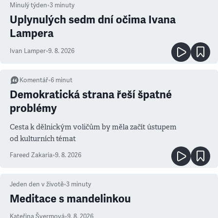
Minulý týden
•
3
minuty
Uplynulých sedm dní očima Ivana
Lampera
Ivan Lamper
•
9. 8. 2026
Komentář
•
6
minut
Demokratická strana řeší špatné
problémy
Cesta k dělnickým voličům by měla začít ústupem
od kulturních témat
Fareed Zakaria
•
9. 8. 2026
Jeden den v životě
•
3
minuty
Meditace s mandelinkou
Kateřina Švermová
•
9. 8. 2026