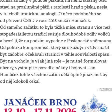
Kulisa za zády v podobě plakátu, na němž šťastný otec
staví na prosluněné pláži s ratolestí hrad z písku, nesla
v tu chvíli ironickou analogii. O něco podobného se
od převzetí ČSSD v roce 2018 snaží i Hamáček.
Od samého začátku to byla těžká mise, stranu s více než
stopadesátiletou tradicí sužuje dlouhodobě odliv voličů
a hrozí jí, že na podzim vypadne z Poslanecké sněmovny.
Od politika kompromisů, který se s každým vždy snažil
být zadobře, očekávali straníci v téhle souvislosti spásu.
Být na vrcholu je však jiná role – je nutné formulovat
názory, vystoupit z pozadí a někdy i bojovat. Jan
Hamáček tohle všechno zatím dělá úplně jinak, než by
od něj kdokoli čekal.
↓ INZERCE