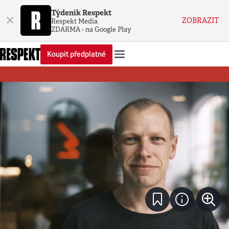
Týdeník Respekt
×
ZOBRAZIT
Respekt Media
ZDARMA - na Google Play
Koupit předplatné