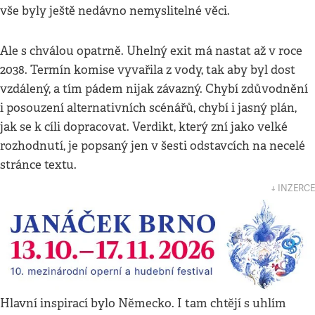
vše byly ještě nedávno nemyslitelné věci.
Ale s chválou opatrně. Uhelný exit má nastat až v roce
2038. Termín komise vyvařila z vody, tak aby byl dost
vzdálený, a tím pádem nijak závazný. Chybí zdůvodnění
i posouzení alternativních scénářů, chybí i jasný plán,
jak se k cíli dopracovat. Verdikt, který zní jako velké
rozhodnutí, je popsaný jen v šesti odstavcích na necelé
stránce textu.
↓ INZERCE
Hlavní inspirací bylo Německo. I tam chtějí s uhlím