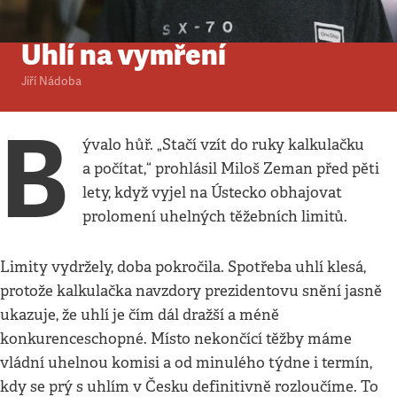
Komentář
•
6. 12. 2020
•
2
minuty
Uhlí na vymření
Jiří Nádoba
B
ývalo hůř. „Stačí vzít do ruky kalkulačku
a počítat,“ prohlásil Miloš Zeman před pěti
lety, když vyjel na Ústecko obhajovat
prolomení uhelných těžebních limitů.
Limity vydržely, doba pokročila. Spotřeba uhlí klesá,
protože kalkulačka navzdory prezidentovu snění jasně
ukazuje, že uhlí je čím dál dražší a méně
konkurenceschopné. Místo nekončící těžby máme
vládní uhelnou komisi a od minulého týdne i termín,
kdy se prý s uhlím v Česku definitivně rozloučíme. To