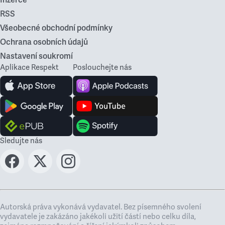
Inzerce
RSS
Všeobecné obchodní podmínky
Ochrana osobních údajů
Nastavení soukromí
Aplikace Respekt
Poslouchejte nás
Sledujte nás
Autorská práva vykonává vydavatel. Bez písemného svolení
vydavatele je zakázáno jakékoli užití částí nebo celku díla,