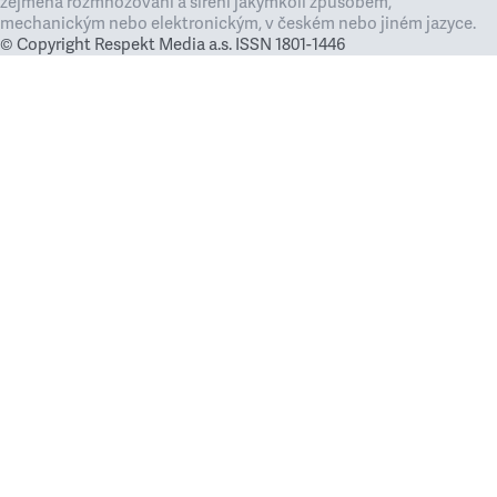
zejména rozmnožování a šíření jakýmkoli způsobem,
mechanickým nebo elektronickým, v českém nebo jiném jazyce.
© Copyright Respekt Media a.s. ISSN 1801-1446