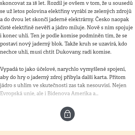
skoncovat za 18 let. Rozdíl je ovšem v tom, že u sousedů
se už letos polovina elektřiny vyrábí ze zelených zdrojů
a do dvou let skončí jaderné elektrárny. Česko naopak
čisté elektřině nevěří a jádro miluje. Nově s ním spojuje
i konec uhlí. Ten je podle komise podmíněn tím, že se
postaví nový jaderný blok. Takže kruh se uzavírá, kdo
nechce uhlí, musí chtít Dukovany, radí komise.
Vypadá to jako účelové, narychlo vymyšlené spojení,
aby do hry o jaderný zdroj přibyla další karta. Přitom
jádro s uhlím ve skutečnosti zas tak nesouvisí. Nejen
Evropská unie, ale i Bidenova Amerika a…