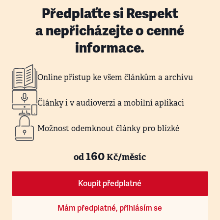
Předplaťte si Respekt
a nepřicházejte o cenné
informace.
Online přístup ke všem článkům a archivu
Články i v audioverzi a mobilní aplikaci
Možnost odemknout články pro blízké
160
od
Kč/měsíc
Koupit předplatné
Mám předplatné, přihlásím se