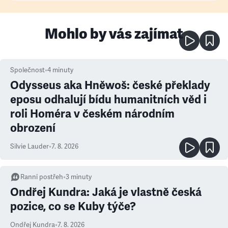
Mohlo by vás zajímat
Společnost
•
4
minuty
Odysseus aka Hněwoš: české překlady
eposu odhalují bídu humanitních věd i
roli Homéra v českém národním
obrození
Silvie Lauder
•
7. 8. 2026
Ranní postřeh
•
3
minuty
Ondřej Kundra: Jaká je vlastně česká
pozice, co se Kuby týče?
Ondřej Kundra
•
7. 8. 2026