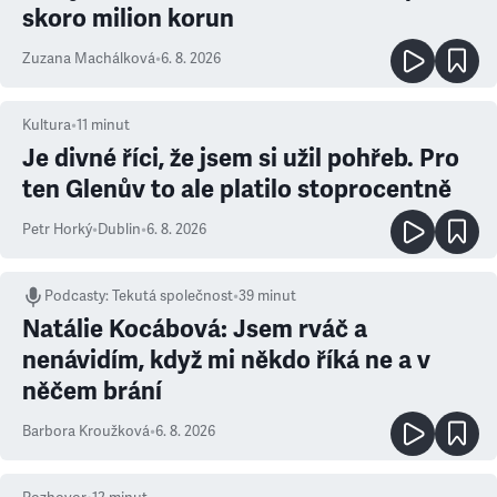
skoro milion korun
Zuzana Machálková
•
6. 8. 2026
Kultura
•
11
minut
Je divné říci, že jsem si užil pohřeb. Pro
ten Glenův to ale platilo stoprocentně
Petr Horký
•
Dublin
•
6. 8. 2026
Podcasty
:
Tekutá společnost
•
39 minut
Natálie Kocábová: Jsem rváč a
nenávidím, když mi někdo říká ne a v
něčem brání
Barbora Kroužková
•
6. 8. 2026