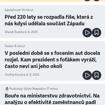
Společnost
•
10
minut
Před 220 lety se rozpadla říše, která z
nás kdysi udělala součást Západu
Marek Švehla
•
6. 8. 2026
Česko
•
8
minut
V poslední době se s focením aut docela
rozjel. Kam prezident s foťákem vyráží,
často neví ani jeho okolí
Ondřej Kundra
•
6. 8. 2026
Podcasty
:
Výtah Respektu
•
17 minut
Bouře na ministerstvu zdravotnictví. Na
analýzu o efektivitě zaměstnanců padl