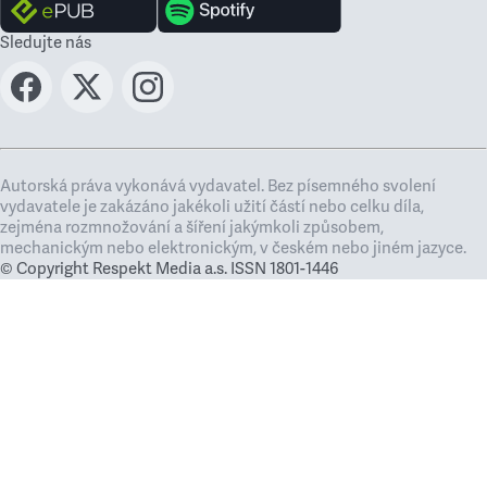
Sledujte nás
Autorská práva vykonává vydavatel. Bez písemného svolení
vydavatele je zakázáno jakékoli užití částí nebo celku díla,
zejména rozmnožování a šíření jakýmkoli způsobem,
mechanickým nebo elektronickým, v českém nebo jiném jazyce.
© Copyright Respekt Media a.s. ISSN 1801-1446