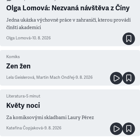
Olga Lomová: Nezvaná návštěva z Číny
Jedna ukázka výchovné práce v zahraničí, kterou provádí
čínští akademici
Olga Lomová
•
10. 8. 2026
Komiks
Zen žen
Lela Geislerová
,
Martin Mach Ondřej
•
9. 8. 2026
Literatura
•
5
minut
Květy noci
Za komiksovými skladbami Laury Pérez
Kateřina Čopjaková
•
9. 8. 2026