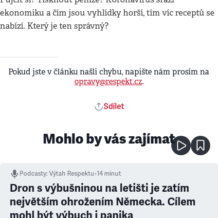
ekonomiku a čím jsou vyhlídky horší, tím víc receptů se
nabízí. Který je ten správný?
Pokud jste v článku našli chybu, napište nám prosím na
opravy@respekt.cz
.
Sdílet
Mohlo by vás zajímat
Podcasty
:
Výtah Respektu
•
14 minut
Dron s výbušninou na letišti je zatím
největším ohrožením Německa. Cílem
mohl být výbuch i panika