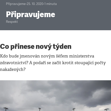
Připravujeme
•
25. 10. 2020
•
1
minuta
Připravujeme
Respekt
Co přinese nový týden
Kdo bude jmenován novým šéfem ministerstva
zdravotnictví? A podaří se začít krotit stoupající počty
nakažených?