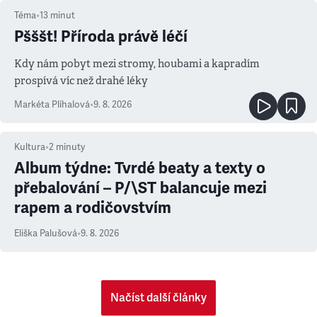
Téma
•
13
minut
Pšššt! Příroda právě léčí
Kdy nám pobyt mezi stromy, houbami a kapradím
prospívá víc než drahé léky
Markéta Plíhalová
•
9. 8. 2026
Kultura
•
2
minuty
Album týdne: Tvrdé beaty a texty o
přebalování – P/\ST balancuje mezi
rapem a rodičovstvím
Eliška Palušová
•
9. 8. 2026
Načíst další články