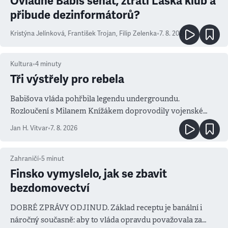
Ovládne Babiš senát, ztratí Láska klub a
přibude dezinformátorů?
Kristýna Jelínková
,
František Trojan
,
Filip Zelenka
•
7. 8. 2026
Kultura
•
4
minuty
Tři výstřely pro rebela
Babišova vláda pohřbila legendu undergroundu.
Rozloučení s Milanem Knížákem doprovodily vojenské
salvy i kritika pokrokářů
Jan H. Vitvar
•
7. 8. 2026
Zahraničí
•
5
minut
Finsko vymyslelo, jak se zbavit
bezdomovectví
DOBRÉ ZPRÁVY ODJINUD. Základ receptu je banální i
náročný současně: aby to vláda opravdu považovala za