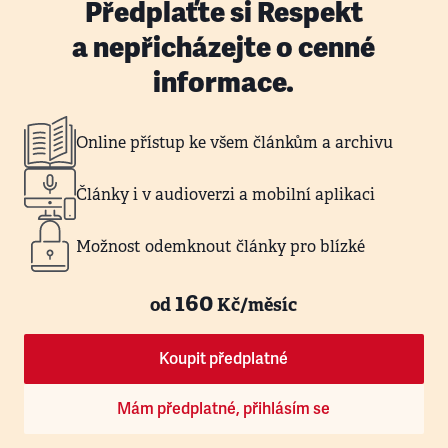
Předplaťte si Respekt
a nepřicházejte o cenné
informace.
Online přístup ke všem článkům a archivu
Články i v audioverzi a mobilní aplikaci
Možnost odemknout články pro blízké
160
od
Kč/měsíc
Koupit předplatné
Mám předplatné, přihlásím se