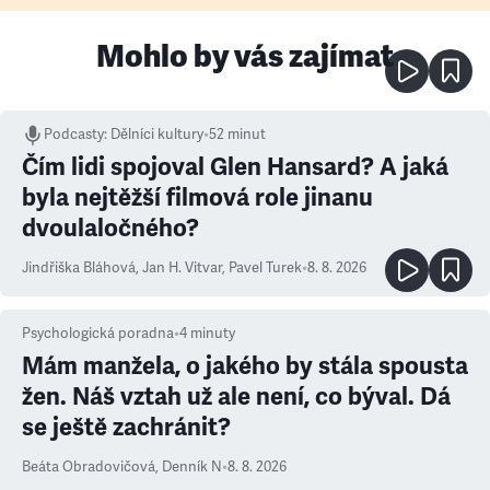
Mohlo by vás zajímat
Podcasty
:
Dělníci kultury
•
52 minut
Čím lidi spojoval Glen Hansard? A jaká
byla nejtěžší filmová role jinanu
dvoulaločného?
Jindřiška Bláhová
,
Jan H. Vitvar
,
Pavel Turek
•
8. 8. 2026
Psychologická poradna
•
4
minuty
Mám manžela, o jakého by stála spousta
žen. Náš vztah už ale není, co býval. Dá
se ještě zachránit?
Beáta Obradovičová
,
Denník N
•
8. 8. 2026