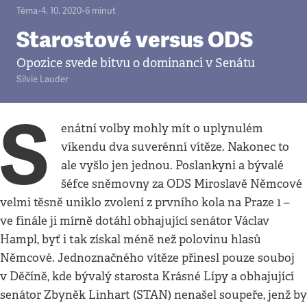
Téma
•
4. 10. 2020
•
6
minut
Starostové versus ODS
Opozice svede bitvu o dominanci v Senátu
Silvie Lauder
S
enátní volby mohly mít o uplynulém
víkendu dva suverénní vítěze. Nakonec to
ale vyšlo jen jednou. Poslankyni a bývalé
šéfce sněmovny za ODS Miroslavě Němcové
velmi těsně uniklo zvolení z prvního kola na Praze 1 –
ve finále ji mírně dotáhl obhajující senátor Václav
Hampl, byť i tak získal méně než polovinu hlasů
Němcové. Jednoznačného vítěze přinesl pouze souboj
v Děčíně, kde bývalý starosta Krásné Lípy a obhajující
senátor Zbyněk Linhart (STAN) nenašel soupeře, jenž by