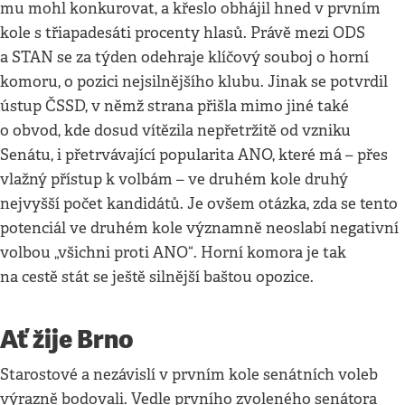
mu mohl konkurovat, a křeslo obhájil hned v prvním
kole s třiapadesáti procenty hlasů. Právě mezi ODS
a STAN se za týden odehraje klíčový souboj o horní
komoru, o pozici nejsilnějšího klubu. Jinak se potvrdil
ústup ČSSD, v němž strana přišla mimo jiné také
o obvod, kde dosud vítězila nepřetržitě od vzniku
Senátu, i přetrvávající popularita ANO, které má – přes
vlažný přístup k volbám – ve druhém kole druhý
nejvyšší počet kandidátů. Je ovšem otázka, zda se tento
potenciál ve druhém kole významně neoslabí negativní
volbou „všichni proti ANO“. Horní komora je tak
na cestě stát se ještě silnější baštou opozice.
Ať žije Brno
Starostové a nezávislí v prvním kole senátních voleb
výrazně bodovali. Vedle prvního zvoleného senátora