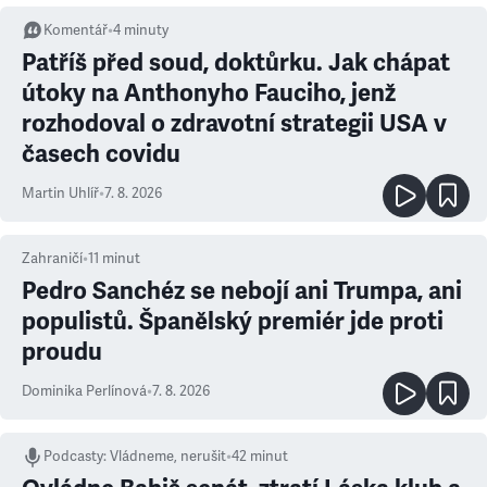
Komentář
•
4
minuty
Patříš před soud, doktůrku. Jak chápat
útoky na Anthonyho Fauciho, jenž
rozhodoval o zdravotní strategii USA v
časech covidu
Martin Uhlíř
•
7. 8. 2026
Zahraničí
•
11
minut
Pedro Sanchéz se nebojí ani Trumpa, ani
populistů. Španělský premiér jde proti
proudu
Dominika Perlínová
•
7. 8. 2026
Podcasty
:
Vládneme, nerušit
•
42 minut