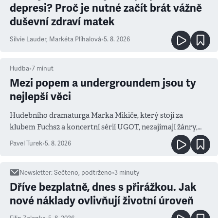
depresi? Proč je nutné začít brát vážně
duševní zdraví matek
Silvie Lauder
,
Markéta Plíhalová
•
5. 8. 2026
Hudba
•
7
minut
Mezi popem a undergroundem jsou ty
nejlepší věci
Hudebního dramaturga Marka Mikiče, který stojí za
klubem Fuchs2 a koncertní sérií UGOT, nezajímají žánry,
ale atmosféra
Pavel Turek
•
5. 8. 2026
Newsletter
:
Sečteno, podtrženo
•
3
minuty
Dříve bezplatně, dnes s přirážkou. Jak
nové náklady ovlivňují životní úroveň