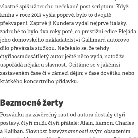
vlastně spíš už trochu nečekané post scriptum. Když
kniha v roce 2013 vyšla poprvé, bylo to dvojité
překvapení. Zaprvé ji Kundera vydal nejprve italsky,
zadruhé to bylo dva roky poté, co prestižní edice Plejáda
jeho domovského nakladatelství Gallimard autorovo
dílo převázala stužkou. Nečekalo se, že tehdy
čtyřiaosmdesátiletý autor ještě něco vydá, natož že
uspořádá nějakou slavnost. Ocitáme se v jakémsi
zastaveném čase či v zámezí dějin; v čase dovětku nebo
krátkého koncertního přídavku.
Bezmocné žerty
Pozvánku na závěrečný raut od autora dostaly čtyři
postavy, čtyři muži, čtyři přátelé: Alain, Ramon, Charles
Slavnost bezvýznamnosti
a Kaliban.
svým obsazením