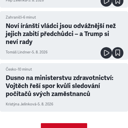
Filip Zelenka
•
5. 8. 2026
Zahraničí
•
6
minut
Noví íránští vládci jsou odvážnější než
jejich zabití předchůdci – a Trump si
neví rady
Tomáš Lindner
•
5. 8. 2026
Česko
•
10
minut
Dusno na ministerstvu zdravotnictví:
Vojtěch řeší spor kvůli sledování
počítačů svých zaměstnanců
Kristýna Jelínková
•
5. 8. 2026