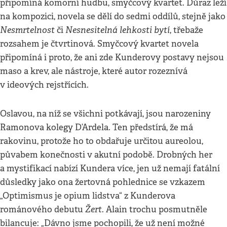
připomíná komorní hudbu, smyčcový kvartet. Důraz leží
na kompozici, novela se dělí do sedmi oddílů, stejně jako
Nesmrtelnost
Nesnesitelná lehkosti bytí
či
, třebaže
rozsahem je čtvrtinová. Smyčcový kvartet novela
připomíná i proto, že ani zde Kunderovy postavy nejsou
maso a krev, ale nástroje, které autor rozeznívá
v ideových rejstřících.
Oslavou, na níž se všichni potkávají, jsou narozeniny
Ramonova kolegy D’Ardela. Ten předstírá, že má
rakovinu, protože ho to obdařuje určitou aureolou,
půvabem konečnosti v akutní podobě. Drobných her
a mystifikací nabízí Kundera více, jen už nemají fatální
důsledky jako ona žertovná pohlednice se vzkazem
„Optimismus je opium lidstva“ z Kunderova
Žert
románového debutu
. Alain trochu posmutněle
bilancuje: „Dávno jsme pochopili, že už není možné