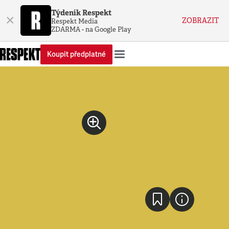
Týdeník Respekt
×
ZOBRAZIT
Respekt Media
ZDARMA - na Google Play
Koupit předplatné