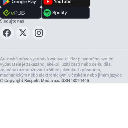
Sledujte nás
Autorská práva vykonává vydavatel. Bez písemného svolení
vydavatele je zakázáno jakékoli užití částí nebo celku díla,
zejména rozmnožování a šíření jakýmkoli způsobem,
mechanickým nebo elektronickým, v českém nebo jiném jazyce.
© Copyright Respekt Media a.s. ISSN 1801-1446