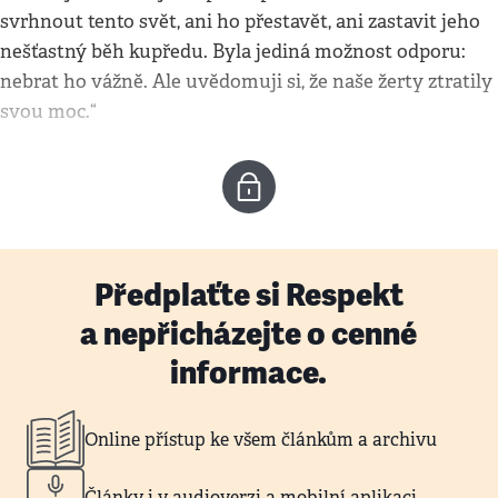
svrhnout tento svět, ani ho přestavět, ani zastavit jeho
nešťastný běh kupředu. Byla jediná možnost odporu:
nebrat ho vážně. Ale uvědomuji si, že naše žerty ztratily
svou moc.“
Předplaťte si Respekt
a nepřicházejte o cenné
informace.
Online přístup ke všem článkům a archivu
Články i v audioverzi a mobilní aplikaci