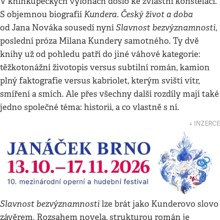
V knihkupeckých výlohách došlo ke zvláštní konstelaci.
Kundera. Český život a doba
S objemnou biografií
Slavnost bezvýznamnosti
od Jana Nováka sousedí nyní
,
poslední próza Milana Kundery samotného. Ty dvě
knihy už od pohledu patří do jiné váhové kategorie:
těžkotonážní životopis versus subtilní román, kamion
plný faktografie versus kabriolet, kterým sviští vítr,
smíření a smích. Ale přes všechny další rozdíly mají také
jedno společné téma: historii, a co vlastně s ní.
↓ INZERCE
Slavnost bezvýznamnosti
lze brát jako Kunderovo slovo
závěrem. Rozsahem novela, strukturou román je