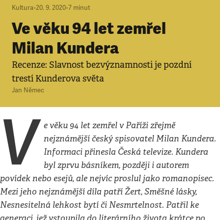
Kultura
•
20. 9. 2020
•
7
minut
Ve věku 94 let zemřel
Milan Kundera
Recenze: Slavnost bezvýznamnosti je pozdní
trestí Kunderova světa
Jan Němec
V
e věku 94 let zemřel v Paříži zřejmě
nejznámější český spisovatel Milan Kundera.
Informaci přinesla Česká televize. Kundera
byl zprvu básníkem, později i autorem
povídek nebo esejů, ale nejvíc proslul jako romanopisec.
Mezi jeho nejznámější díla patří Žert, Směšné lásky,
Nesnesitelná lehkost bytí či Nesmrtelnost. Patřil ke
generaci, jež vstoupila do literárního života krátce po