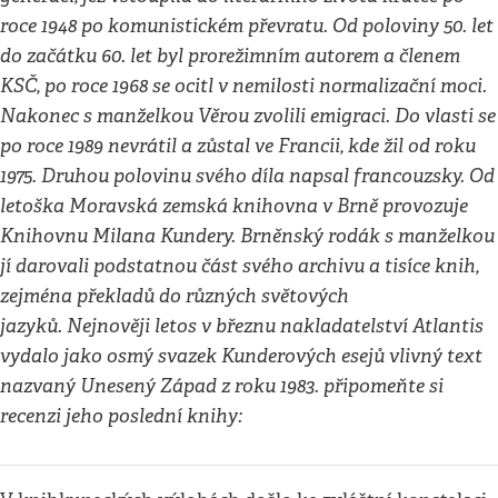
roce 1948 po komunistickém převratu. Od poloviny 50. let
do začátku 60. let byl prorežimním autorem a členem
KSČ, po roce 1968 se ocitl v nemilosti normalizační moci.
Nakonec s manželkou Věrou zvolili emigraci. Do vlasti se
po roce 1989 nevrátil a zůstal ve Francii, kde žil od roku
1975. Druhou polovinu svého díla napsal francouzsky. Od
letoška Moravská zemská knihovna v Brně provozuje
Knihovnu Milana Kundery. Brněnský rodák s manželkou
jí darovali podstatnou část svého archivu a tisíce knih,
zejména překladů do různých světových
jazyků. Nejnověji letos v březnu nakladatelství Atlantis
vydalo jako osmý svazek Kunderových esejů vlivný text
nazvaný Unesený Západ z roku 1983. připomeňte si
recenzi jeho poslední knihy: