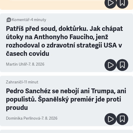
Komentář
•
4
minuty
Patříš před soud, doktůrku. Jak chápat
útoky na Anthonyho Fauciho, jenž
rozhodoval o zdravotní strategii USA v
časech covidu
Martin Uhlíř
•
7. 8. 2026
Zahraničí
•
11
minut
Pedro Sanchéz se nebojí ani Trumpa, ani
populistů. Španělský premiér jde proti
proudu
Dominika Perlínová
•
7. 8. 2026