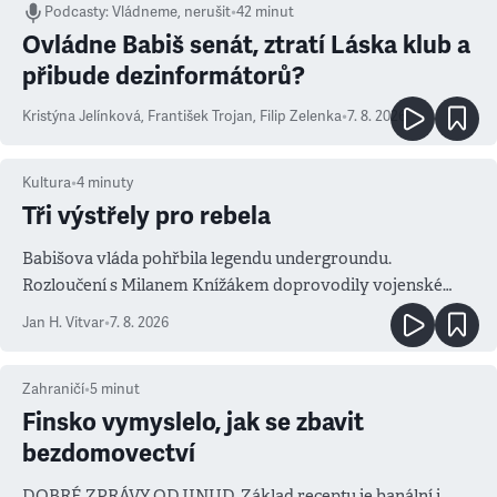
Podcasty
:
Vládneme, nerušit
•
42 minut
Ovládne Babiš senát, ztratí Láska klub a
přibude dezinformátorů?
Kristýna Jelínková
,
František Trojan
,
Filip Zelenka
•
7. 8. 2026
Kultura
•
4
minuty
Tři výstřely pro rebela
Babišova vláda pohřbila legendu undergroundu.
Rozloučení s Milanem Knížákem doprovodily vojenské
salvy i kritika pokrokářů
Jan H. Vitvar
•
7. 8. 2026
Zahraničí
•
5
minut
Finsko vymyslelo, jak se zbavit
bezdomovectví
DOBRÉ ZPRÁVY ODJINUD. Základ receptu je banální i