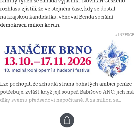
Minulý týden se záhada vyjasnila. Novináři Českého
rozhlasu zjistili, že ve stejném čase, kdy se dostal
na krajskou kandidátku, věnoval Benda sociální
demokracii milion korun.
↓ INZERCE
Lze pochopit, že zchudlá strana bohatých ambicí peníze
potřebuje, zvlášť když její soupeř, Babišovo ANO, jich má
díky svému předsedovi nepočítaně. A za milion se…