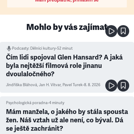
Mám předplatné, přihlásím se
Mohlo by vás zajímat
Podcasty
:
Dělníci kultury
•
52 minut
Čím lidi spojoval Glen Hansard? A jaká
byla nejtěžší filmová role jinanu
dvoulaločného?
Jindřiška Bláhová
,
Jan H. Vitvar
,
Pavel Turek
•
8. 8. 2026
Psychologická poradna
•
4
minuty
Mám manžela, o jakého by stála spousta
žen. Náš vztah už ale není, co býval. Dá
se ještě zachránit?