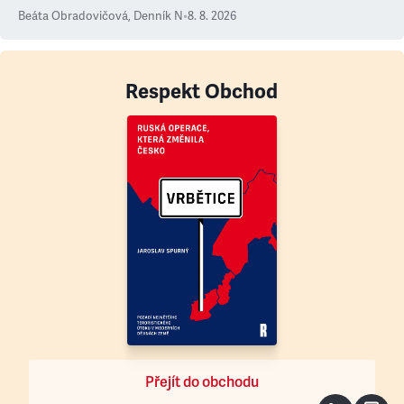
Beáta Obradovičová
,
Denník N
•
8. 8. 2026
Respekt Obchod
Přejít do obchodu