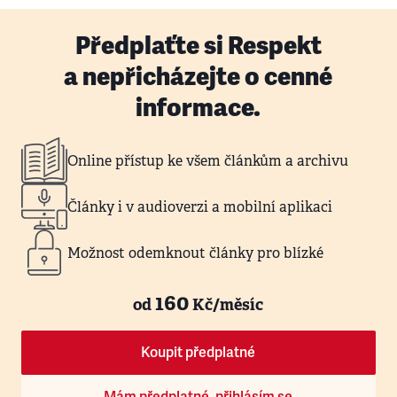
Předplaťte si Respekt
a nepřicházejte o cenné
informace.
Online přístup ke všem článkům a archivu
Články i v audioverzi a mobilní aplikaci
Možnost odemknout články pro blízké
160
od
Kč/měsíc
Koupit předplatné