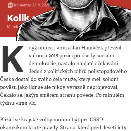
Komentář
•
13. 9. 2020
•
2
minuty
Kolik stojí ČSSD
Marek Švehla
K
dyž ministr vnitra Jan Hamáček převzal
v únoru 2018 pozici předsedy sociální
demokracie, nastalo napjaté očekávání.
Jeden z politických pilířů polistopadového
Česka dostal do svého čela muže, který měl solidní
pověst, jako lídr se ale nikdy výrazně neprojevoval.
Čekalo se, jakým směrem stranu povede. Po minulém
týdnu víme víc.
Blížící se krajské volby mohou být pro ČSSD
okamžikem kruté pravdy. Strana, která před deseti lety