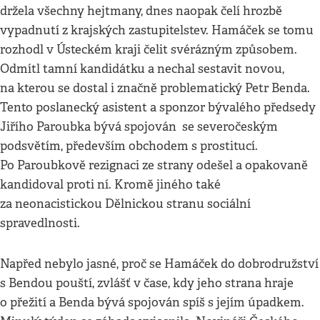
držela všechny hejtmany, dnes naopak čelí hrozbě
vypadnutí z krajských zastupitelstev. Hamáček se tomu
rozhodl v Ústeckém kraji čelit svérázným způsobem.
Odmítl tamní kandidátku a nechal sestavit novou,
na kterou se dostal i značně problematický Petr Benda.
Tento poslanecký asistent a sponzor bývalého předsedy
Jiřího Paroubka bývá spojován se severočeským
podsvětím, především obchodem s prostitucí.
Po Paroubkově rezignaci ze strany odešel a opakovaně
kandidoval proti ní. Kromě jiného také
za neonacistickou Dělnickou stranu sociální
spravedlnosti.
Napřed nebylo jasné, proč se Hamáček do dobrodružství
s Bendou pouští, zvlášť v čase, kdy jeho strana hraje
o přežití a Benda bývá spojován spíš s jejím úpadkem.