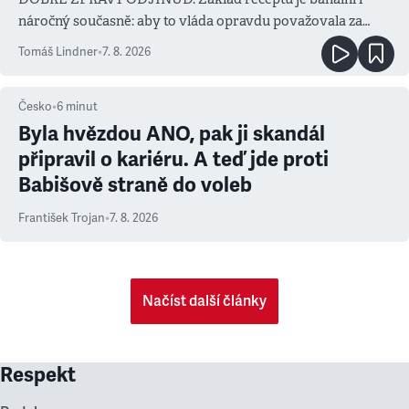
náročný současně: aby to vláda opravdu považovala za
prioritu
Tomáš Lindner
•
7. 8. 2026
Česko
•
6
minut
Byla hvězdou ANO, pak ji skandál
připravil o kariéru. A teď jde proti
Babišově straně do voleb
František Trojan
•
7. 8. 2026
Načíst další články
Respekt