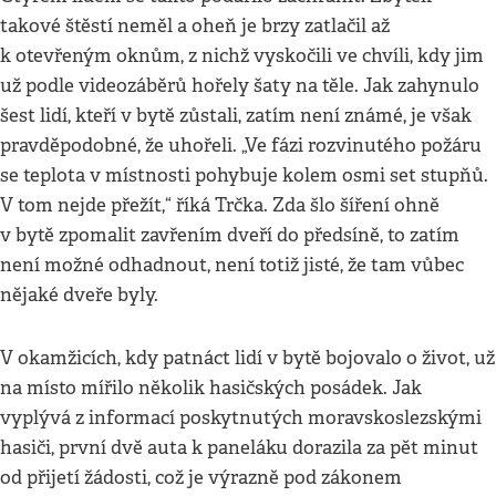
takové štěstí neměl a oheň je brzy zatlačil až
k otevřeným oknům, z nichž vyskočili ve chvíli, kdy jim
už podle videozáběrů hořely šaty na těle. Jak zahynulo
šest lidí, kteří v bytě zůstali, zatím není známé, je však
pravděpodobné, že uhořeli. „Ve fázi rozvinutého požáru
se teplota v místnosti pohybuje kolem osmi set stupňů.
V tom nejde přežít,“ říká Trčka. Zda šlo šíření ohně
v bytě zpomalit zavřením dveří do předsíně, to zatím
není možné odhadnout, není totiž jisté, že tam vůbec
nějaké dveře byly.
V okamžicích, kdy patnáct lidí v bytě bojovalo o život, už
na místo mířilo několik hasičských posádek. Jak
vyplývá z informací poskytnutých moravskoslezskými
hasiči, první dvě auta k paneláku dorazila za pět minut
od přijetí žádosti, což je výrazně pod zákonem