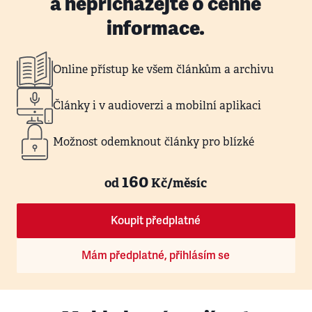
a nepřicházejte o cenné
informace.
Online přístup ke všem článkům a archivu
Články i v audioverzi a mobilní aplikaci
Možnost odemknout články pro blízké
160
od
Kč/měsíc
Koupit předplatné
Mám předplatné, přihlásím se