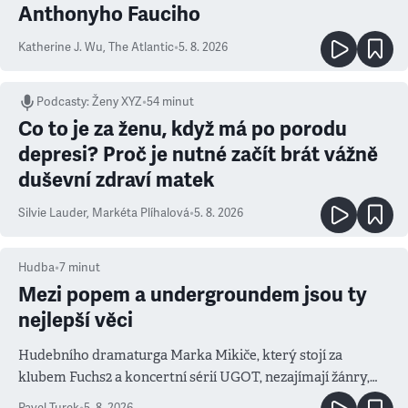
Anthonyho Fauciho
Katherine J. Wu
,
The Atlantic
•
5. 8. 2026
Podcasty
:
Ženy XYZ
•
54 minut
Co to je za ženu, když má po porodu
depresi? Proč je nutné začít brát vážně
duševní zdraví matek
Silvie Lauder
,
Markéta Plíhalová
•
5. 8. 2026
Hudba
•
7
minut
Mezi popem a undergroundem jsou ty
nejlepší věci
Hudebního dramaturga Marka Mikiče, který stojí za
klubem Fuchs2 a koncertní sérií UGOT, nezajímají žánry,
ale atmosféra
Pavel Turek
•
5. 8. 2026