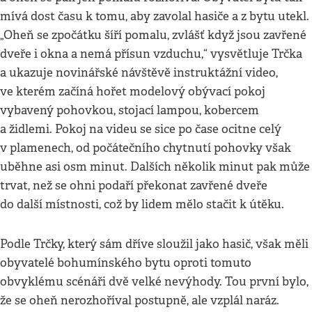
mívá dost času k tomu, aby zavolal hasiče a z bytu utekl.
„Oheň se zpočátku šíří pomalu, zvlášť když jsou zavřené
dveře i okna a nemá přísun vzduchu,“ vysvětluje Trčka
a ukazuje novinářské návštěvě instruktážní video,
ve kterém začíná hořet modelový obývací pokoj
vybavený pohovkou, stojací lampou, kobercem
a židlemi. Pokoj na videu se sice po čase ocitne celý
v plamenech, od počátečního chytnutí pohovky však
uběhne asi osm minut. Dalších několik minut pak může
trvat, než se ohni podaří překonat zavřené dveře
do další místnosti, což by lidem mělo stačit k útěku.
Podle Trčky, který sám dříve sloužil jako hasič, však měli
obyvatelé bohumínského bytu oproti tomuto
obvyklému scénáři dvě velké nevýhody. Tou první bylo,
že se oheň nerozhoříval postupně, ale vzplál naráz.