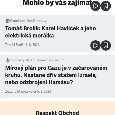
Mohlo by vás zajímat
Ranní postřeh
•
2
minuty
Tomáš Brolík: Karel Havlíček a jeho
elektrická morálka
Tomáš Brolík
•
6. 8. 2026
Podcasty
:
Výtah Respektu
•
18 minut
Mírový plán pro Gazu je v začarovaném
kruhu. Nastane dřív stažení Izraele,
nebo odzbrojení Hamásu?
Zuzana Machálková
•
5. 8. 2026
Respekt Obchod