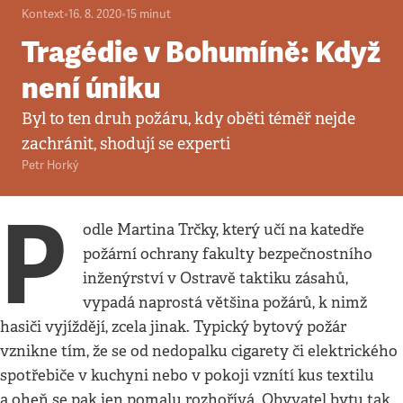
Kontext
•
16. 8. 2020
•
15
minut
Tragédie v Bohumíně: Když
není úniku
Byl to ten druh požáru, kdy oběti téměř nejde
zachránit, shodují se experti
Petr Horký
P
odle Martina Trčky, který učí na katedře
požární ochrany fakulty bezpečnostního
inženýrství v Ostravě taktiku zásahů,
vypadá naprostá většina požárů, k nimž
hasiči vyjíždějí, zcela jinak. Typický bytový požár
vznikne tím, že se od nedopalku cigarety či elektrického
spotřebiče v kuchyni nebo v pokoji vznítí kus textilu
a oheň se pak jen pomalu rozhořívá. Obyvatel bytu tak