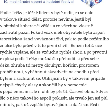
Podle Trčky je těžké lidem v bytě radit, co se dalo
v takové situaci dělat, protože nevíme, jestli byl
v předsíni koberec či věšák a co všechno vlastně
zachvátil požár. Pokud však měli obyvatelé bytu aspoň
teoretickou šanci vyváznout živí, pak to podle požárního
znalce bylo právě v tuto první chvíli. Benzin totiž sice
rychle vzplane, ale ze vzduchu rychle shoří a po prvotní
explozi podle Trčky možná šlo přehodit si přes sebe
deku, zhruba tři metry dlouhým hořícím prostorem
proběhnout, vyběhnout skrz dveře na chodbu před
bytem a zachránit se. Utíkajícím by v takovém případě
nejspíš chytly vlasy a skončili by v nemocnici
s popáleninami, ale mohli by přežít. Časové okno, kdy se
šlo o něco takového aspoň pokusit, ale trvalo jen asi půl
minuty, pak už vzplálo bytové jádro a další součásti