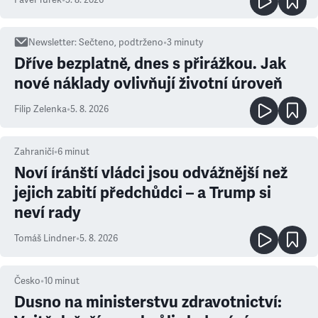
Newsletter
:
Sečteno, podtrženo
•
3
minuty
Dříve bezplatně, dnes s přirážkou. Jak
nové náklady ovlivňují životní úroveň
Filip Zelenka
•
5. 8. 2026
Zahraničí
•
6
minut
Noví íránští vládci jsou odvážnější než
jejich zabití předchůdci – a Trump si
neví rady
Tomáš Lindner
•
5. 8. 2026
Česko
•
10
minut
Dusno na ministerstvu zdravotnictví: