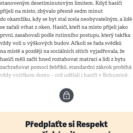
stanoveným desetiminutovým limitem. Když hasiči
přijeli na místo, zbývalo přesně sedm minut
do okamžiku, kdy se byt stal zcela neobyvatelným, a lidé
se začali vrhat z oken. Hasiči, kteří na místo přijeli jako
první, zasahovali podle rutinního postupu, který takřka
vždy volí u výškových budov. Ačkoli se řada svědků
na místě a později na sociálních sítích vyjadřovala, že
hasiči měli začít hned roztahovat matraci a lidi z bytu
zachraňovat pomocí žebříků, standardní zákrok probíhá
vždy vnitřkem domu – což udělali i hasiči v Bohumíně.
Předplaťte si Respekt