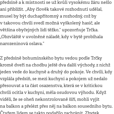
předsíně a k místnosti se už kvůli vysokému žáru nešlo
ani přiblížit. „Aby člověk takové rozhodnutí udělal,
musel by být duchapřítomný a rozhodný, což by
v takovou chvíli svedl možná vyškolený hasič, ale
většina obyčejných lidí těžko,“ upozorňuje Trčka.
„Obzvláště v uvolněné náladě, kdy v bytě probíhala
narozeninová oslava.“
Z předsíně bohumínského bytu vedou podle Trčky
kromě dveří na chodbu ještě dva další východy, z nichž
jeden vede do kuchyně a druhý do pokoje. Ve chvíli, kdy
vzplála předsíň, se mezi kuchyní a pokojem už nedalo
přesouvat a ta část osazenstva, která se v kritickou
chvíli ocitla v kuchyni, měla osudovou výhodu. Když
viděli, že se oheň nekontrolovaně šíří, mohli vyjít
na balkon a přelézt přes něj na balkon sousedního bytu.
Čtyřem lidem se takto podařilo zachránit. Zbytek