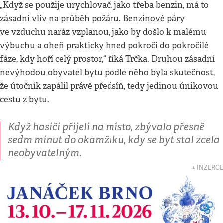
„Když se použije urychlovač, jako třeba benzin, má to
zásadní vliv na průběh požáru. Benzinové páry
ve vzduchu naráz vzplanou, jako by došlo k malému
výbuchu a oheň prakticky hned pokročí do pokročilé
fáze, kdy hoří celý prostor,“ říká Trčka. Druhou zásadní
nevýhodou obyvatel bytu podle něho byla skutečnost,
že útočník zapálil právě předsíň, tedy jedinou únikovou
cestu z bytu.
Když hasiči přijeli na místo, zbývalo přesně
sedm minut do okamžiku, kdy se byt stal zcela
neobyvatelným.
↓ INZERCE