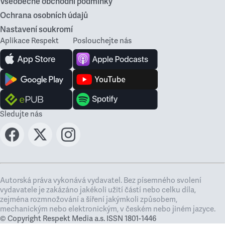
Všeobecné obchodní podmínky
Ochrana osobních údajů
Nastavení soukromí
Aplikace Respekt
Poslouchejte nás
Sledujte nás
Autorská práva vykonává vydavatel. Bez písemného svolení
vydavatele je zakázáno jakékoli užití částí nebo celku díla,
zejména rozmnožování a šíření jakýmkoli způsobem,
mechanickým nebo elektronickým, v českém nebo jiném jazyce.
© Copyright Respekt Media a.s. ISSN 1801-1446