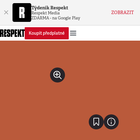
Týdeník Respekt
×
ZOBRAZIT
Respekt Media
ZDARMA - na Google Play
Koupit předplatné