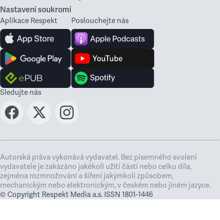
Nastavení soukromí
Aplikace Respekt
Poslouchejte nás
Sledujte nás
Autorská práva vykonává vydavatel. Bez písemného svolení
vydavatele je zakázáno jakékoli užití částí nebo celku díla,
zejména rozmnožování a šíření jakýmkoli způsobem,
mechanickým nebo elektronickým, v českém nebo jiném jazyce.
© Copyright Respekt Media a.s. ISSN 1801-1446