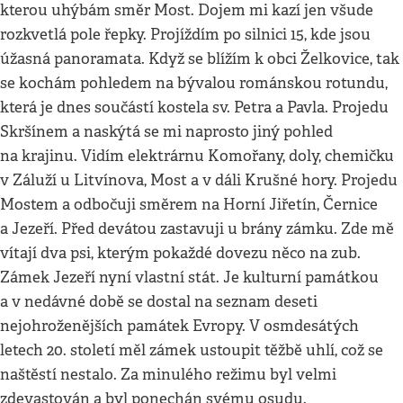
kterou uhýbám směr Most. Dojem mi kazí jen všude
rozkvetlá pole řepky. Projíždím po silnici 15, kde jsou
úžasná panoramata. Když se blížím k obci Želkovice, tak
se kochám pohledem na bývalou románskou rotundu,
která je dnes součástí kostela sv. Petra a Pavla. Projedu
Skršínem a naskýtá se mi naprosto jiný pohled
na krajinu. Vidím elektrárnu Komořany, doly, chemičku
v Záluží u Litvínova, Most a v dáli Krušné hory. Projedu
Mostem a odbočuji směrem na Horní Jiřetín, Černice
a Jezeří. Před devátou zastavuji u brány zámku. Zde mě
vítají dva psi, kterým pokaždé dovezu něco na zub.
Zámek Jezeří nyní vlastní stát. Je kulturní památkou
a v nedávné době se dostal na seznam deseti
nejohroženějších památek Evropy. V osmdesátých
letech 20. století měl zámek ustoupit těžbě uhlí, což se
naštěstí nestalo. Za minulého režimu byl velmi
zdevastován a byl ponechán svému osudu.