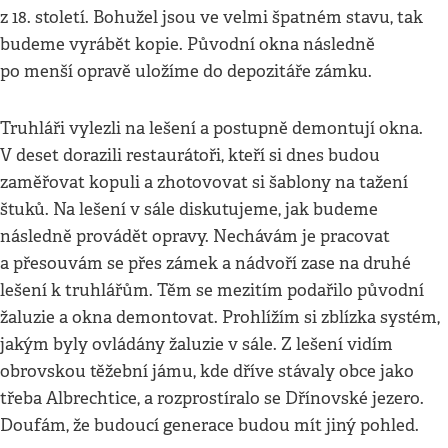
z 18. století. Bohužel jsou ve velmi špatném stavu, tak
budeme vyrábět kopie. Původní okna následně
po menší opravě uložíme do depozitáře zámku.
Truhláři vylezli na lešení a postupně demontují okna.
V deset dorazili restaurátoři, kteří si dnes budou
zaměřovat kopuli a zhotovovat si šablony na tažení
štuků. Na lešení v sále diskutujeme, jak budeme
následně provádět opravy. Nechávám je pracovat
a přesouvám se přes zámek a nádvoří zase na druhé
lešení k truhlářům. Těm se mezitím podařilo původní
žaluzie a okna demontovat. Prohlížím si zblízka systém,
jakým byly ovládány žaluzie v sále. Z lešení vidím
obrovskou těžební jámu, kde dříve stávaly obce jako
třeba Albrechtice, a rozprostíralo se Dřínovské jezero.
Doufám, že budoucí generace budou mít jiný pohled.