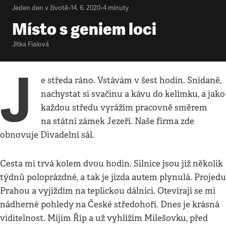
Jeden den v životě
•
14. 6. 2020
•
4
minuty
Místo s geniem loci
Jitka Fialová
J
e středa ráno. Vstávám v šest hodin. Snídaně,
nachystat si svačinu a kávu do kelímku, a jako
každou středu vyrážím pracovně směrem
na státní zámek Jezeří. Naše firma zde
obnovuje Divadelní sál.
Cesta mi trvá kolem dvou hodin. Silnice jsou již několik
týdnů poloprázdné, a tak je jízda autem plynulá. Projedu
Prahou a vyjíždím na teplickou dálnici. Otevírají se mi
nádherné pohledy na České středohoří. Dnes je krásná
viditelnost. Míjím Říp a už vyhlížím Milešovku, před