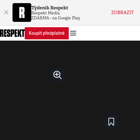
Týdeník Respekt
×
ZOBRAZIT
Respekt Media
ZDARMA - na Google Play
Koupit předplatné