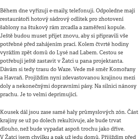
Během dne vyřizuji e-maily, telefonuji. Odpoledne mají
restaurátoři hotový sádrový odlitek pro zhotovení
šablony na štukový rám zrcadla a zaměření kopule.
Ještě budou muset přijet znovu, aby si připravili vše
potřebné před zahájením prací. Kolem čtvrté hodiny
vyrážím zpět domů do Lysé nad Labem. Cestou se
potřebuji ještě zastavit v Žatci u pana projektanta.
Dávám si tedy trasu do Waze. Vede mě směr Komořany
a Havraň. Projíždím nyní zdevastovanou krajinou mezi
doly a nekonečnými dopravními pásy. Na silnici nánosy
prachu. Je to velmi deprimující.
Kousek dál jsou zase samé haly průmyslových zón. Část
krajiny se už po dolech rekultivuje, ale bude trvat
dlouho, než bude vypadat aspoň trochu jako dříve.
V Žatci jsem chvilku a pak už jedu domů. Přijíždím před