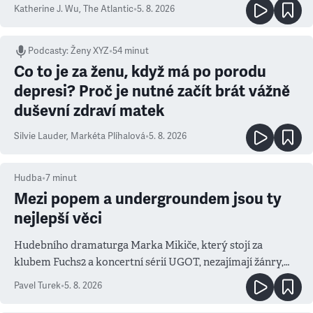
Katherine J. Wu
,
The Atlantic
•
5. 8. 2026
Podcasty
:
Ženy XYZ
•
54 minut
Co to je za ženu, když má po porodu
depresi? Proč je nutné začít brát vážně
duševní zdraví matek
Silvie Lauder
,
Markéta Plíhalová
•
5. 8. 2026
Hudba
•
7
minut
Mezi popem a undergroundem jsou ty
nejlepší věci
Hudebního dramaturga Marka Mikiče, který stojí za
klubem Fuchs2 a koncertní sérií UGOT, nezajímají žánry,
ale atmosféra
Pavel Turek
•
5. 8. 2026