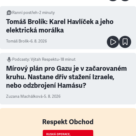
Ranní postřeh
•
2
minuty
Tomáš Brolík: Karel Havlíček a jeho
elektrická morálka
Tomáš Brolík
•
6. 8. 2026
Podcasty
:
Výtah Respektu
•
18 minut
Mírový plán pro Gazu je v začarovaném
kruhu. Nastane dřív stažení Izraele,
nebo odzbrojení Hamásu?
Zuzana Machálková
•
5. 8. 2026
Respekt Obchod