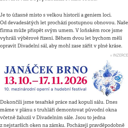
Je to úžasné místo s velkou historií a geniem loci.
Od devadesátých let prochází postupnou obnovou. Naše
firma může přispět svým umem. V loňském roce jsme
vyhráli výběrové řízení. Během dvou let bychom měli
opravit Divadelní sál, aby mohl zase zářit v plné kráse.
↓ INZERCE
Dokončili jsme tesařské práce nad kopulí sálu. Dnes
máme v plánu s truhláři demontovat původní okna
včetně žaluzií v Divadelním sále. Jsou to jedna
z nejstarších oken na zámku. Pocházejí pravděpodobně