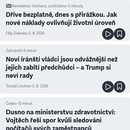
Newsletter
:
Sečteno, podtrženo
•
3
minuty
Dříve bezplatně, dnes s přirážkou. Jak
nové náklady ovlivňují životní úroveň
Filip Zelenka
•
5. 8. 2026
Zahraničí
•
6
minut
Noví íránští vládci jsou odvážnější než
jejich zabití předchůdci – a Trump si
neví rady
Tomáš Lindner
•
5. 8. 2026
Česko
•
10
minut
Dusno na ministerstvu zdravotnictví:
Vojtěch řeší spor kvůli sledování
počítačů svých zaměstnanců