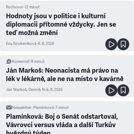
Rozhovor
•
12
minut
Hodnoty jsou v politice i kulturní
diplomacii přítomné vždycky. Jen se
teď možná změní
Eva Soukeníková
•
6. 8. 2026
Komentář
•
8
minut
Ján Markoš: Neonacista má právo na
lék v lékárně, ale ne na místo v kavárně
Ján Markoš
,
Denník N
•
6. 8. 2026
Newsletter
:
Plamínková
•
7
minut
Plamínková: Boj o Senát odstartoval,
Vávrovci versus vláda a další Turkův
hvězdný týden