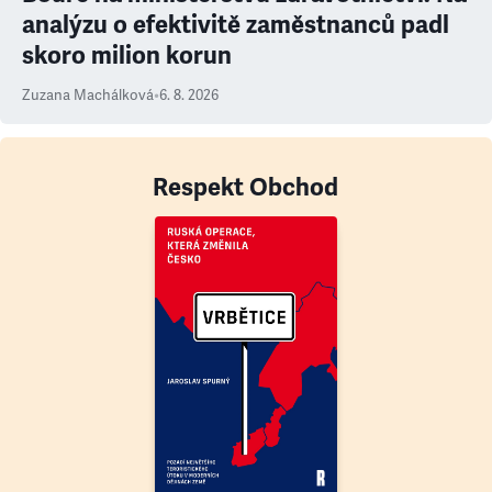
analýzu o efektivitě zaměstnanců padl
skoro milion korun
Zuzana Machálková
•
6. 8. 2026
Respekt Obchod