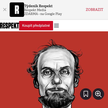
Týdeník Respekt
×
ZOBRAZIT
Respekt Media
ZDARMA - na Google Play
Koupit předplatné