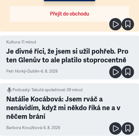
Přejít do obchodu
Kultura
•
11
minut
Je divné říci, že jsem si užil pohřeb. Pro
ten Glenův to ale platilo stoprocentně
Petr Horký
•
Dublin
•
6. 8. 2026
Podcasty
:
Tekutá společnost
•
39 minut
Natálie Kocábová: Jsem rváč a
nenávidím, když mi někdo říká ne a v
něčem brání
Barbora Kroužková
•
6. 8. 2026