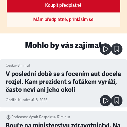
Koupit předplatné
Mám předplatné, přihlásím se
Mohlo by vás zajímat
Česko
•
8
minut
V poslední době se s focením aut docela
rozjel. Kam prezident s foťákem vyráží,
často neví ani jeho okolí
Ondřej Kundra
•
6. 8. 2026
Podcasty
:
Výtah Respektu
•
17 minut
Bouře na ministerstvu zdravotnictví. Na