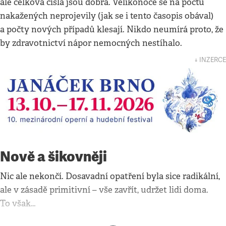
ale celková čísla jsou dobrá. Velikonoce se na počtu
nakažených neprojevily (jak se i tento časopis obával)
a počty nových případů klesají. Nikdo neumírá proto, že
by zdravotnictví nápor nemocných nestíhalo.
↓ INZERCE
Nově a šikovněji
Nic ale nekončí. Dosavadní opatření byla sice radikální,
ale v zásadě primitivní – vše zavřít, udržet lidi doma.
To však…