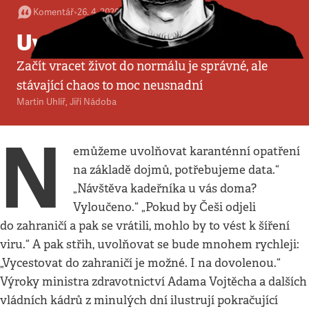
Komentář
•
26. 4. 2020
•
5
minut
Uvolnit a testovat
Začít vracet život do normálu je správné, ale
stávající chaos to moc neusnadní
Martin Uhlíř
,
Jiří Nádoba
N
emůžeme uvolňovat karanténní opatření
na základě dojmů, potřebujeme data.“
„Návštěva kadeřníka u vás doma?
Vyloučeno.“ „Pokud by Češi odjeli
do zahraničí a pak se vrátili, mohlo by to vést k šíření
viru.“ A pak střih, uvolňovat se bude mnohem rychleji:
„Vycestovat do zahraničí je možné. I na dovolenou.“
Výroky ministra zdravotnictví Adama Vojtěcha a dalších
vládních kádrů z minulých dní ilustrují pokračující