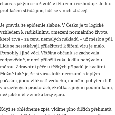
chaos, s jakým se o životě v této zemi rozhoduje. Jedno
prohlášení střídá jiné, lidé se v nich ztrácejí.
Je pravda, že epidemie slábne. V Česku je to logické
vzhledem k radikálnímu omezení normálního života,
které trvá – za cenu nemalých nákladů – už měsíc a půl.
Lidé se nesetkávají, příležitostí k šíření viru je málo.
Pomohly i jiné věci. Většina občanů se zachovala
zodpovědně, mnozí přiložili ruku k dílu nebývalou
měrou. Zdravotní péče u těžkých případů je kvalitní.
Možné také je, že si virus tolik nerozumí s teplým
počasím, jinou vlhkostí vzduchu, menším pobytem lidí
v uzavřených prostorách, zkrátka s jinými podmínkami,
než jaké měl v zimě a brzy zjara.
Když se ohlédneme zpět, vidíme plno dílčích přehmatů,