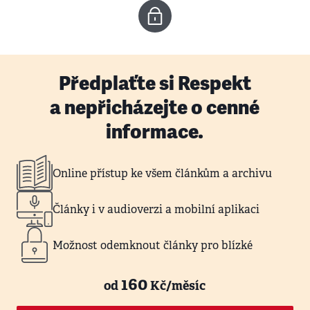
Předplaťte si Respekt
a nepřicházejte o cenné
informace.
Online přístup ke všem článkům a archivu
Články i v audioverzi a mobilní aplikaci
Možnost odemknout články pro blízké
160
od
Kč/měsíc