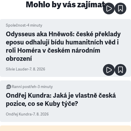
Mohlo by vás zajímat
Společnost
•
4
minuty
Odysseus aka Hněwoš: české překlady
eposu odhalují bídu humanitních věd i
roli Homéra v českém národním
obrození
Silvie Lauder
•
7. 8. 2026
Ranní postřeh
•
3
minuty
Ondřej Kundra: Jaká je vlastně česká
pozice, co se Kuby týče?
Ondřej Kundra
•
7. 8. 2026