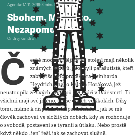
Agenda
•
17. 11. 2019
•
3
minuty
Sbohem, Mařenko.
Nezapomeneme!
Ondřej Kundra
Č
eské moderní dějiny 20. století mají několik
známých hrdinů, jako byli parašutisté, kteří
zabili říšského protektora Reinharda
Heydricha, nebo Milada Horáková, jež
neustoupila ze svých principů ani tváří v tvář smrti. Ti
všichni mají své jméno, učí se o nich ve školách. Díky
tomu máme k dispozici kompas, maximu, jak se má
člověk zachovat ve složitých dobách, kdy se rozhoduje
o svobodě, postavení se tyranii a útlaku. Nebo prostě
když někdo „jen“ řeší, jak se zachovat slušně.