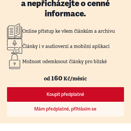
a nepřicházejte o cenné
informace.
Online přístup ke všem článkům a archivu
Články i v audioverzi a mobilní aplikaci
Možnost odemknout články pro blízké
160
od
Kč/měsíc
Koupit předplatné
Mám předplatné, přihlásím se