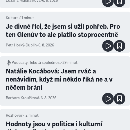
Zuzana Machálková
•
6. 8. 2026
Kultura
•
11
minut
Je divné říci, že jsem si užil pohřeb. Pro
ten Glenův to ale platilo stoprocentně
Petr Horký
•
Dublin
•
6. 8. 2026
Podcasty
:
Tekutá společnost
•
39 minut
Natálie Kocábová: Jsem rváč a
nenávidím, když mi někdo říká ne a v
něčem brání
Barbora Kroužková
•
6. 8. 2026
Rozhovor
•
12
minut
Hodnoty jsou v politice i kulturní