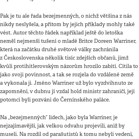
Pak je tu ale řada bezejmenných, o nichž většina z nás
nikdy neslyšela, a přitom by jejich příklady mohly také
vést. Autor těchto řádek například ještě do letoška
neměl nejmenší tušení o mladé Britce Doreen Warriner,
která na začátku druhé světové války zachránila
z Československa několik tisíc zdejších občanů, jimž
kvůli protihitlerovským názorům hrozilo zabití. Cítila to
jako svoji povinnost, a tak se rozjela do vzdálené země
a vykonala ji. Jméno Warriner už bylo vyzdvihnuto ze
zapomnění, v dubnu jí vzdal hold ministr zahraničí, její
potomci byli pozváni do Černínského paláce.
Na „bezejmenných“ lidech, jako byla Warriner, je
nejzajímavější, jak velkou odvahu projevili, aniž by
museli. Na rozdíl od parašutistů k tomu nebyli vedeni,