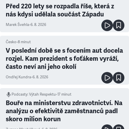
Před 220 lety se rozpadla říše, která z
nás kdysi udělala součást Západu
Marek Švehla
•
6. 8. 2026
Česko
•
8
minut
V poslední době se s focením aut docela
rozjel. Kam prezident s foťákem vyráží,
často neví ani jeho okolí
Ondřej Kundra
•
6. 8. 2026
Podcasty
:
Výtah Respektu
•
17 minut
Bouře na ministerstvu zdravotnictví. Na
analýzu o efektivitě zaměstnanců padl
skoro milion korun