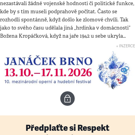
nezastávali žádné vojenské hodnosti či politické funkce,
kde by s tím museli podprahově počítat. Často se
rozhodli spontánně, když došlo ke zlomové chvíli. Tak
jako to svého času udělala jiná „hrdinka v domácnosti“
Božena Kropáčková, když na jaře 1942 u sebe ukryla…
↓ INZERCE
Předplaťte si Respekt