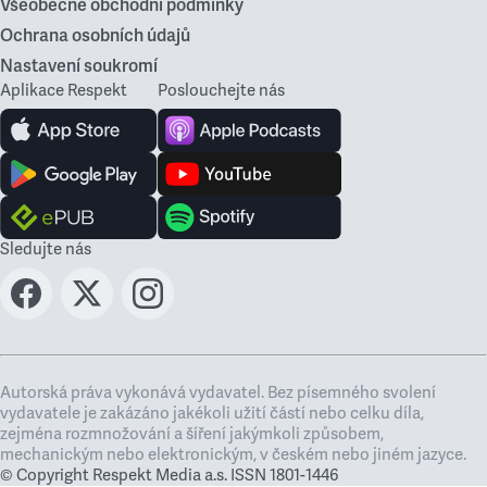
Všeobecné obchodní podmínky
Ochrana osobních údajů
Nastavení soukromí
Aplikace Respekt
Poslouchejte nás
Sledujte nás
Autorská práva vykonává vydavatel. Bez písemného svolení
vydavatele je zakázáno jakékoli užití částí nebo celku díla,
zejména rozmnožování a šíření jakýmkoli způsobem,
mechanickým nebo elektronickým, v českém nebo jiném jazyce.
© Copyright Respekt Media a.s. ISSN 1801-1446