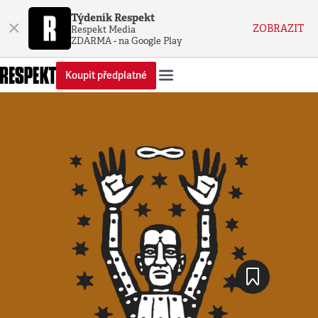
Týdeník Respekt
×
ZOBRAZIT
Respekt Media
ZDARMA - na Google Play
Koupit předplatné