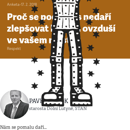
Anketa
•
17. 2. 2018
Proč se podle vás nedaří
zlepšovat kvalitu ovzduší
ve vašem městě?
Respekt
PAVEL BUZEK
starosta Dolní Lutyně, STAN
Nám se pomalu daří…