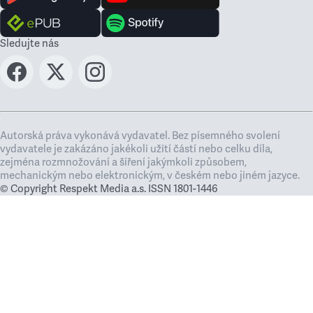
Sledujte nás
Autorská práva vykonává vydavatel. Bez písemného svolení
vydavatele je zakázáno jakékoli užití částí nebo celku díla,
zejména rozmnožování a šíření jakýmkoli způsobem,
mechanickým nebo elektronickým, v českém nebo jiném jazyce.
© Copyright Respekt Media a.s. ISSN 1801-1446