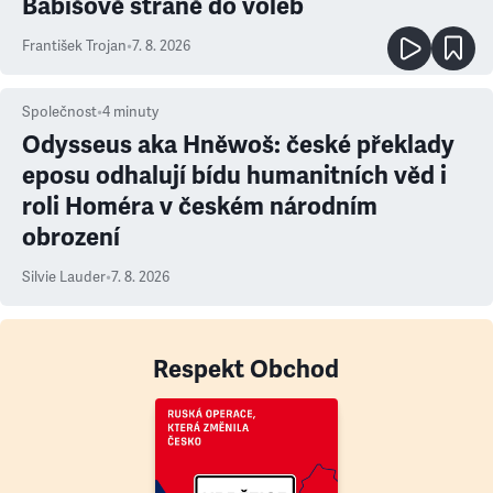
Babišově straně do voleb
František Trojan
•
7. 8. 2026
Společnost
•
4
minuty
Odysseus aka Hněwoš: české překlady
eposu odhalují bídu humanitních věd i
roli Homéra v českém národním
obrození
Silvie Lauder
•
7. 8. 2026
Respekt Obchod