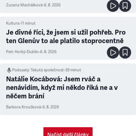
Zuzana Machálková
•
6. 8. 2026
Kultura
•
11
minut
Je divné říci, že jsem si užil pohřeb. Pro
ten Glenův to ale platilo stoprocentně
Petr Horký
•
Dublin
•
6. 8. 2026
Podcasty
:
Tekutá společnost
•
39 minut
Natálie Kocábová: Jsem rváč a
nenávidím, když mi někdo říká ne a v
něčem brání
Barbora Kroužková
•
6. 8. 2026
Načíst další články