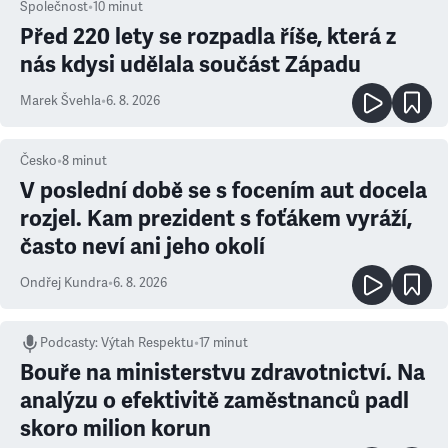
Společnost
•
10
minut
Před 220 lety se rozpadla říše, která z
nás kdysi udělala součást Západu
Marek Švehla
•
6. 8. 2026
Česko
•
8
minut
V poslední době se s focením aut docela
rozjel. Kam prezident s foťákem vyráží,
často neví ani jeho okolí
Ondřej Kundra
•
6. 8. 2026
Podcasty
:
Výtah Respektu
•
17 minut
Bouře na ministerstvu zdravotnictví. Na
analýzu o efektivitě zaměstnanců padl
skoro milion korun