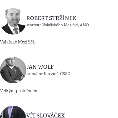
ROBERT STRŽÍNEK
starosta Valašského Meziříčí, ANO
Valašské Meziříčí…
JAN WOLF
primátor Karviné, ČSSD
Velkým problémem…
VÍT SLOVÁČEK