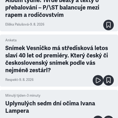
Album týdne: Tvrdé beaty a texty o
přebalování – P/\ST balancuje mezi
rapem a rodičovstvím
Eliška Palušová
•
9. 8. 2026
Anketa
Snímek Vesničko má středisková letos
slaví 40 let od premiéry. Který český či
československý snímek podle vás
nejméně zestárl?
Respekt
•
9. 8. 2026
Minulý týden
•
3
minuty
Uplynulých sedm dní očima Ivana
Lampera