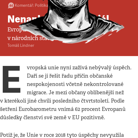
Komentář
:
Politika
•
15. 12. 2018
•
3
minuty
Nenaplněný potenciál
Evropu v roce 2018 vysilovaly třenice
v národních státech
Tomáš Lindner
E
vropská unie nyní zažívá nebývalý úspěch.
Daří se jí řešit řadu příčin občanské
nespokojenosti včetně nekontrolované
migrace. Je mezi občany oblíbenější než
v kterékoli jiné chvíli posledního čtvrtstoletí. Podle
šetření Eurobarometru vnímá 62 procent Evropanů
důsledky členství své země v EU pozitivně.
Potíž je, že Unie v roce 2018 tyto úspěchy nevyužila