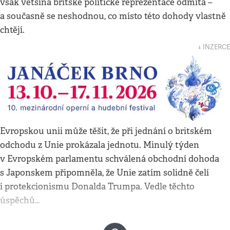
však většina britské politické reprezentace odmítá –
a současně se neshodnou, co místo této dohody vlastně
chtějí.
↓ INZERCE
Evropskou unii může těšit, že při jednání o britském
odchodu z Unie prokázala jednotu. Minulý týden
v Evropském parlamentu schválená obchodní dohoda
s Japonskem připomněla, že Unie zatím solidně čelí
i protekcionismu Donalda Trumpa. Vedle těchto
úspěchů…