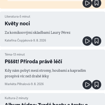
Literatura
•
5
minut
Květy noci
Za komiksovými skladbami Laury Pérez
Kateřina Čopjaková
•
9. 8. 2026
Téma
•
13
minut
Pšššt! Příroda právě léčí
Kdy nám pobyt mezi stromy, houbami a kapradím
prospívá víc než drahé léky
Markéta Plíhalová
•
9. 8. 2026
Kultura
•
2
minuty