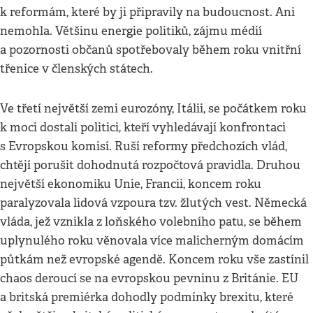
k reformám, které by ji připravily na budoucnost. Ani
nemohla. Většinu energie politiků, zájmu médií
a pozornosti občanů spotřebovaly během roku vnitřní
třenice v členských státech.
Ve třetí největší zemi eurozóny, Itálii, se počátkem roku
k moci dostali politici, kteří vyhledávají konfrontaci
s Evropskou komisí. Ruší reformy předchozích vlád,
chtějí porušit dohodnutá rozpočtová pravidla. Druhou
největší ekonomiku Unie, Francii, koncem roku
paralyzovala lidová vzpoura tzv. žlutých vest. Německá
vláda, jež vznikla z loňského volebního patu, se během
uplynulého roku věnovala více malicherným domácím
půtkám než evropské agendě. Koncem roku vše zastínil
chaos deroucí se na evropskou pevninu z Británie. EU
a britská premiérka dohodly podmínky brexitu, které