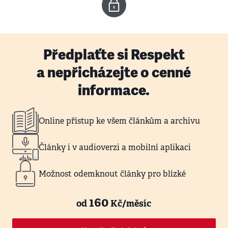
Předplaťte si Respekt
a nepřicházejte o cenné
informace.
Online přístup ke všem článkům a archivu
Články i v audioverzi a mobilní aplikaci
Možnost odemknout články pro blízké
160
od
Kč/měsíc