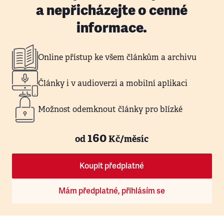
a nepřicházejte o cenné
informace.
Online přístup ke všem článkům a archivu
Články i v audioverzi a mobilní aplikaci
Možnost odemknout články pro blízké
160
od
Kč/měsíc
Koupit předplatné
Mám předplatné, přihlásím se