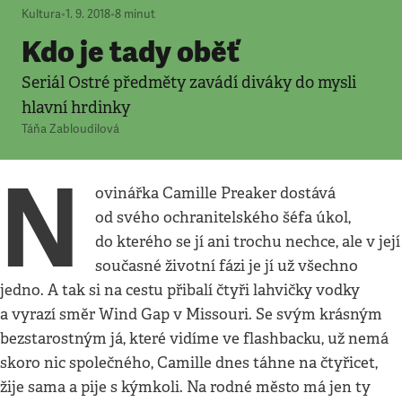
Kultura
•
1. 9. 2018
•
8
minut
Kdo je tady oběť
Seriál Ostré předměty zavádí diváky do mysli
hlavní hrdinky
Táňa Zabloudilová
N
ovinářka Camille Preaker dostává
od svého ochranitelského šéfa úkol,
do kterého se jí ani trochu nechce, ale v její
současné životní fázi je jí už všechno
jedno. A tak si na cestu přibalí čtyři lahvičky vodky
a vyrazí směr Wind Gap v Missouri. Se svým krásným
bezstarostným já, které vidíme ve flashbacku, už nemá
skoro nic společného, Camille dnes táhne na čtyřicet,
žije sama a pije s kýmkoli. Na rodné město má jen ty