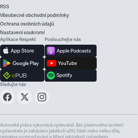
RSS
Všeobecné obchodní podmínky
Ochrana osobních údajů
Nastavení soukromí
Aplikace Respekt
Poslouchejte nás
Sledujte nás
Autorská práva vykonává vydavatel. Bez písemného svolení
vydavatele je zakázáno jakékoli užití částí nebo celku díla,
zejména rozmnožování a šíření jakýmkoli způsobem,