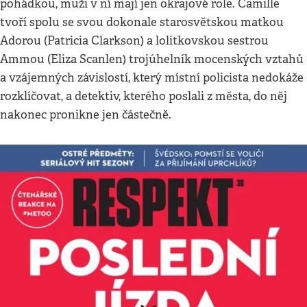
pohádkou, muži v ní mají jen okrajové role. Camille
tvoří spolu se svou dokonale starosvětskou matkou
Adorou (Patricia Clarkson) a lolitkovskou sestrou
Ammou (Eliza Scanlen) trojúhelník mocenských vztahů
a vzájemných závislostí, který místní policista nedokáže
rozklíčovat, a detektiv, kterého poslali z města, do něj
nakonec pronikne jen částečně.