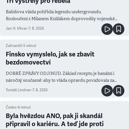
Tři výstřely pro rebela
Babišova vláda pohřbila legendu undergroundu.
Rozloučení s Milanem Knížákem doprovodily vojenské
salvy i kritika pokrokářů
Jan H. Vitvar
•
7. 8. 2026
Zahraničí
•
5
minut
Finsko vymyslelo, jak se zbavit
bezdomovectví
DOBRÉ ZPRÁVY ODJINUD. Základ receptu je banální i
náročný současně: aby to vláda opravdu považovala za
prioritu
Tomáš Lindner
•
7. 8. 2026
Česko
•
6
minut
Byla hvězdou ANO, pak ji skandál
připravil o kariéru. A teď jde proti