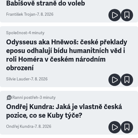
Babišově straně do voleb
František Trojan
•
7. 8. 2026
Společnost
•
4
minuty
Odysseus aka Hněwoš: české překlady
eposu odhalují bídu humanitních věd i
roli Homéra v českém národním
obrození
Silvie Lauder
•
7. 8. 2026
Ranní postřeh
•
3
minuty
Ondřej Kundra: Jaká je vlastně česká
pozice, co se Kuby týče?
Ondřej Kundra
•
7. 8. 2026