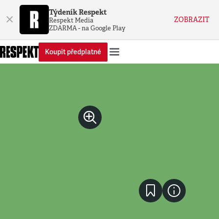
Týdeník Respekt
×
ZOBRAZIT
Respekt Media
ZDARMA - na Google Play
Koupit předplatné