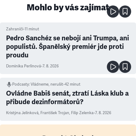
Mohlo by vás zajímat
Zahraničí
•
11
minut
Pedro Sanchéz se nebojí ani Trumpa, ani
populistů. Španělský premiér jde proti
proudu
Dominika Perlínová
•
7. 8. 2026
Podcasty
:
Vládneme, nerušit
•
42 minut
Ovládne Babiš senát, ztratí Láska klub a
přibude dezinformátorů?
Kristýna Jelínková
,
František Trojan
,
Filip Zelenka
•
7. 8. 2026