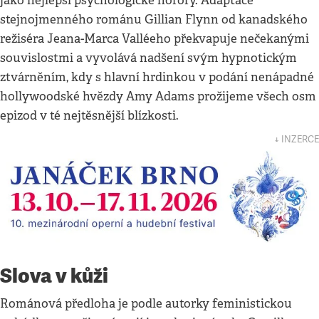
jako nejlepší psychologické horory. Adaptace
stejnojmenného románu Gillian Flynn od kanadského
režiséra Jeana-Marca Valléeho překvapuje nečekanými
souvislostmi a vyvolává nadšení svým hypnotickým
ztvárněním, kdy s hlavní hrdinkou v podání nenápadné
hollywoodské hvězdy Amy Adams prožijeme všech osm
epizod v té nejtěsnější blízkosti.
↓ INZERCE
Slova v kůži
Románová předloha je podle autorky feministickou