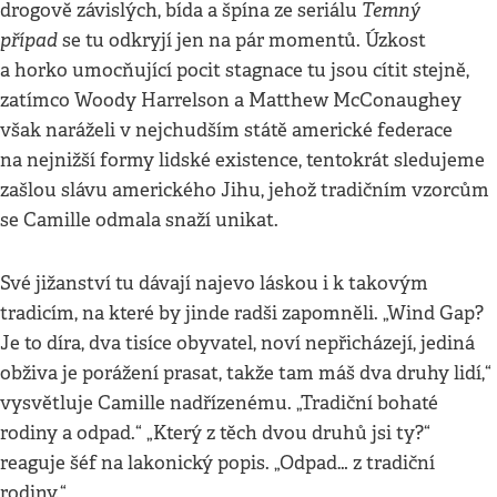
Temný
drogově závislých, bída a špína ze seriálu
případ
se tu odkryjí jen na pár momentů. Úzkost
a horko umocňující pocit stagnace tu jsou cítit stejně,
zatímco Woody Harrelson a Matthew McConaughey
však naráželi v nejchudším státě americké federace
na nejnižší formy lidské existence, tentokrát sledujeme
zašlou slávu amerického Jihu, jehož tradičním vzorcům
se Camille odmala snaží unikat.
Své jižanství tu dávají najevo láskou i k takovým
tradicím, na které by jinde radši zapomněli. „Wind Gap?
Je to díra, dva tisíce obyvatel, noví nepřicházejí, jediná
obživa je porážení prasat, takže tam máš dva druhy lidí,“
vysvětluje Camille nadřízenému. „Tradiční bohaté
rodiny a odpad.“ „Který z těch dvou druhů jsi ty?“
reaguje šéf na lakonický popis. „Odpad… z tradiční
rodiny.“