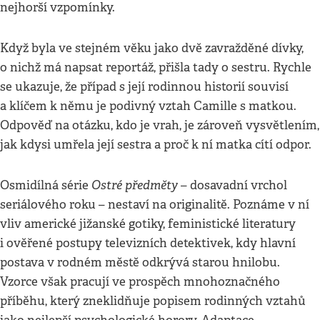
nejhorší vzpomínky.
Když byla ve stejném věku jako dvě zavražděné dívky,
o nichž má napsat reportáž, přišla tady o sestru. Rychle
se ukazuje, že případ s její rodinnou historií souvisí
a klíčem k němu je podivný vztah Camille s matkou.
Odpověď na otázku, kdo je vrah, je zároveň vysvětlením,
jak kdysi umřela její sestra a proč k ní matka cítí odpor.
Ostré předměty
Osmidílná série
– dosavadní vrchol
seriálového roku – nestaví na originalitě. Poznáme v ní
vliv americké jižanské gotiky, feministické literatury
i ověřené postupy televizních detektivek, kdy hlavní
postava v rodném městě odkrývá starou hnilobu.
Vzorce však pracují ve prospěch mnohoznačného
příběhu, který zneklidňuje popisem rodinných vztahů