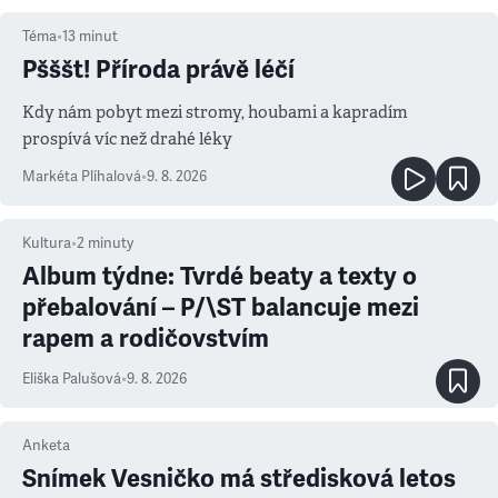
Téma
•
13
minut
Pšššt! Příroda právě léčí
Kdy nám pobyt mezi stromy, houbami a kapradím
prospívá víc než drahé léky
Markéta Plíhalová
•
9. 8. 2026
Kultura
•
2
minuty
Album týdne: Tvrdé beaty a texty o
přebalování – P/\ST balancuje mezi
rapem a rodičovstvím
Eliška Palušová
•
9. 8. 2026
Anketa
Snímek Vesničko má středisková letos