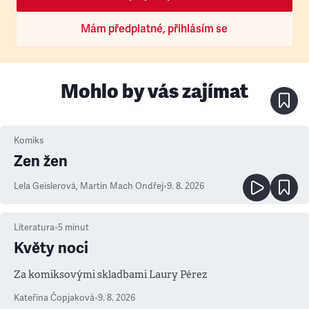
Mám předplatné, přihlásím se
Mohlo by vás zajímat
Komiks
Zen žen
Lela Geislerová
,
Martin Mach Ondřej
•
9. 8. 2026
Literatura
•
5
minut
Květy noci
Za komiksovými skladbami Laury Pérez
Kateřina Čopjaková
•
9. 8. 2026