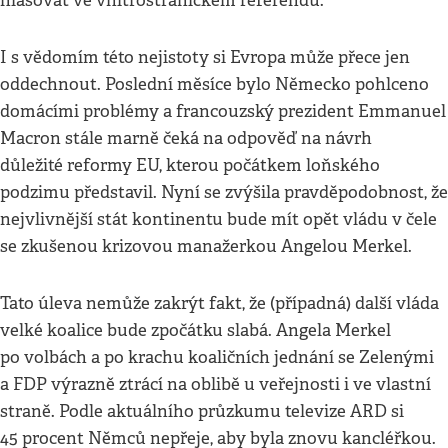
hlasovat ve vnitrostranickém referendu.
I s vědomím této nejistoty si Evropa může přece jen
oddechnout. Poslední měsíce bylo Německo pohlceno
domácími problémy a francouzský prezident Emmanuel
Macron stále marně čeká na odpověď na návrh
důležité reformy EU, kterou počátkem loňského
podzimu představil. Nyní se zvýšila pravděpodobnost, že
nejvlivnější stát kontinentu bude mít opět vládu v čele
se zkušenou krizovou manažerkou Angelou Merkel.
Tato úleva nemůže zakrýt fakt, že (případná) další vláda
velké koalice bude zpočátku slabá. Angela Merkel
po volbách a po krachu koaličních jednání se Zelenými
a FDP výrazně ztrácí na oblibě u veřejnosti i ve vlastní
straně. Podle aktuálního průzkumu televize ARD si
45 procent Němců nepřeje, aby byla znovu kancléřkou.