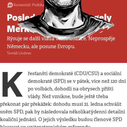
Komentář
:
Politika
•
13. 1. 2018
•
3
minuty
Poslední kapitola Angely
Merkel
Rýsuje se další vláda velké koalice. Neprospěje
Německu, ale posune Evropu.
Tomáš Lindner
K
řesťanští demokraté (CDU/CSU) a sociální
demokraté (SPD) se v pátek, více než 120 dní
po volbách, dohodli na obrysech příští
vlády. Než vznikne, bude ještě třeba
překonat pár překážek: dohodu musí 21. ledna schválit
sněm SPD, pak by následovala několikatýdenní detailní
koaliční jednání. O jejich výsledku budou členové SPD