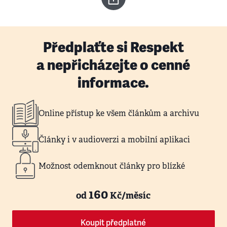
Předplaťte si Respekt
a nepřicházejte o cenné
informace.
Online přístup ke všem článkům a archivu
Články i v audioverzi a mobilní aplikaci
Možnost odemknout články pro blízké
160
od
Kč/měsíc
Koupit předplatné