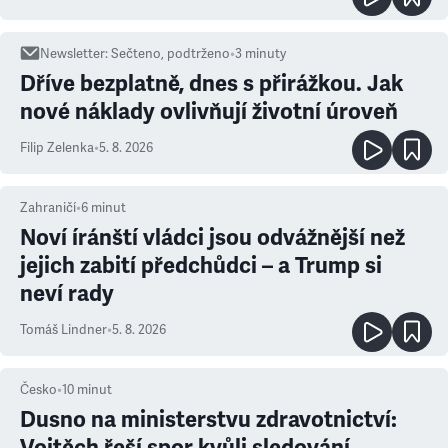
Newsletter
:
Sečteno, podtrženo
•
3
minuty
Dříve bezplatně, dnes s přirážkou. Jak
nové náklady ovlivňují životní úroveň
Filip Zelenka
•
5. 8. 2026
Zahraničí
•
6
minut
Noví íránští vládci jsou odvážnější než
jejich zabití předchůdci – a Trump si
neví rady
Tomáš Lindner
•
5. 8. 2026
Česko
•
10
minut
Dusno na ministerstvu zdravotnictví:
Vojtěch řeší spor kvůli sledování