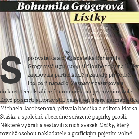
Kultura
•
14. 7. 2018
•
2
minuty
Lístky
Bohumila Grögerová
Josef Chuchma
S
pisovatelka a překladatelka Bohumila
Grögerová (1921–2014) si dlouhé roky na lístky
zapisovala partie, které ji zaujaly při četbě,
i to, co ji napadlo. Záznamy zastrkovala
do kartotéční krabice, kterou měla na pracovním stole.
Když po smrti autorky stůl osiřel, její dcera, germanistka
Michaela Jacobsenová, přizvala básníka a editora Marka
Staška a společně abecedně seřazené papírky prošli.
Lístky
Některé vybrali a sestavili z nich svazek
, který
rovněž osobou nakladatele a grafickým pojetím volně