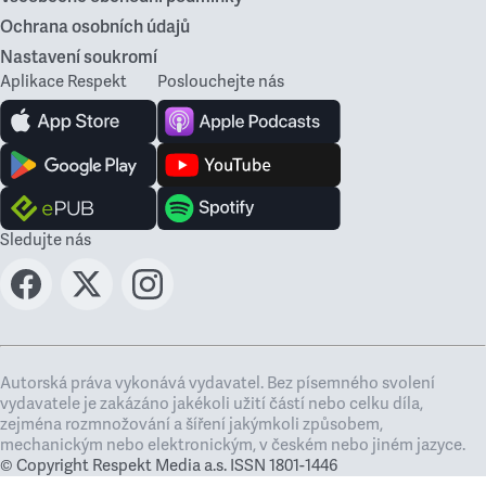
Ochrana osobních údajů
Nastavení soukromí
Aplikace Respekt
Poslouchejte nás
Sledujte nás
Autorská práva vykonává vydavatel. Bez písemného svolení
vydavatele je zakázáno jakékoli užití částí nebo celku díla,
zejména rozmnožování a šíření jakýmkoli způsobem,
mechanickým nebo elektronickým, v českém nebo jiném jazyce.
© Copyright Respekt Media a.s. ISSN 1801-1446