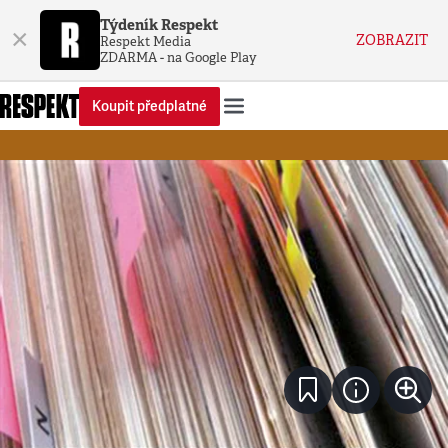
Týdeník Respekt
×
ZOBRAZIT
Respekt Media
ZDARMA - na Google Play
Koupit předplatné