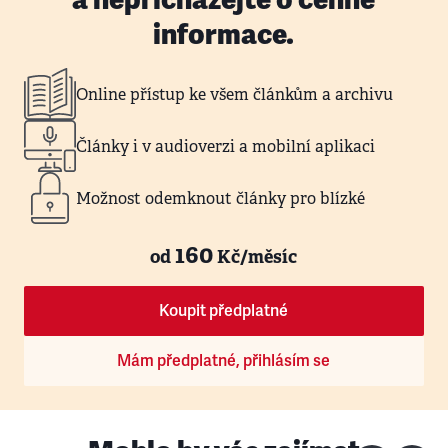
informace.
Online přístup ke všem článkům a archivu
Články i v audioverzi a mobilní aplikaci
Možnost odemknout články pro blízké
160
od
Kč/měsíc
Koupit předplatné
Mám předplatné, přihlásím se