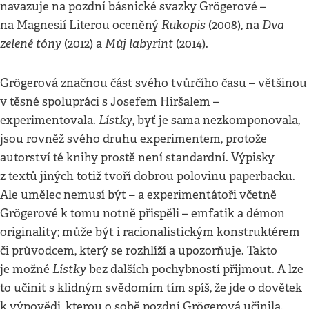
navazuje na pozdní básnické svazky Grögerové –
Rukopis
Dva
na Magnesií Literou oceněný
(2008), na
zelené tóny
Můj labyrint
(2012) a
(2014).
Grögerová značnou část svého tvůrčího času – většinou
v těsné spolupráci s Josefem Hiršalem –
Lístky
experimentovala.
, byť je sama nezkomponovala,
jsou rovněž svého druhu experimentem, protože
autorství té knihy prostě není standardní. Výpisky
z textů jiných totiž tvoří dobrou polovinu paperbacku.
Ale umělec nemusí být – a experimentátoři včetně
Grögerové k tomu notně přispěli – emfatik a démon
originality; může být i racionalistickým konstruktérem
či průvodcem, který se rozhlíží a upozorňuje. Takto
Lístky
je možné
bez dalších pochybností přijmout. A lze
to učinit s klidným svědomím tím spíš, že jde o dovětek
k výpovědi, kterou o sobě pozdní Grögerová učinila.