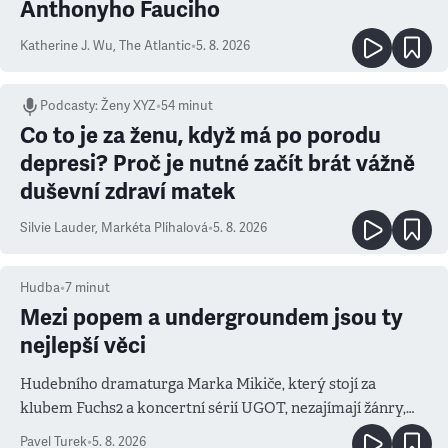
Anthonyho Fauciho
Katherine J. Wu
,
The Atlantic
•
5. 8. 2026
Podcasty
:
Ženy XYZ
•
54 minut
Co to je za ženu, když má po porodu
depresi? Proč je nutné začít brát vážně
duševní zdraví matek
Silvie Lauder
,
Markéta Plíhalová
•
5. 8. 2026
Hudba
•
7
minut
Mezi popem a undergroundem jsou ty
nejlepší věci
Hudebního dramaturga Marka Mikiče, který stojí za
klubem Fuchs2 a koncertní sérií UGOT, nezajímají žánry,
ale atmosféra
Pavel Turek
•
5. 8. 2026