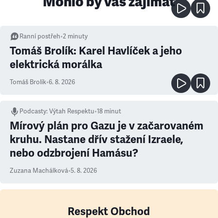
Mohlo by vás zajímat
Ranní postřeh
•
2
minuty
Tomáš Brolík: Karel Havlíček a jeho
elektrická morálka
Tomáš Brolík
•
6. 8. 2026
Podcasty
:
Výtah Respektu
•
18 minut
Mírový plán pro Gazu je v začarovaném
kruhu. Nastane dřív stažení Izraele,
nebo odzbrojení Hamásu?
Zuzana Machálková
•
5. 8. 2026
Respekt Obchod