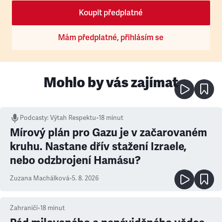
Koupit předplatné
Mám předplatné, přihlásím se
Mohlo by vás zajímat
Podcasty
:
Výtah Respektu
•
18 minut
Mírový plán pro Gazu je v začarovaném
kruhu. Nastane dřív stažení Izraele,
nebo odzbrojení Hamásu?
Zuzana Machálková
•
5. 8. 2026
Zahraničí
•
18
minut