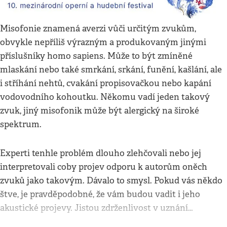
Misofonie znamená averzi vůči určitým zvukům,
obvykle nepříliš výrazným a produkovaným jinými
příslušníky homo sapiens. Může to být zmíněné
mlaskání nebo také smrkání, srkání, funění, kašlání, ale
i stříhání nehtů, cvakání propisovačkou nebo kapání
vodovodního kohoutku. Někomu vadí jeden takový
zvuk, jiný misofonik může být alergický na široké
spektrum.
Experti tenhle problém dlouho zlehčovali nebo jej
interpretovali coby projev odporu k autorům oněch
zvuků jako takovým. Dávalo to smysl. Pokud vás někdo
štve, je pravděpodobné, že vám budou vadit i jeho
akustické projevy. Jistou zdrženlivost v uznání…