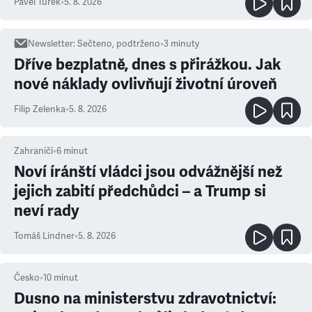
Pavel Turek
•
5. 8. 2026
Newsletter
:
Sečteno, podtrženo
•
3
minuty
Dříve bezplatně, dnes s přirážkou. Jak
nové náklady ovlivňují životní úroveň
Filip Zelenka
•
5. 8. 2026
Zahraničí
•
6
minut
Noví íránští vládci jsou odvážnější než
jejich zabití předchůdci – a Trump si
neví rady
Tomáš Lindner
•
5. 8. 2026
Česko
•
10
minut
Dusno na ministerstvu zdravotnictví: