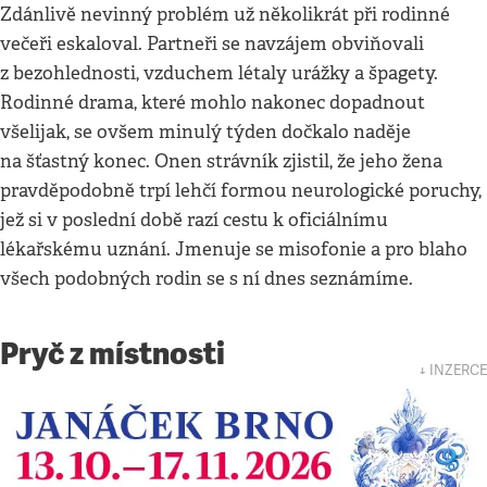
Zdánlivě nevinný problém už několikrát při rodinné
večeři eskaloval. Partneři se navzájem obviňovali
z bezohlednosti, vzduchem létaly urážky a špagety.
Rodinné drama, které mohlo nakonec dopadnout
všelijak, se ovšem minulý týden dočkalo naděje
na šťastný konec. Onen strávník zjistil, že jeho žena
pravděpodobně trpí lehčí formou neurologické poruchy,
jež si v poslední době razí cestu k oficiálnímu
lékařskému uznání. Jmenuje se misofonie a pro blaho
všech podobných rodin se s ní dnes seznámíme.
Pryč z místnosti
↓ INZERCE