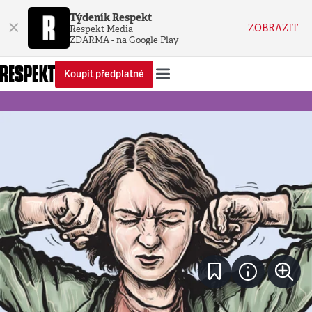
Týdeník Respekt
×
ZOBRAZIT
Respekt Media
ZDARMA - na Google Play
Koupit předplatné