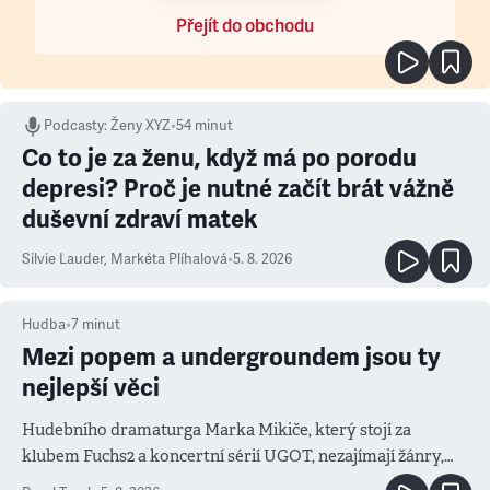
Přejít do obchodu
Podcasty
:
Ženy XYZ
•
54 minut
Co to je za ženu, když má po porodu
depresi? Proč je nutné začít brát vážně
duševní zdraví matek
Silvie Lauder
,
Markéta Plíhalová
•
5. 8. 2026
Hudba
•
7
minut
Mezi popem a undergroundem jsou ty
nejlepší věci
Hudebního dramaturga Marka Mikiče, který stojí za
klubem Fuchs2 a koncertní sérií UGOT, nezajímají žánry,
ale atmosféra