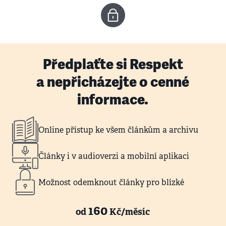
Předplaťte si Respekt
a nepřicházejte o cenné
informace.
Online přístup ke všem článkům a archivu
Články i v audioverzi a mobilní aplikaci
Možnost odemknout články pro blízké
160
od
Kč/měsíc