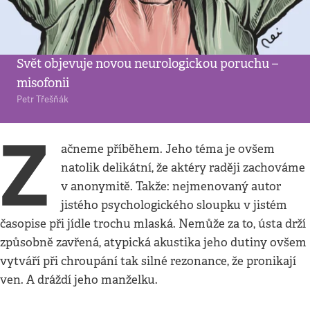
Společnost
•
28. 4. 2018
•
4
minuty
Když mlaskání bolí
Svět objevuje novou neurologickou poruchu –
misofonii
Petr Třešňák
Z
ačneme příběhem. Jeho téma je ovšem
natolik delikátní, že aktéry raději zachováme
v anonymitě. Takže: nejmenovaný autor
jistého psychologického sloupku v jistém
časopise při jídle trochu mlaská. Nemůže za to, ústa drží
způsobně zavřená, atypická akustika jeho dutiny ovšem
vytváří při chroupání tak silné rezonance, že pronikají
ven. A dráždí jeho manželku.