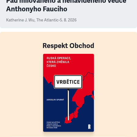
Pád milovaného a nenáviděného vědce
Anthonyho Fauciho
Katherine J. Wu
,
The Atlantic
•
5. 8. 2026
Respekt Obchod