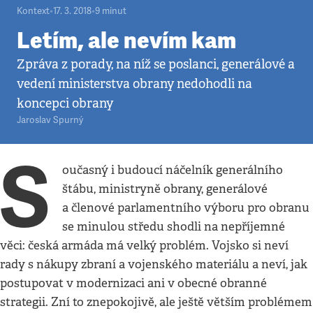
Kontext
•
17. 3. 2018
•
9
minut
Letím, ale nevím kam
Zpráva z porady, na níž se poslanci, generálové a
vedení ministerstva obrany nedohodli na
koncepci obrany
Jaroslav Spurný
S
oučasný i budoucí náčelník generálního
štábu, ministryně obrany, generálové
a členové parlamentního výboru pro obranu
se minulou středu shodli na nepříjemné
věci: česká armáda má velký problém. Vojsko si neví
rady s nákupy zbraní a vojenského materiálu a neví, jak
postupovat v modernizaci ani v obecné obranné
strategii. Zní to znepokojivě, ale ještě větším problémem