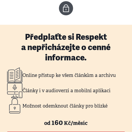
Předplaťte si Respekt
a nepřicházejte o cenné
informace.
Online přístup ke všem článkům a archivu
Články i v audioverzi a mobilní aplikaci
Možnost odemknout články pro blízké
160
od
Kč/měsíc