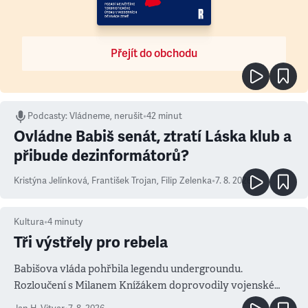
Přejít do obchodu
Podcasty
:
Vládneme, nerušit
•
42 minut
Ovládne Babiš senát, ztratí Láska klub a
přibude dezinformátorů?
Kristýna Jelínková
,
František Trojan
,
Filip Zelenka
•
7. 8. 2026
Kultura
•
4
minuty
Tři výstřely pro rebela
Babišova vláda pohřbila legendu undergroundu.
Rozloučení s Milanem Knížákem doprovodily vojenské
salvy i kritika pokrokářů