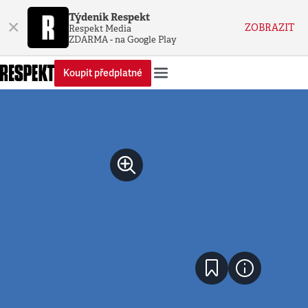
Týdeník Respekt
×
ZOBRAZIT
Respekt Media
ZDARMA - na Google Play
Koupit předplatné