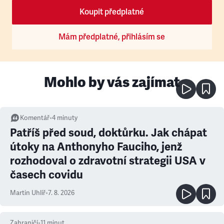
Koupit předplatné
Mám předplatné, přihlásím se
Mohlo by vás zajímat
Komentář
•
4
minuty
Patříš před soud, doktůrku. Jak chápat
útoky na Anthonyho Fauciho, jenž
rozhodoval o zdravotní strategii USA v
časech covidu
Martin Uhlíř
•
7. 8. 2026
Zahraničí
•
11
minut