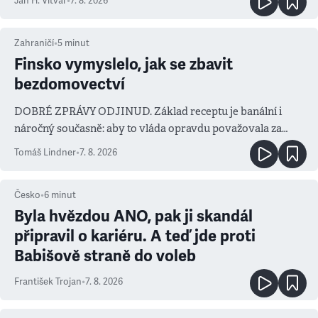
Jan H. Vitvar
•
7. 8. 2026
Zahraničí
•
5
minut
Finsko vymyslelo, jak se zbavit
bezdomovectví
DOBRÉ ZPRÁVY ODJINUD. Základ receptu je banální i
náročný současně: aby to vláda opravdu považovala za
prioritu
Tomáš Lindner
•
7. 8. 2026
Česko
•
6
minut
Byla hvězdou ANO, pak ji skandál
připravil o kariéru. A teď jde proti
Babišově straně do voleb
František Trojan
•
7. 8. 2026