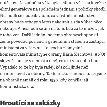
může být, že zmíněná věta byla jedinou věcí, na které se
elitní generálové na společném jednání s politiky shodli.
Neshodli se naopak v tom, co vlastně ministerstvo
obrany bude schopno letos nakoupit a zda vůbec něco
nakoupí. A neshodli se ani na tom, kdo za to může a jak
z toho ven. Další jednání na téma obranyschopnosti
země povedou poslanci s generálním štábem a zástupci
ministerstva v červnu. To trochu zlomyslně
komentovala ministryně obrany Karla Šlechtová (ANO)
slovy, že ona je v demisi a neví, co s ní v tu dobu bude.
Vypadalo to, že by byla raději kdekoli jinde než
na ministerstvu obrany. Takto rozkolísanou situaci jsme
na obraně neměli od roku 1990, kdy končila její
komunistická éra.
Hroutící se zakázky