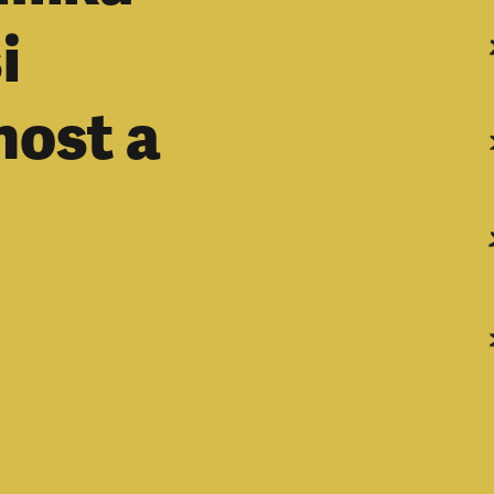
i
nost a