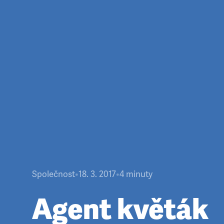
Společnost
•
18. 3. 2017
•
4
minuty
Agent květák