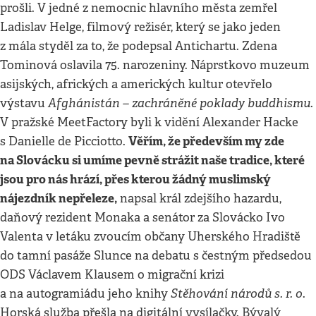
prošli. V jedné z nemocnic hlavního města zemřel
Ladislav Helge, filmový režisér, který se jako jeden
z mála styděl za to, že podepsal Antichartu. Zdena
Tominová oslavila 75. narozeniny. Náprstkovo muzeum
asijských, afrických a amerických kultur otevřelo
Afghánistán – zachráněné poklady buddhismu
výstavu
.
V pražské MeetFactory byli k vidění Alexander Hacke
Věřím, že především my zde
s Danielle de Picciotto.
na Slovácku si umíme pevně strážit naše tradice, které
jsou pro nás hrází, přes kterou žádný muslimský
nájezdník nepřeleze,
napsal král zdejšího hazardu,
daňový rezident Monaka a senátor za Slovácko Ivo
Valenta v letáku zvoucím občany Uherského Hradiště
do tamní pasáže Slunce na debatu s čestným předsedou
ODS Václavem Klausem o migrační krizi
Stěhování národů s. r. o
a na autogramiádu jeho knihy
.
Horská služba přešla na digitální vysílačky. Bývalý