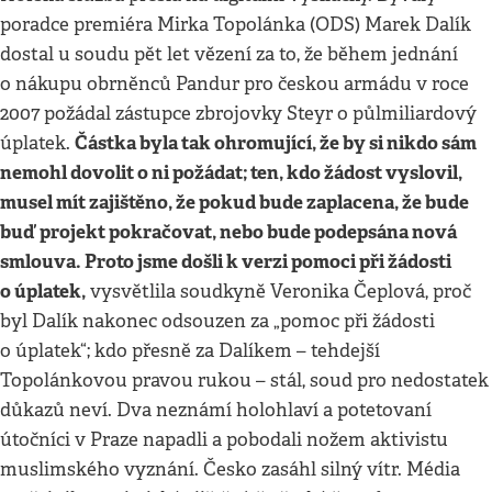
poradce premiéra Mirka Topolánka (ODS) Marek Dalík
dostal u soudu pět let vězení za to, že během jednání
o nákupu obrněnců Pandur pro českou armádu v roce
2007 požádal zástupce zbrojovky Steyr o půlmiliardový
Částka byla tak ohromující, že by si nikdo sám
úplatek.
nemohl dovolit o ni požádat; ten, kdo žádost vyslovil,
musel mít zajištěno, že pokud bude zaplacena, že bude
buď projekt pokračovat, nebo bude podepsána nová
smlouva. Proto jsme došli k verzi pomoci při žádosti
o úplatek,
vysvětlila soudkyně Veronika Čeplová, proč
byl Dalík nakonec odsouzen za „pomoc při žádosti
o úplatek“; kdo přesně za Dalíkem – tehdejší
Topolánkovou pravou rukou – stál, soud pro nedostatek
důkazů neví. Dva neznámí holohlaví a potetovaní
útočníci v Praze napadli a pobodali nožem aktivistu
muslimského vyznání. Česko zasáhl silný vítr. Média