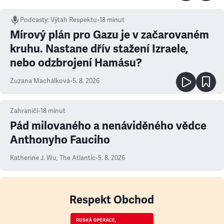
Podcasty
:
Výtah Respektu
•
18 minut
Mírový plán pro Gazu je v začarovaném
kruhu. Nastane dřív stažení Izraele,
nebo odzbrojení Hamásu?
Zuzana Machálková
•
5. 8. 2026
Zahraničí
•
18
minut
Pád milovaného a nenáviděného vědce
Anthonyho Fauciho
Katherine J. Wu
,
The Atlantic
•
5. 8. 2026
Respekt Obchod