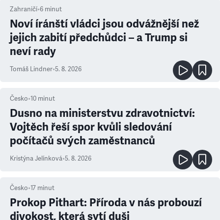
Zahraničí
•
6
minut
Noví íránští vládci jsou odvážnější než
jejich zabití předchůdci – a Trump si
neví rady
Tomáš Lindner
•
5. 8. 2026
Česko
•
10
minut
Dusno na ministerstvu zdravotnictví:
Vojtěch řeší spor kvůli sledování
počítačů svých zaměstnanců
Kristýna Jelínková
•
5. 8. 2026
Česko
•
17
minut
Prokop Pithart: Příroda v nás probouzí
divokost, která sytí duši