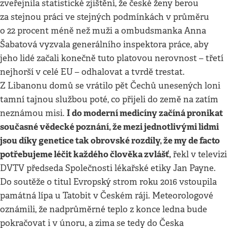
zveřejnila statistické zjištění, že české ženy berou
za stejnou práci ve stejných podmínkách v průměru
o 22 procent méně než muži a ombudsmanka Anna
Šabatová vyzvala generálního inspektora práce, aby
jeho lidé začali konečně tuto platovou nerovnost – třetí
nejhorší v celé EU – odhalovat a tvrdě trestat.
Z Libanonu domů se vrátilo pět Čechů unesených loni
tamní tajnou službou poté, co přijeli do země na zatím
I do moderní medicíny začíná pronikat
neznámou misi.
současné vědecké poznání, že mezi jednotlivými lidmi
jsou díky genetice tak obrovské rozdíly, že my de facto
potřebujeme léčit každého člověka zvlášť,
řekl v televizi
DVTV předseda Společnosti lékařské etiky Jan Payne.
Do soutěže o titul Evropský strom roku 2016 vstoupila
památná lípa u Tatobit v Českém ráji. Meteorologové
oznámili, že nadprůměrné teplo z konce ledna bude
pokračovat i v únoru, a zima se tedy do Česka