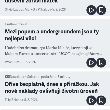
duševní zdraví matek
Silvie Lauder
,
Markéta Plíhalová
•
5. 8. 2026
Hudba
•
7
minut
Mezi popem a undergroundem jsou ty
nejlepší věci
Hudebního dramaturga Marka Mikiče, který stojí za
klubem Fuchs2 a koncertní sérií UGOT, nezajímají žánry,
ale atmosféra
Pavel Turek
•
5. 8. 2026
Newsletter
:
Sečteno, podtrženo
•
3
minuty
Dříve bezplatně, dnes s přirážkou. Jak
nové náklady ovlivňují životní úroveň
Filip Zelenka
•
5. 8. 2026