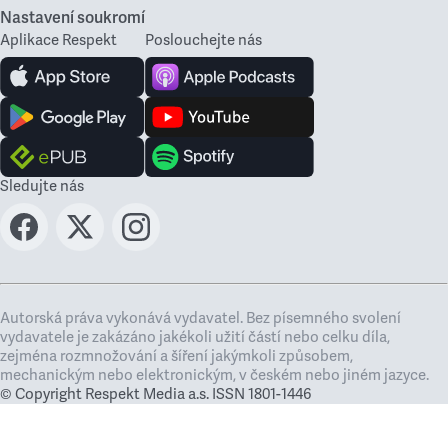
Nastavení soukromí
Aplikace Respekt
Poslouchejte nás
Sledujte nás
Autorská práva vykonává vydavatel. Bez písemného svolení
vydavatele je zakázáno jakékoli užití částí nebo celku díla,
zejména rozmnožování a šíření jakýmkoli způsobem,
mechanickým nebo elektronickým, v českém nebo jiném jazyce.
© Copyright Respekt Media a.s. ISSN 1801-1446