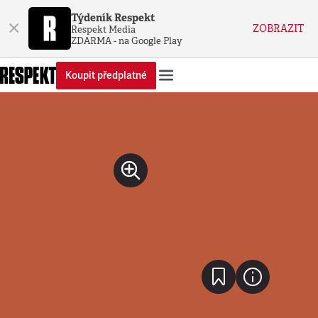
Týdeník Respekt
×
ZOBRAZIT
Respekt Media
ZDARMA - na Google Play
Koupit předplatné