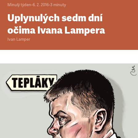
Minulý týden
•
6. 2. 2016
•
3
minuty
Uplynulých sedm dní
očima Ivana Lampera
Ivan Lamper