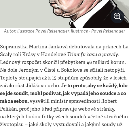
Autor: Ilustrace Pavel Reisenauer, Ilustrace - Pavel Reisenauer
Sopranistka Martina Janková debutovala na prknech La
Triumfu času a pravdy
Scaly rolí Krásy v Händelově
.
Lednový rozpočet skončil přebytkem 46 miliard korun.
Na dole Jeroným v Čisté u Sokolova se sčítali netopýři.
Teploty stoupající až k 15 stupňům způsobily, že v lesích
Je to proto, aby se každý, kdo
začalo růst Jidášovo ucho.
se jde soudit, mohl podívat, jak vypadá jeho soudce a co
má za sebou,
vysvětlil ministr spravedlnosti Robert
Pelikán, proč jeho úřad připravuje webové stránky,
na kterých budou fotky všech soudců včetně stručného
životopisu – jaké školy vystudovali a jakými soudy už