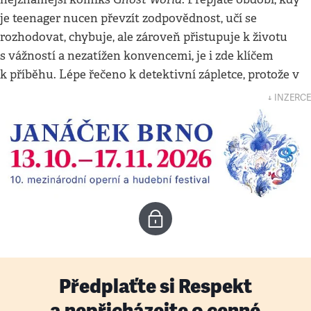
je teenager nucen převzít zodpovědnost, učí se
rozhodovat, chybuje, ale zároveň přistupuje k životu
s vážností a nezatížen konvencemi, je i zde klíčem
k příběhu. Lépe řečeno k detektivní zápletce, protože v
↓ INZERCE
Předplaťte si Respekt
a nepřicházejte o cenné