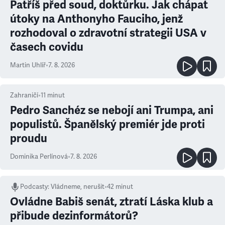
Patříš před soud, doktůrku. Jak chápat
útoky na Anthonyho Fauciho, jenž
rozhodoval o zdravotní strategii USA v
časech covidu
Martin Uhlíř
•
7. 8. 2026
Zahraničí
•
11
minut
Pedro Sanchéz se nebojí ani Trumpa, ani
populistů. Španělský premiér jde proti
proudu
Dominika Perlínová
•
7. 8. 2026
Podcasty
:
Vládneme, nerušit
•
42 minut
Ovládne Babiš senát, ztratí Láska klub a
přibude dezinformátorů?