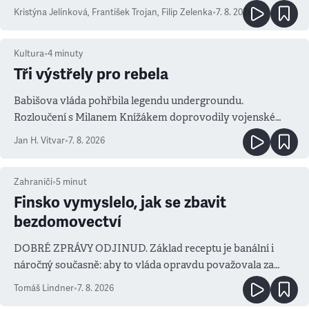
Kristýna Jelínková
,
František Trojan
,
Filip Zelenka
•
7. 8. 2026
Kultura
•
4
minuty
Tři výstřely pro rebela
Babišova vláda pohřbila legendu undergroundu.
Rozloučení s Milanem Knížákem doprovodily vojenské
salvy i kritika pokrokářů
Jan H. Vitvar
•
7. 8. 2026
Zahraničí
•
5
minut
Finsko vymyslelo, jak se zbavit
bezdomovectví
DOBRÉ ZPRÁVY ODJINUD. Základ receptu je banální i
náročný současně: aby to vláda opravdu považovala za
prioritu
Tomáš Lindner
•
7. 8. 2026