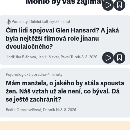
Mohlo by vás zajímat
Podcasty
:
Dělníci kultury
•
52 minut
Čím lidi spojoval Glen Hansard? A jaká
byla nejtěžší filmová role jinanu
dvoulaločného?
Jindřiška Bláhová
,
Jan H. Vitvar
,
Pavel Turek
•
8. 8. 2026
Psychologická poradna
•
4
minuty
Mám manžela, o jakého by stála spousta
žen. Náš vztah už ale není, co býval. Dá
se ještě zachránit?
Beáta Obradovičová
,
Denník N
•
8. 8. 2026