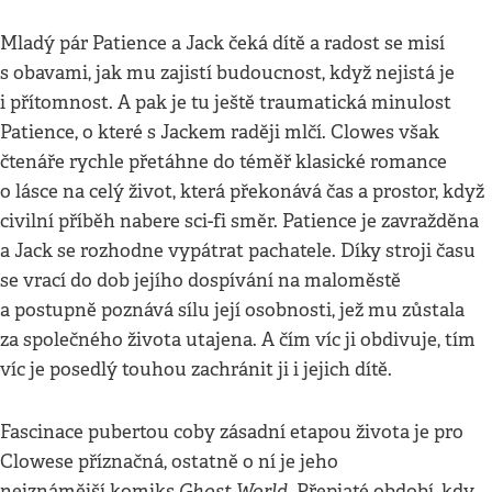
Mladý pár Patience a Jack čeká dítě a radost se misí
s obavami, jak mu zajistí budoucnost, když nejistá je
i přítomnost. A pak je tu ještě traumatická minulost
Patience, o které s Jackem raději mlčí. Clowes však
čtenáře rychle přetáhne do téměř klasické romance
o lásce na celý život, která překonává čas a prostor, když
civilní příběh nabere sci-fi směr. Patience je zavražděna
a Jack se rozhodne vypátrat pachatele. Díky stroji času
se vrací do dob jejího dospívání na maloměstě
a postupně poznává sílu její osobnosti, jež mu zůstala
za společného života utajena. A čím víc ji obdivuje, tím
víc je posedlý touhou zachránit ji i jejich dítě.
Fascinace pubertou coby zásadní etapou života je pro
Clowese příznačná, ostatně o ní je jeho
Ghost World
nejznámější komiks
. Přepjaté období, kdy