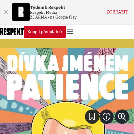
Týdeník Respekt
×
ZOBRAZIT
Respekt Media
ZDARMA - na Google Play
Koupit předplatné