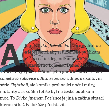
Kultura
•
22. 10. 2016
•
2
minuty
Dívka jménem Patience
Daniel Clowes
Kateřina Čopjaková
A
Dívka jménem Patience
lbum
je druhou
a lepší šancí, aby si tuzemské publikum
našlo cestu k legendě amerického
nezávislého komiksu Danielu Clowesovi.
Jako
V roce 2005 vyšla v češtině jeho grafická novela
sametová rukavice odlitá ze železa
z dnes už kultovní
Eightball
série
, ale komiks prolínající noční můry,
mutanty a sexuální fetiše byl na české publikum
Dívka jménem Patience
moc. To
je jiná a začíná situací,
kterou si každý dokáže představit.