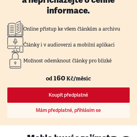
informace.
Online přístup ke všem článkům a archivu
Články i v audioverzi a mobilní aplikaci
Možnost odemknout články pro blízké
160
od
Kč/měsíc
Koupit předplatné
Mám předplatné, přihlásím se