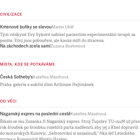
CIVILIZACE
Kmenové buňky se slevou
Martin Uhlíř
Tým vědkyně Evy Sykové nabízel pacientům experimentální terapii za
peníze. Etici jsou pobouřeni, ale kauza míří do ztracena.
Na záchodech zcela sami
Zuzana Boehmová
MÍSTA, KDE SE POTKÁVÁME
Česká Sotheby’s
Kateřina Mázdrová
Praha: galerie a aukční dům Arthouse Hejtmánek
OD VĚCI
Naganský expres na poslední cestě
Kateřina Mázdrová
Říkalo se mu Zuzanka či Naganský expres. Stroj Tupolev TU-154M už přes
rok šroubek po šroubku rozebírá parta nadšenců, aby jej z Kbel dopravili
do moravských Kunovic. „Sešrotování si nezaslouží,“ říká šéf Leteckého
muzea v Kunovicích Martin Hrabec.