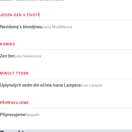
JEDEN DEN V ŽIVOTĚ
Nevidomý s blondýnou
Jana Modlitbová
KOMIKS
Zen žen
Lela Geislerová
MINULÝ TÝDEN
Uplynulých sedm dní očima Ivana Lampera
Ivan Lamper
PŘIPRAVUJEME
Připravujeme
Respekt