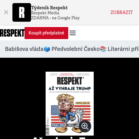
Týdeník Respekt
×
ZOBRAZIT
Respekt Media
ZDARMA - na Google Play
Koupit předplatné
Babišova vláda
🗳️ Předvolební Česko
📚 Literární př