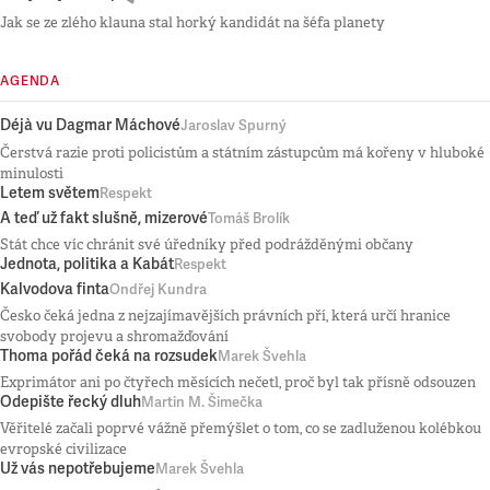
Jak se ze zlého klauna stal horký kandidát na šéfa planety
AGENDA
Déjà vu Dagmar Máchové
Jaroslav Spurný
Čerstvá razie proti policistům a státním zástupcům má kořeny v hluboké
minulosti
Letem světem
Respekt
A teď už fakt slušně, mizerové
Tomáš Brolík
Stát chce víc chránit své úředníky před podrážděnými občany
Jednota, politika a Kabát
Respekt
Kalvodova finta
Ondřej Kundra
Česko čeká jedna z nejzajímavějších právních pří, která určí hranice
svobody projevu a shromažďování
Thoma pořád čeká na rozsudek
Marek Švehla
Exprimátor ani po čtyřech měsících nečetl, proč byl tak přísně odsouzen
Odepište řecký dluh
Martin M. Šimečka
Věřitelé začali poprvé vážně přemýšlet o tom, co se zadluženou kolébkou
evropské civilizace
Už vás nepotřebujeme
Marek Švehla