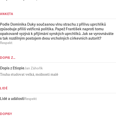
ANKETA
Podle Dominika Duky současnou vlnu strachu z přílivu uprchlíků
způsobuje příliš vstřícná politika. Papež František naproti tomu
opakovaně vyzývá k přijímání syrských uprchlíků. Jak se vyrovnáváte
s tak rozdílným postojem dvou vrcholných církevních autorit?
Respekt
DOPIS Z…
Dopis z Etiopie
Jan Záhořík
Touha studovat velká, možnosti malé
LIDÉ
Lidé a události
Respekt
DOPISY