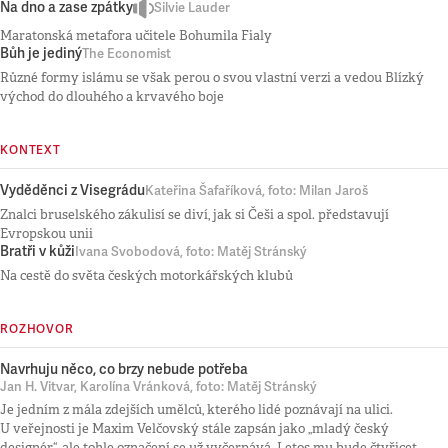
Na dno a zase zpátky
Silvie Lauder
Maratonská metafora učitele Bohumila Fialy
Bůh je jediný
The Economist
Různé formy islámu se však perou o svou vlastní verzi a vedou Blízký
východ do dlouhého a krvavého boje
KONTEXT
Vyděděnci z Visegrádu
Kateřina Šafaříková, foto: Milan Jaroš
Znalci bruselského zákulisí se diví, jak si Češi a spol. představují
Evropskou unii
Bratři v kůži
Ivana Svobodová, foto: Matěj Stránský
Na cestě do světa českých motorkářských klubů
ROZHOVOR
Navrhuju něco, co brzy nebude potřeba
Jan H. Vitvar, Karolína Vránková, foto: Matěj Stránský
Je jedním z mála zdejších umělců, kterého lidé poznávají na ulici.
U veřejnosti je Maxim Velčovský stále zapsán jako „mladý český
designér“, ale tohle označení se už vyčerpává. Letos mu bude čtyřicet,