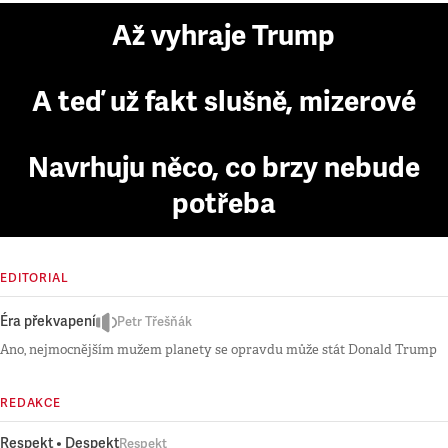
Až vyhraje Trump
A teď už fakt slušně, mizerové
Navrhuju něco, co brzy nebude
potřeba
EDITORIAL
Éra překvapení
Petr Třešňák
Ano, nejmocnějším mužem planety se opravdu může stát Donald Trump
REDAKCE
Respekt • Despekt
Respekt