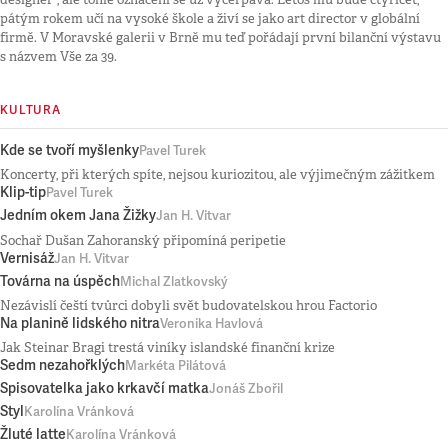
pátým rokem učí na vysoké škole a živí se jako art director v globální
firmě. V Moravské galerii v Brně mu teď pořádají první bilanční výstavu
s názvem Vše za 39.
KULTURA
Kde se tvoří myšlenky
Pavel Turek
Koncerty, při kterých spíte, nejsou kuriozitou, ale výjimečným zážitkem
Klip-tip
Pavel Turek
Jedním okem Jana Žižky
Jan H. Vitvar
Sochař Dušan Zahoranský připomíná peripetie
Vernisáž
Jan H. Vitvar
Továrna na úspěch
Michal Zlatkovský
Nezávislí čeští tvůrci dobyli svět budovatelskou hrou Factorio
Na planině lidského nitra
Veronika Havlová
Jak Steinar Bragi trestá viníky islandské finanční krize
Sedm nezahořklých
Markéta Pilátová
Spisovatelka jako krkavčí matka
Jonáš Zbořil
Styl
Karolína Vránková
Žluté latte
Karolína Vránková