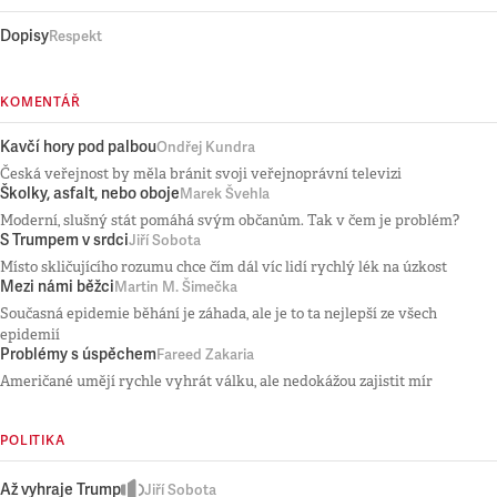
Dopisy
Respekt
KOMENTÁŘ
Kavčí hory pod palbou
Ondřej Kundra
Česká veřejnost by měla bránit svoji veřejnoprávní televizi
Školky, asfalt, nebo oboje
Marek Švehla
Moderní, slušný stát pomáhá svým občanům. Tak v čem je problém?
S Trumpem v srdci
Jiří Sobota
Místo skličujícího rozumu chce čím dál víc lidí rychlý lék na úzkost
Mezi námi běžci
Martin M. Šimečka
Současná epidemie běhání je záhada, ale je to ta nejlepší ze všech
epidemií
Problémy s úspěchem
Fareed Zakaria
Američané umějí rychle vyhrát válku, ale nedokážou zajistit mír
POLITIKA
Až vyhraje Trump
Jiří Sobota