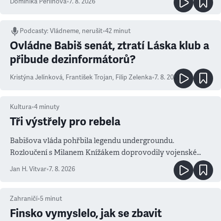
Dominika Perlínová
•
7. 8. 2026
Podcasty
:
Vládneme, nerušit
•
42 minut
Ovládne Babiš senát, ztratí Láska klub a
přibude dezinformátorů?
Kristýna Jelínková
,
František Trojan
,
Filip Zelenka
•
7. 8. 2026
Kultura
•
4
minuty
Tři výstřely pro rebela
Babišova vláda pohřbila legendu undergroundu.
Rozloučení s Milanem Knížákem doprovodily vojenské
salvy i kritika pokrokářů
Jan H. Vitvar
•
7. 8. 2026
Zahraničí
•
5
minut
Finsko vymyslelo, jak se zbavit