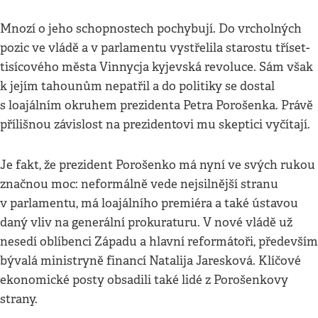
Mnozí o jeho schopnostech pochybují. Do vrcholných
pozic ve vládě a v parlamentu vystřelila starostu tříset-
tisícového města Vinnycja kyjevská revoluce. Sám však
k jejím tahounům nepatřil a do politiky se dostal
s loajálním okruhem prezidenta Petra Porošenka. Právě
přílišnou závislost na prezidentovi mu skeptici vyčítají.
Je fakt, že prezident Porošenko má nyní ve svých rukou
značnou moc: neformálně vede nejsilnější stranu
v parlamentu, má loajálního premiéra a také ústavou
daný vliv na generální prokuraturu. V nové vládě už
nesedí oblíbenci Západu a hlavní reformátoři, především
bývalá ministryně financí Natalija Jaresková. Klíčové
ekonomické posty obsadili také lidé z Porošenkovy
strany.