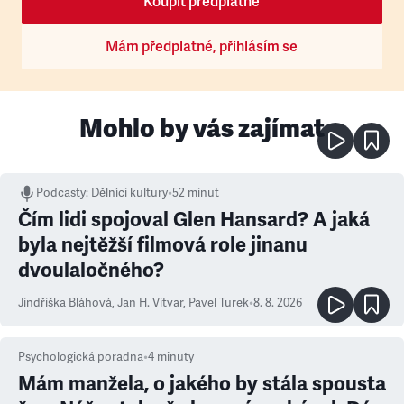
Koupit předplatné
Mám předplatné, přihlásím se
Mohlo by vás zajímat
Podcasty
:
Dělníci kultury
•
52 minut
Čím lidi spojoval Glen Hansard? A jaká
byla nejtěžší filmová role jinanu
dvoulaločného?
Jindřiška Bláhová
,
Jan H. Vitvar
,
Pavel Turek
•
8. 8. 2026
Psychologická poradna
•
4
minuty
Mám manžela, o jakého by stála spousta