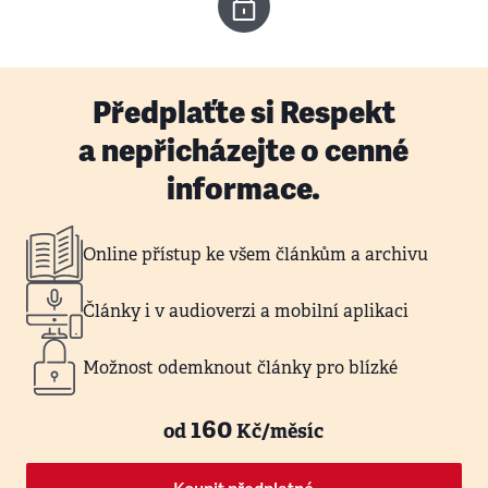
Předplaťte si Respekt
a nepřicházejte o cenné
informace.
Online přístup ke všem článkům a archivu
Články i v audioverzi a mobilní aplikaci
Možnost odemknout články pro blízké
160
od
Kč/měsíc