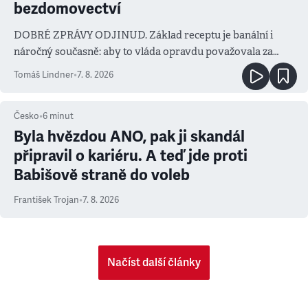
bezdomovectví
DOBRÉ ZPRÁVY ODJINUD. Základ receptu je banální i
náročný současně: aby to vláda opravdu považovala za
prioritu
Tomáš Lindner
•
7. 8. 2026
Česko
•
6
minut
Byla hvězdou ANO, pak ji skandál
připravil o kariéru. A teď jde proti
Babišově straně do voleb
František Trojan
•
7. 8. 2026
Načíst další články