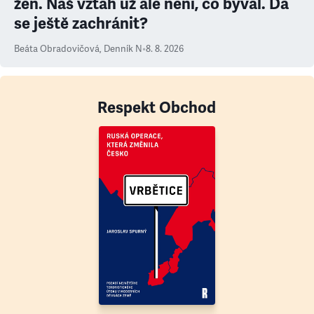
žen. Náš vztah už ale není, co býval. Dá
se ještě zachránit?
Beáta Obradovičová
,
Denník N
•
8. 8. 2026
Respekt Obchod