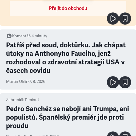
Přejít do obchodu
Komentář
•
4
minuty
Patříš před soud, doktůrku. Jak chápat
útoky na Anthonyho Fauciho, jenž
rozhodoval o zdravotní strategii USA v
časech covidu
Martin Uhlíř
•
7. 8. 2026
Zahraničí
•
11
minut
Pedro Sanchéz se nebojí ani Trumpa, ani
populistů. Španělský premiér jde proti
proudu