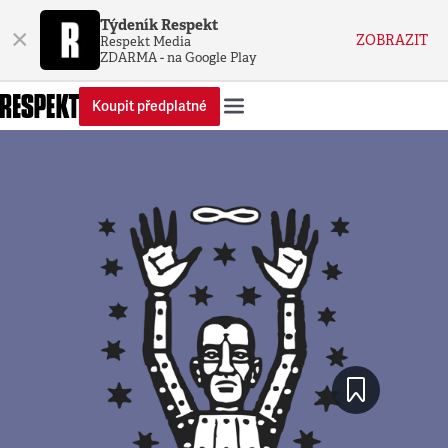
Týdeník Respekt
×
ZOBRAZIT
Respekt Media
ZDARMA - na Google Play
Koupit předplatné