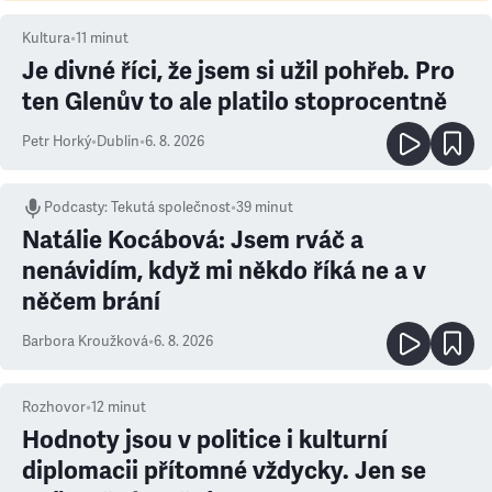
Kultura
•
11
minut
Je divné říci, že jsem si užil pohřeb. Pro
ten Glenův to ale platilo stoprocentně
Petr Horký
•
Dublin
•
6. 8. 2026
Podcasty
:
Tekutá společnost
•
39 minut
Natálie Kocábová: Jsem rváč a
nenávidím, když mi někdo říká ne a v
něčem brání
Barbora Kroužková
•
6. 8. 2026
Rozhovor
•
12
minut
Hodnoty jsou v politice i kulturní
diplomacii přítomné vždycky. Jen se