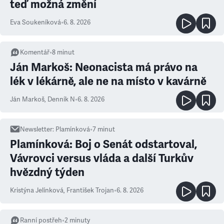
teď možná změní
Eva Soukeníková
•
6. 8. 2026
Komentář
•
8
minut
Ján Markoš: Neonacista má právo na
lék v lékárně, ale ne na místo v kavárně
Ján Markoš
,
Denník N
•
6. 8. 2026
Newsletter
:
Plamínková
•
7
minut
Plamínková: Boj o Senát odstartoval,
Vávrovci versus vláda a další Turkův
hvězdný týden
Kristýna Jelínková
,
František Trojan
•
6. 8. 2026
Ranní postřeh
•
2
minuty