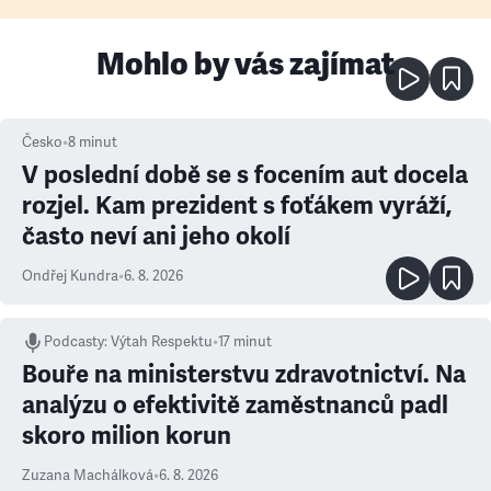
Mohlo by vás zajímat
Česko
•
8
minut
V poslední době se s focením aut docela
rozjel. Kam prezident s foťákem vyráží,
často neví ani jeho okolí
Ondřej Kundra
•
6. 8. 2026
Podcasty
:
Výtah Respektu
•
17 minut
Bouře na ministerstvu zdravotnictví. Na
analýzu o efektivitě zaměstnanců padl
skoro milion korun
Zuzana Machálková
•
6. 8. 2026