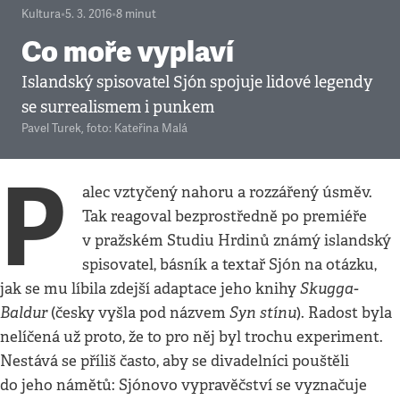
Kultura
•
5. 3. 2016
•
8
minut
Co moře vyplaví
Islandský spisovatel Sjón spojuje lidové legendy
se surrealismem i punkem
Pavel Turek
,
foto: Kateřina Malá
P
alec vztyčený nahoru a rozzářený úsměv.
Tak reagoval bezprostředně po premiéře
v pražském Studiu Hrdinů známý islandský
spisovatel, básník a textař Sjón na otázku,
Skugga-
jak se mu líbila zdejší adaptace jeho knihy
Baldur
Syn stínu
(česky vyšla pod názvem
). Radost byla
nelíčená už proto, že to pro něj byl trochu experiment.
Nestává se příliš často, aby se divadelníci pouštěli
do jeho námětů: Sjónovo vypravěčství se vyznačuje