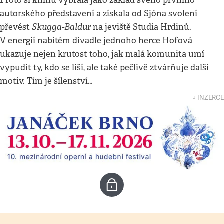
Proto si knihu vybrala jako základ svého prvního
autorského představení a získala od Sjóna svolení
Skugga-Baldur
převést
na jeviště Studia Hrdinů.
V energií nabitém divadle jednoho herce Hofová
ukazuje nejen krutost toho, jak malá komunita umí
vypudit ty, kdo se liší, ale také pečlivě ztvárňuje další
motiv. Tím je šílenství…
↓ INZERCE