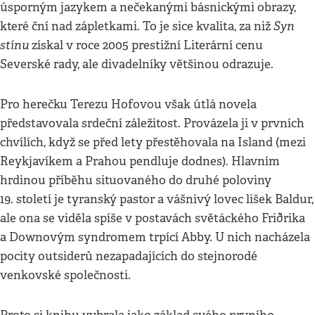
úsporným jazykem a nečekanými básnickými obrazy,
Syn
které ční nad zápletkami. To je sice kvalita, za niž
stínu
získal v roce 2005 prestižní Literární cenu
Severské rady, ale divadelníky většinou odrazuje.
Pro herečku Terezu Hofovou však útlá novela
představovala srdeční záležitost. Provázela ji v prvních
chvílích, když se před lety přestěhovala na Island (mezi
Reykjavíkem a Prahou pendluje dodnes). Hlavním
hrdinou příběhu situovaného do druhé poloviny
19. století je tyranský pastor a vášnivý lovec lišek Baldur,
ale ona se viděla spíše v postavách světáckého Friðrika
a Downovým syndromem trpící Abby. U nich nacházela
pocity outsiderů nezapadajících do stejnorodé
venkovské společnosti.