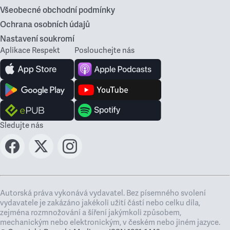
Všeobecné obchodní podmínky
Ochrana osobních údajů
Nastavení soukromí
Aplikace Respekt
Poslouchejte nás
Sledujte nás
Autorská práva vykonává vydavatel. Bez písemného svolení
vydavatele je zakázáno jakékoli užití částí nebo celku díla,
zejména rozmnožování a šíření jakýmkoli způsobem,
mechanickým nebo elektronickým, v českém nebo jiném jazyce.