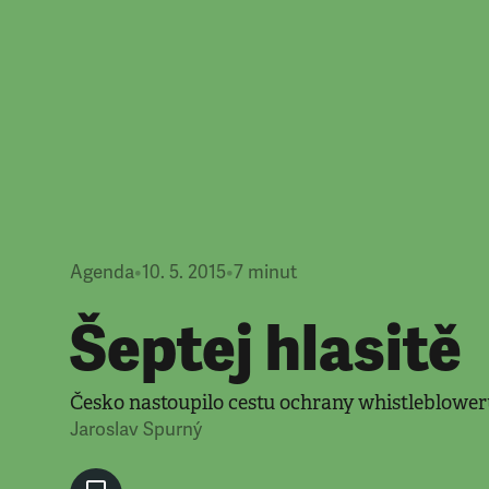
Agenda
•
10. 5. 2015
•
7
minut
Šeptej hlasitě
Česko nastoupilo cestu ochrany whistleblowe
Jaroslav Spurný