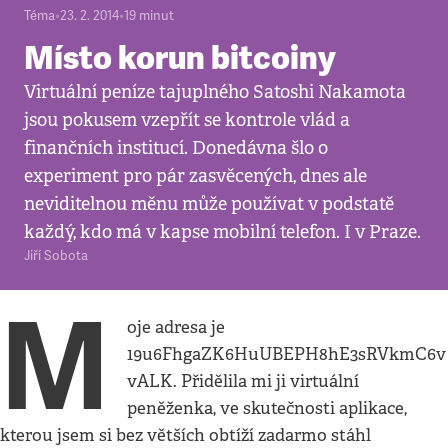
Téma
•
23. 2. 2014
•
19
minut
Místo korun bitcoiny
Virtuální peníze tajuplného Satoshi Nakamota
jsou pokusem vzepřít se kontrole vlád a
finančních institucí. Donedávna šlo o
experiment pro pár zasvěcených, dnes ale
neviditelnou měnu může používat v podstatě
každý, kdo má v kapse mobilní telefon. I v Praze.
Jiří Sobota
M
oje adresa je
19u6FhgaZK6HuUBEPH8hE3sRVkmC6v
vALK. Přidělila mi ji virtuální
peněženka, ve skutečnosti aplikace,
kterou jsem si bez větších obtíží zadarmo stáhl