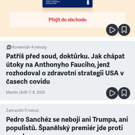
Přejít do obchodu
Komentář
•
4
minuty
Patříš před soud, doktůrku. Jak chápat
útoky na Anthonyho Fauciho, jenž
rozhodoval o zdravotní strategii USA v
časech covidu
Martin Uhlíř
•
7. 8. 2026
Zahraničí
•
11
minut
Pedro Sanchéz se nebojí ani Trumpa, ani
populistů. Španělský premiér jde proti