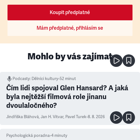
Koupit předplatné
Mám předplatné, přihlásím se
Mohlo by vás zajímat
Podcasty
:
Dělníci kultury
•
52 minut
Čím lidi spojoval Glen Hansard? A jaká
byla nejtěžší filmová role jinanu
dvoulaločného?
Jindřiška Bláhová
,
Jan H. Vitvar
,
Pavel Turek
•
8. 8. 2026
Psychologická poradna
•
4
minuty