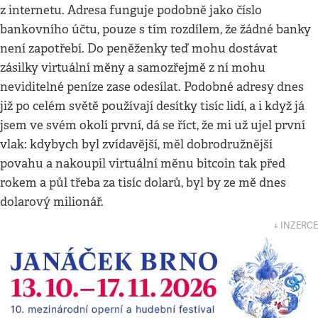
z internetu. Adresa funguje podobně jako číslo
bankovního účtu, pouze s tím rozdílem, že žádné banky
není zapotřebí. Do peněženky teď mohu dostávat
zásilky virtuální měny a samozřejmě z ní mohu
neviditelné peníze zase odesílat. Podobné adresy dnes
již po celém světě používají desítky tisíc lidí, a i když já
jsem ve svém okolí první, dá se říct, že mi už ujel první
vlak: kdybych byl zvídavější, měl dobrodružnější
povahu a nakoupil virtuální měnu bitcoin tak před
rokem a půl třeba za tisíc dolarů, byl by ze mě dnes
dolarový milionář.
↓ INZERCE