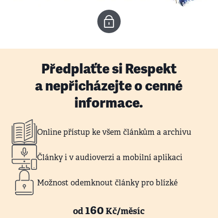
Předplaťte si Respekt
a nepřicházejte o cenné
informace.
Online přístup ke všem článkům a archivu
Články i v audioverzi a mobilní aplikaci
Možnost odemknout články pro blízké
160
od
Kč/měsíc