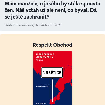
Mám manžela, o jakého by stála spousta
žen. Náš vztah už ale není, co býval. Dá
se ještě zachránit?
Beáta Obradovičová
,
Denník N
•
8. 8. 2026
Respekt Obchod