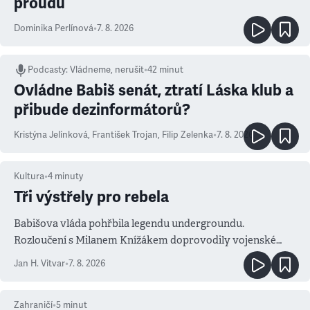
proudu
Dominika Perlínová
•
7. 8. 2026
Podcasty
:
Vládneme, nerušit
•
42 minut
Ovládne Babiš senát, ztratí Láska klub a
přibude dezinformátorů?
Kristýna Jelínková
,
František Trojan
,
Filip Zelenka
•
7. 8. 2026
Kultura
•
4
minuty
Tři výstřely pro rebela
Babišova vláda pohřbila legendu undergroundu.
Rozloučení s Milanem Knížákem doprovodily vojenské
salvy i kritika pokrokářů
Jan H. Vitvar
•
7. 8. 2026
Zahraničí
•
5
minut