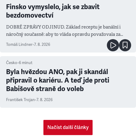
Finsko vymyslelo, jak se zbavit
bezdomovectví
DOBRÉ ZPRÁVY ODJINUD. Základ receptu je banální i
náročný současně: aby to vláda opravdu považovala za
prioritu
Tomáš Lindner
•
7. 8. 2026
Česko
•
6
minut
Byla hvězdou ANO, pak ji skandál
připravil o kariéru. A teď jde proti
Babišově straně do voleb
František Trojan
•
7. 8. 2026
Načíst další články