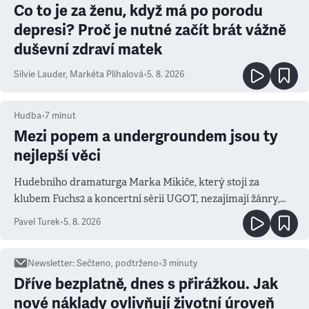
Co to je za ženu, když má po porodu
depresi? Proč je nutné začít brát vážně
duševní zdraví matek
Silvie Lauder
,
Markéta Plíhalová
•
5. 8. 2026
Hudba
•
7
minut
Mezi popem a undergroundem jsou ty
nejlepší věci
Hudebního dramaturga Marka Mikiče, který stojí za
klubem Fuchs2 a koncertní sérií UGOT, nezajímají žánry,
ale atmosféra
Pavel Turek
•
5. 8. 2026
Newsletter
:
Sečteno, podtrženo
•
3
minuty
Dříve bezplatně, dnes s přirážkou. Jak
nové náklady ovlivňují životní úroveň