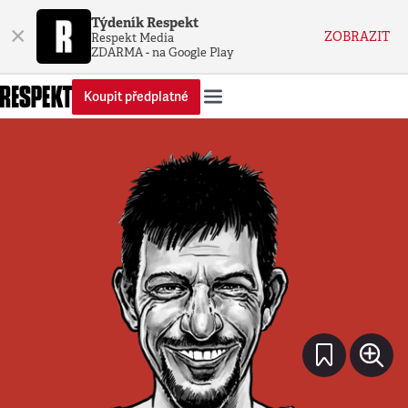
Týdeník Respekt
×
ZOBRAZIT
Respekt Media
ZDARMA - na Google Play
Koupit předplatné