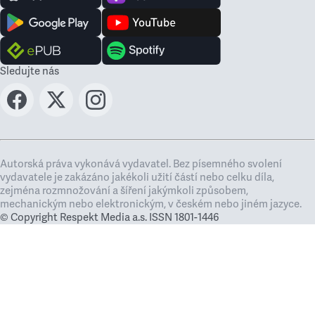
Sledujte nás
Autorská práva vykonává vydavatel. Bez písemného svolení
vydavatele je zakázáno jakékoli užití částí nebo celku díla,
zejména rozmnožování a šíření jakýmkoli způsobem,
mechanickým nebo elektronickým, v českém nebo jiném jazyce.
© Copyright Respekt Media a.s. ISSN 1801-1446