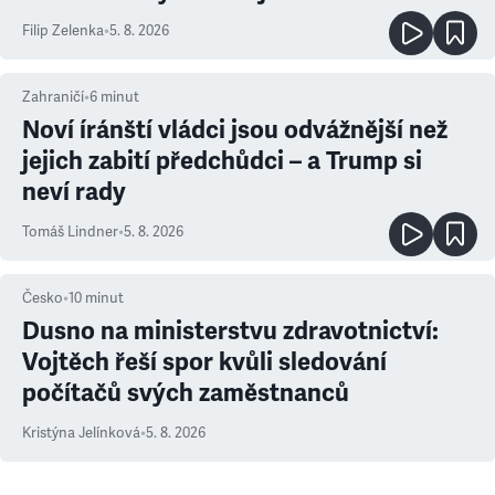
Filip Zelenka
•
5. 8. 2026
Zahraničí
•
6
minut
Noví íránští vládci jsou odvážnější než
jejich zabití předchůdci – a Trump si
neví rady
Tomáš Lindner
•
5. 8. 2026
Česko
•
10
minut
Dusno na ministerstvu zdravotnictví:
Vojtěch řeší spor kvůli sledování
počítačů svých zaměstnanců
Kristýna Jelínková
•
5. 8. 2026