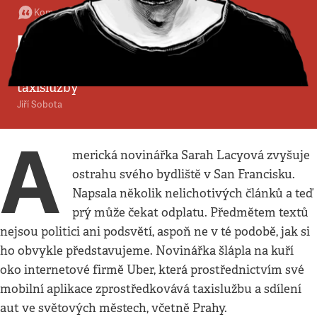
Komentář
•
23. 11. 2014
•
4
minuty
Ubersamci
Temné stránky nového hitu (i pražské)
taxislužby
Jiří Sobota
A
merická novinářka Sarah Lacyová zvyšuje
ostrahu svého bydliště v San Francisku.
Napsala několik nelichotivých článků a teď
prý může čekat odplatu. Předmětem textů
nejsou politici ani podsvětí, aspoň ne v té podobě, jak si
ho obvykle představujeme. Novinářka šlápla na kuří
oko internetové firmě Uber, která prostřednictvím své
mobilní aplikace zprostředkovává taxislužbu a sdílení
aut ve světových městech, včetně Prahy.