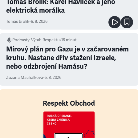
Tomáš Brolík: Karel Havlíček a jeho
elektrická morálka
Tomáš Brolík
•
6. 8. 2026
Podcasty
:
Výtah Respektu
•
18 minut
Mírový plán pro Gazu je v začarovaném
kruhu. Nastane dřív stažení Izraele,
nebo odzbrojení Hamásu?
Zuzana Machálková
•
5. 8. 2026
Respekt Obchod