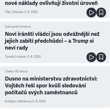
nové náklady ovlivňují životní úroveň
Filip Zelenka
•
5. 8. 2026
Zahraničí
•
6
minut
Noví íránští vládci jsou odvážnější než
jejich zabití předchůdci – a Trump si
neví rady
Tomáš Lindner
•
5. 8. 2026
Česko
•
10
minut
Dusno na ministerstvu zdravotnictví:
Vojtěch řeší spor kvůli sledování
počítačů svých zaměstnanců
Kristýna Jelínková
•
5. 8. 2026