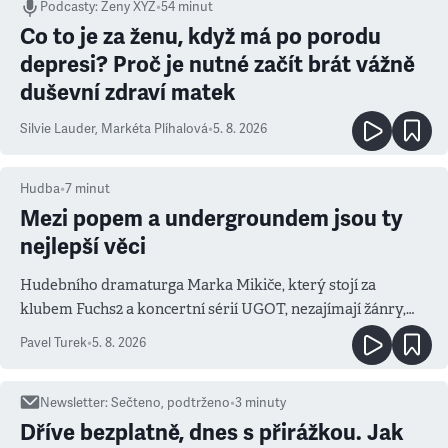
Podcasty
:
Ženy XYZ
•
54 minut
Co to je za ženu, když má po porodu
depresi? Proč je nutné začít brát vážně
duševní zdraví matek
Silvie Lauder
,
Markéta Plíhalová
•
5. 8. 2026
Hudba
•
7
minut
Mezi popem a undergroundem jsou ty
nejlepší věci
Hudebního dramaturga Marka Mikiče, který stojí za
klubem Fuchs2 a koncertní sérií UGOT, nezajímají žánry,
ale atmosféra
Pavel Turek
•
5. 8. 2026
Newsletter
:
Sečteno, podtrženo
•
3
minuty
Dříve bezplatně, dnes s přirážkou. Jak