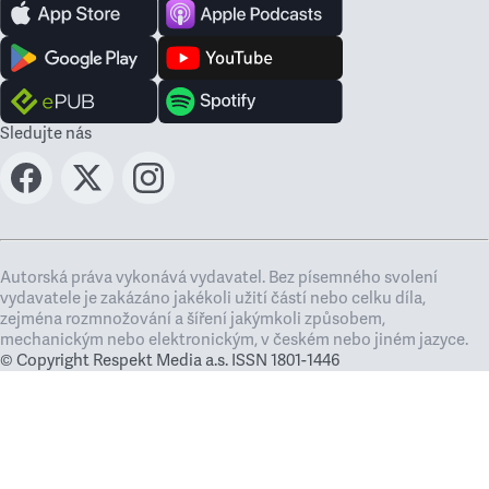
Sledujte nás
Autorská práva vykonává vydavatel. Bez písemného svolení
vydavatele je zakázáno jakékoli užití částí nebo celku díla,
zejména rozmnožování a šíření jakýmkoli způsobem,
mechanickým nebo elektronickým, v českém nebo jiném jazyce.
© Copyright Respekt Media a.s. ISSN 1801-1446