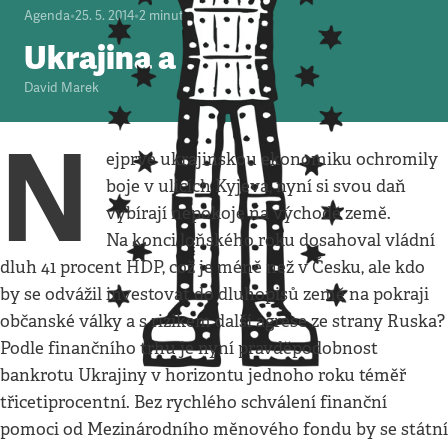
Agenda
•
25. 5. 2014
•
2
minuty
Ukrajina a MMF
David Marek
N
ejprve ukrajinskou ekonomiku ochromily
boje v ulicích Kyjeva, nyní si svou daň
vybírají nepokoje na východě země.
Na konci loňského roku dosahoval vládní
dluh 41 procent HDP, což je méně než v Česku, ale kdo
by se odvážil investovat do dluhopisů země na pokraji
občanské války a s rizikem další agrese ze strany Ruska?
Podle finančního trhu je nyní pravděpodobnost
bankrotu Ukrajiny v horizontu jednoho roku téměř
třicetiprocentní. Bez rychlého schválení finanční
pomoci od Mezinárodního měnového fondu by se státní