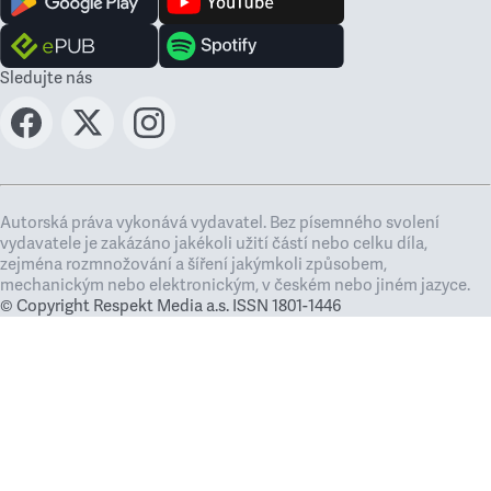
Sledujte nás
Autorská práva vykonává vydavatel. Bez písemného svolení
vydavatele je zakázáno jakékoli užití částí nebo celku díla,
zejména rozmnožování a šíření jakýmkoli způsobem,
mechanickým nebo elektronickým, v českém nebo jiném jazyce.
© Copyright Respekt Media a.s. ISSN 1801-1446