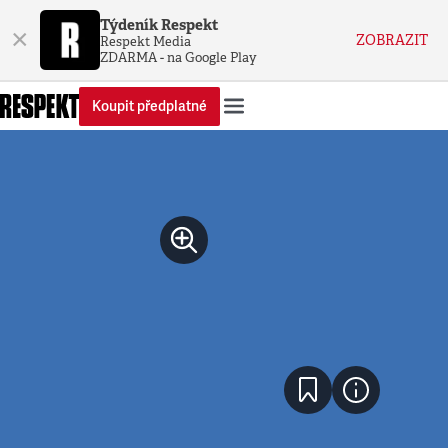
Týdeník Respekt
×
ZOBRAZIT
Respekt Media
ZDARMA - na Google Play
Koupit předplatné