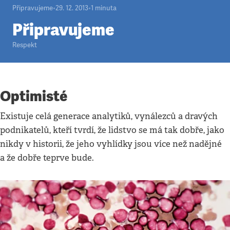
Připravujeme
•
29. 12. 2013
•
1
minuta
Připravujeme
Respekt
Optimisté
Existuje celá generace analytiků, vynálezců a dravých
podnikatelů, kteří tvrdí, že lidstvo se má tak dobře, jako
nikdy v historii, že jeho vyhlídky jsou více než nadějné
a že dobře teprve bude.