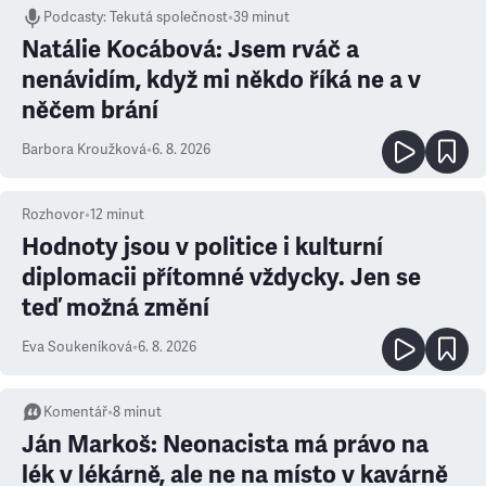
Podcasty
:
Tekutá společnost
•
39 minut
Natálie Kocábová: Jsem rváč a
nenávidím, když mi někdo říká ne a v
něčem brání
Barbora Kroužková
•
6. 8. 2026
Rozhovor
•
12
minut
Hodnoty jsou v politice i kulturní
diplomacii přítomné vždycky. Jen se
teď možná změní
Eva Soukeníková
•
6. 8. 2026
Komentář
•
8
minut
Ján Markoš: Neonacista má právo na
lék v lékárně, ale ne na místo v kavárně