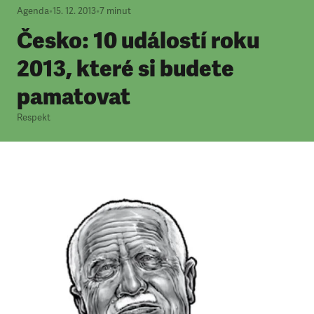
Agenda
•
15. 12. 2013
•
7
minut
Česko: 10 událostí roku
2013, které si budete
pamatovat
Respekt