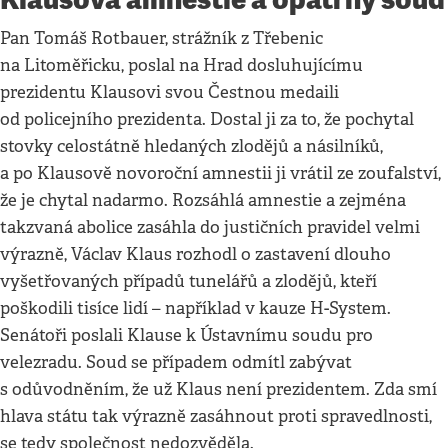
Pan Tomáš Rotbauer, strážník z Třebenic
na Litoměřicku, poslal na Hrad dosluhujícímu
prezidentu Klausovi svou Čestnou medaili
od policejního prezidenta. Dostal ji za to, že pochytal
stovky celostátně hledaných zlodějů a násilníků,
a po Klausově novoroční amnestii ji vrátil ze zoufalství,
že je chytal nadarmo. Rozsáhlá amnestie a zejména
takzvaná abolice zasáhla do justičních pravidel velmi
výrazně, Václav Klaus rozhodl o zastavení dlouho
vyšetřovaných případů tunelářů a zlodějů, kteří
poškodili tisíce lidí – například v kauze H-System.
Senátoři poslali Klause k Ústavnímu soudu pro
velezradu. Soud se případem odmítl zabývat
s odůvodněním, že už Klaus není prezidentem. Zda smí
hlava státu tak výrazně zasáhnout proti spravedlnosti,
se tedy společnost nedozvěděla.