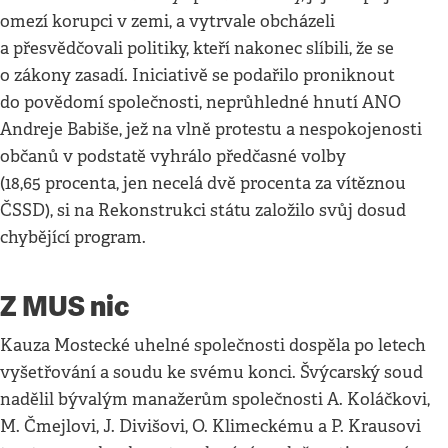
omezí korupci v zemi, a vytrvale obcházeli
a přesvědčovali politiky, kteří nakonec slíbili, že se
o zákony zasadí. Iniciativě se podařilo proniknout
do povědomí společnosti, neprůhledné hnutí ANO
Andreje Babiše, jež na vlně protestu a nespokojenosti
občanů v podstatě vyhrálo předčasné volby
(18,65 procenta, jen necelá dvě procenta za vítěznou
ČSSD), si na Rekonstrukci státu založilo svůj dosud
chybějící program.
Z MUS nic
Kauza Mostecké uhelné společnosti dospěla po letech
vyšetřování a soudu ke svému konci. Švýcarský soud
nadělil bývalým manažerům společnosti A. Koláčkovi,
M. Čmejlovi, J. Divišovi, O. Klimeckému a P. Krausovi