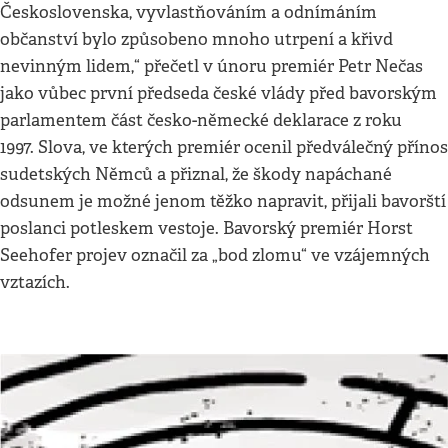
Československa, vyvlastňováním a odnímáním
občanství bylo způsobeno mnoho utrpení a křivd
nevinným lidem,“ přečetl v únoru premiér Petr Nečas
jako vůbec první předseda české vlády před bavorským
parlamentem část česko-německé deklarace z roku
1997. Slova, ve kterých premiér ocenil předválečný přínos
sudetských Němců a přiznal, že škody napáchané
odsunem je možné jenom těžko napravit, přijali bavorští
poslanci potleskem vestoje. Bavorský premiér Horst
Seehofer projev označil za „bod zlomu“ ve vzájemných
vztazích.