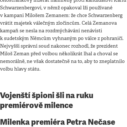
celostránkový inzerát namířený proti kandidátovi Karlu
Schwarzenbergovi, v němž opakoval lži používané
v kampani Milošem Zemanem: že chce Schwarzenberg
vrátit majetek válečným zločincům. Celá Zemanova
kampaň se nesla na rozdmýchávání nenávisti
k sudetským Němcům vyhnaným po válce z pohraničí.
Nejvyšší správní soud nakonec rozhodl, že prezident
Miloš Zeman před volbou několikrát lhal a choval se
nemorálně, ne však dostatečně na to, aby to zneplatnilo
volbu hlavy státu.
Vojenští špioni šli na ruku
premiérově milence
Milenka premiéra Petra Nečase