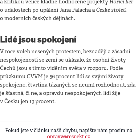
Hořící keř
a kritikou velice kladně hodnocené projekty
České století
o událostech po upálení Jana Palacha a
o moderních českých dějinách.
Lidé jsou spokojení
V roce voleb nesených protestem, beznadějí a zásadní
nespokojeností se zemí se ukázalo, že osobní životy
Čechů jsou s tímto viděním světa v rozporu. Podle
průzkumu CVVM je 56 procent lidí se svými životy
spokojeno, čtvrtina tázaných se neumí rozhodnout, zda
je šťastná, či ne, a opravdu nespokojených lidí žije
v Česku jen 19 procent.
Pokud jste v článku našli chybu, napište nám prosím na
opravy@respekt.cz
.