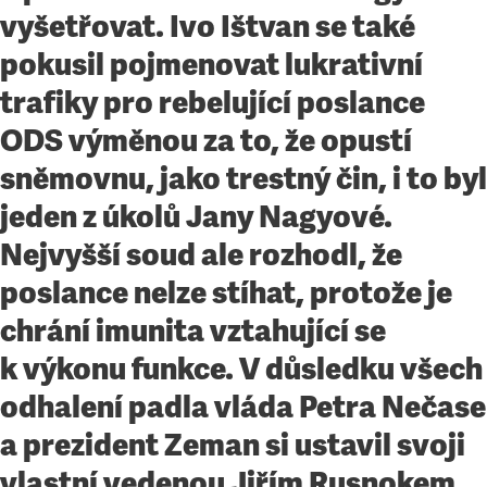
vyšetřovat. Ivo Ištvan se také
pokusil pojmenovat lukrativní
trafiky pro rebelující poslance
ODS výměnou za to, že opustí
sněmovnu, jako trestný čin, i to byl
jeden z úkolů Jany Nagyové.
Nejvyšší soud ale rozhodl, že
poslance nelze stíhat, protože je
chrání imunita vztahující se
k výkonu funkce. V důsledku všech
odhalení padla vláda Petra Nečase
a prezident Zeman si ustavil svoji
vlastní vedenou Jiřím Rusnokem.