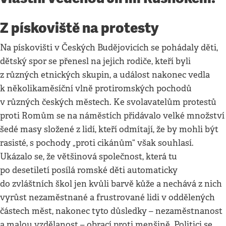
Z pískoviště na protesty
Na pískovišti v Českých Budějovicích se pohádaly děti,
dětský spor se přenesl na jejich rodiče, kteří byli
z různých etnických skupin, a událost nakonec vedla
k několikaměsíční vlně protiromských pochodů
v různých českých městech. Ke svolavatelům protestů
proti Romům se na náměstích přidávalo velké množství
šedé masy složené z lidí, kteří odmítají, že by mohli být
rasisté, s pochody „proti cikánům“ však souhlasí.
Ukázalo se, že většinová společnost, která tu
po desetiletí posílá romské děti automaticky
do zvláštních škol jen kvůli barvě kůže a nechává z nich
vyrůst nezaměstnané a frustrované lidi v oddělených
částech měst, nakonec tyto důsledky – nezaměstnanost
a malou vzdělanost – obrací proti menšině. Politici se