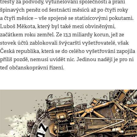
tresty za podvody, vytunelování společnosti a praní
špinavých peněz od šestnácti měsíců až po čtyři roky
a čtyři měsíce – vše spojené se statisícovými pokutami.
Luboš Měkota, který byl také mezi obviněnými,
začátkem roku zemřel. Ze 13,3 miliardy korun, jež ze
stovek účtů zablokovali švýcarští vyšetřovatelé, však
Česká republika, která se do celého vyšetřování zapojila
příliš pozdě, nemusí uvidět nic. Jedinou nadějí je pro ni
teď občanskoprávní řízení.