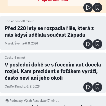
Společnost
•
10
minut
Před 220 lety se rozpadla říše, která z
nás kdysi udělala součást Západu
Marek Švehla
•
6. 8. 2026
Česko
•
8
minut
V poslední době se s focením aut docela
rozjel. Kam prezident s foťákem vyráží,
často neví ani jeho okolí
Ondřej Kundra
•
6. 8. 2026
Podcasty
:
Výtah Respektu
•
17 minut