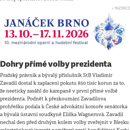
↓ INZERCE
Dohry přímé volby prezidenta
Pražský právník a bývalý příslušník StB Vladimír
Zavadil dostal k zaplacení pokutu 850 tisíc korun za to,
že neeticky zasáhl do kampaně v první přímé volbě
prezidenta. Podnět k přezkoumání Zavadilova
prohřešku podala k České advokátní komoře senátorka
a bývalá ústavní soudkyně Eliška Wagnerová. Zavadil
nechal den před druhým kolem volby zveřejnit v Blesku