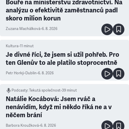
Bouře na ministerstvu zdravotnictví. Na
analýzu o efektivitě zaměstnanců padl
skoro milion korun
Zuzana Machálková
•
6. 8. 2026
Kultura
•
11
minut
Je divné říci, že jsem si užil pohřeb. Pro
ten Glenův to ale platilo stoprocentně
Petr Horký
•
Dublin
•
6. 8. 2026
Podcasty
:
Tekutá společnost
•
39 minut
Natálie Kocábová: Jsem rváč a
nenávidím, když mi někdo říká ne a v
něčem brání
Barbora Kroužková
•
6. 8. 2026