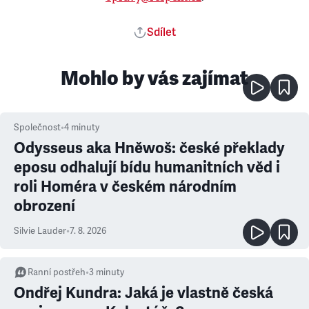
Sdílet
Mohlo by vás zajímat
Společnost
•
4
minuty
Odysseus aka Hněwoš: české překlady
eposu odhalují bídu humanitních věd i
roli Homéra v českém národním
obrození
Silvie Lauder
•
7. 8. 2026
Ranní postřeh
•
3
minuty
Ondřej Kundra: Jaká je vlastně česká